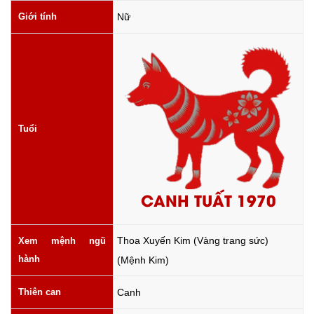
Giới tính
Nữ
Tuổi
CANH TUẤT 1970
Thoa Xuyến Kim (Vàng trang sức)
Xem mệnh ngũ
hành
(Mệnh Kim)
Thiên can
Canh