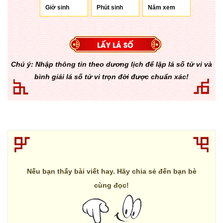
Chú ý: Nhập thông tin theo dương lịch để lập lá số tử vi và
bình giải lá số tử vi trọn đời được chuẩn xác!
Nếu bạn thấy bài viết hay. Hãy chia sẻ đến bạn bè
cùng đọc!