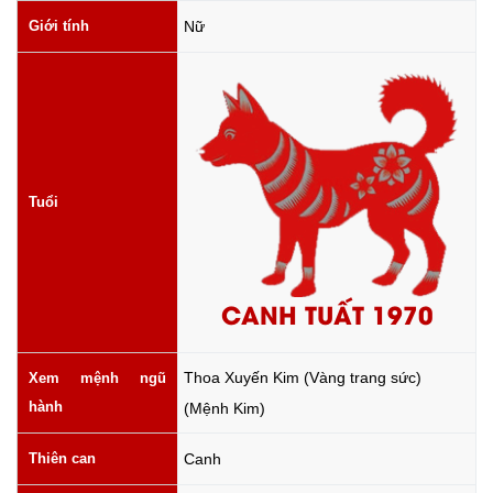
Giới tính
Nữ
Tuổi
CANH TUẤT 1970
Thoa Xuyến Kim (Vàng trang sức)
Xem mệnh ngũ
hành
(Mệnh Kim)
Thiên can
Canh