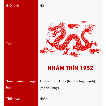
Giới tính
Nữ
Tuổi
NHÂM THÌN 1952
Trường Lưu Thủy (Nước chảy mạnh)
Xem mệnh ngũ
hành
(Mệnh Thủy)
Thiên can
Nhâm