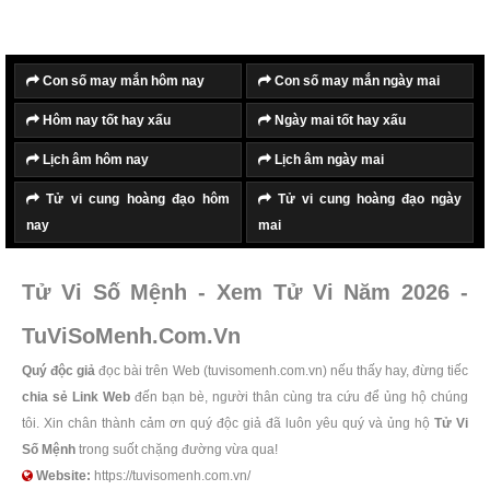
Con số may mắn hôm nay
Con số may mắn ngày mai
Hôm nay tốt hay xấu
Ngày mai tốt hay xấu
Lịch âm hôm nay
Lịch âm ngày mai
Tử vi cung hoàng đạo hôm
Tử vi cung hoàng đạo ngày
nay
mai
Tử Vi Số Mệnh - Xem Tử Vi Năm 2026 -
TuViSoMenh.Com.Vn
Quý độc giả
đọc bài trên Web (tuvisomenh.com.vn) nếu thấy hay, đừng tiếc
chia sẻ Link Web
đến bạn bè, người thân cùng tra cứu để ủng hộ chúng
tôi. Xin chân thành cảm ơn quý độc giả đã luôn yêu quý và ủng hộ
Tử Vi
Số Mệnh
trong suốt chặng đường vừa qua!
Website:
https://tuvisomenh.com.vn/