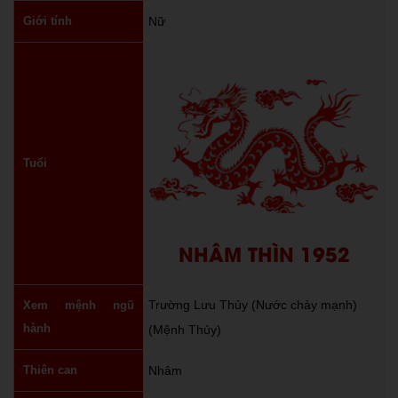
Giới tính
Nữ
Tuổi
NHÂM THÌN 1952
Trường Lưu Thủy (Nước chảy mạnh)
Xem mệnh ngũ
hành
(Mệnh Thủy)
Thiên can
Nhâm