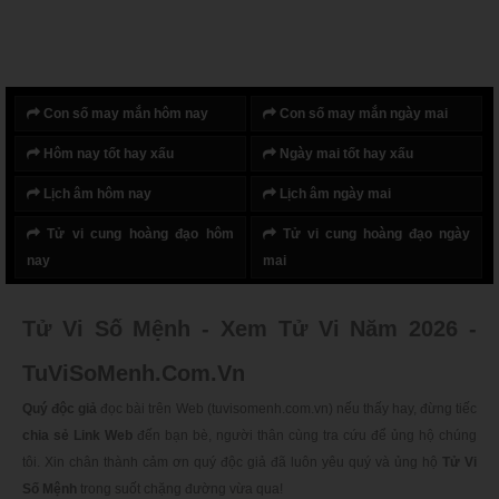
Con số may mắn hôm nay
Con số may mắn ngày mai
Hôm nay tốt hay xấu
Ngày mai tốt hay xấu
Lịch âm hôm nay
Lịch âm ngày mai
Tử vi cung hoàng đạo hôm
Tử vi cung hoàng đạo ngày
nay
mai
Tử Vi Số Mệnh - Xem Tử Vi Năm 2026 -
TuViSoMenh.Com.Vn
Quý độc giả
đọc bài trên Web (tuvisomenh.com.vn) nếu thấy hay, đừng tiếc
chia sẻ Link Web
đến bạn bè, người thân cùng tra cứu để ủng hộ chúng
tôi. Xin chân thành cảm ơn quý độc giả đã luôn yêu quý và ủng hộ
Tử Vi
Số Mệnh
trong suốt chặng đường vừa qua!