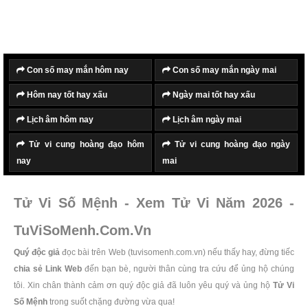
Con số may mắn hôm nay
Con số may mắn ngày mai
Hôm nay tốt hay xấu
Ngày mai tốt hay xấu
Lịch âm hôm nay
Lịch âm ngày mai
Tử vi cung hoàng đạo hôm
Tử vi cung hoàng đạo ngày
nay
mai
Tử Vi Số Mệnh - Xem Tử Vi Năm 2026 -
TuViSoMenh.Com.Vn
Quý độc giả
đọc bài trên Web (tuvisomenh.com.vn) nếu thấy hay, đừng tiếc
chia sẻ Link Web
đến bạn bè, người thân cùng tra cứu để ủng hộ chúng
tôi. Xin chân thành cảm ơn quý độc giả đã luôn yêu quý và ủng hộ
Tử Vi
Số Mệnh
trong suốt chặng đường vừa qua!