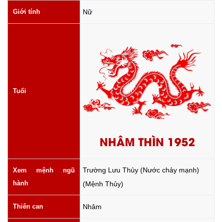
Giới tính
Nữ
Tuổi
NHÂM THÌN 1952
Trường Lưu Thủy (Nước chảy mạnh)
Xem mệnh ngũ
hành
(Mệnh Thủy)
Thiên can
Nhâm