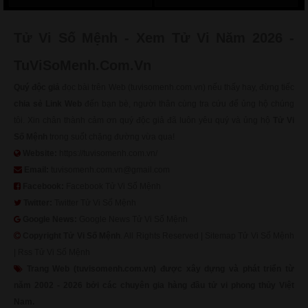
Tử Vi Số Mệnh - Xem Tử Vi Năm 2026 -
TuViSoMenh.Com.Vn
Quý độc giả
đọc bài trên Web (tuvisomenh.com.vn) nếu thấy hay, đừng tiếc
chia sẻ Link Web
đến bạn bè, người thân cùng tra cứu để ủng hộ chúng
tôi. Xin chân thành cảm ơn quý độc giả đã luôn yêu quý và ủng hộ
Tử Vi
Số Mệnh
trong suốt chặng đường vừa qua!
Website:
https://tuvisomenh.com.vn/
Email:
tuvisomenh.com.vn@gmail.com
Facebook:
Facebook Tử Vi Số Mệnh
Twitter:
Twitter Tử Vi Số Mệnh
Google News:
Google News Tử Vi Số Mệnh
Copyright
Tử Vi Số Mệnh
. All Rights Reserved |
Sitemap Tử Vi Số Mệnh
|
Rss Tử Vi Số Mệnh
Trang Web (tuvisomenh.com.vn) được xây dựng và phát triển từ
năm 2002 - 2026 bởi các chuyên gia hàng đầu tử vi phong thủy Việt
Nam.