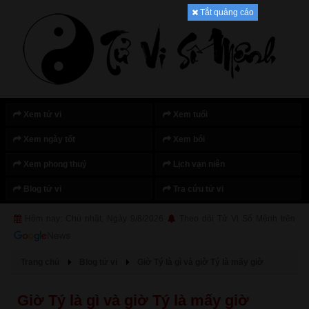
Tắt quảng cáo
Xem tử vi
Xem tuổi
Xem ngày tốt
Xem bói
Xem phong thuỷ
Lịch vạn niên
Blog tử vi
Tra cứu tử vi
Hôm nay: Chủ nhật, Ngày 9/8/2026
Theo dõi Tử Vi Số Mệnh trên
Trang chủ
Blog tử vi
Giờ Tý là gì và giờ Tý là mấy giờ
Giờ Tý là gì và giờ Tý là mấy giờ