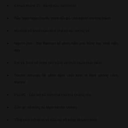
Conan Movie 25 - Nàng dâu Halloween
Bẫy Ngọt Ngào thước phim đắt giá cho người trưởng thành
Minions bộ phim hoạt hình phá kỷ lục phòng vé
Người Dơi - The Batman bộ phim siêu anh hùng hay nhất hiện
nay
Em và Trịnh bộ phim bay bổng và chất chứa hoài niệm
Doctor Strange bộ phim đậm chất kinh dị theo phong cách
Marvel
Pau FC - Câu lạc bộ mới của cầu thủ Quang Hải
Câu lạc bộ bóng đá Manchester United
Tổng hợp thông tin về câu lạc bộ bóng đá Liverpool