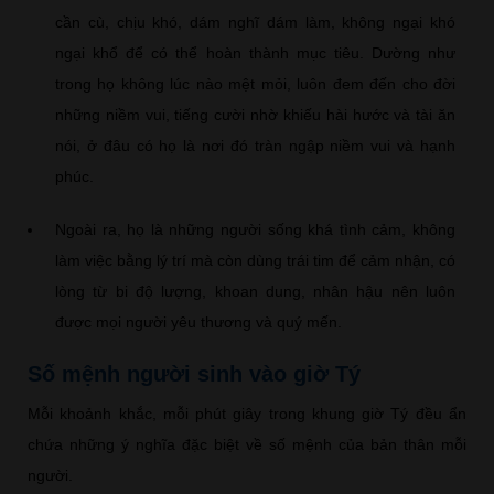
cần cù, chịu khó, dám nghĩ dám làm, không ngại khó
ngại khổ để có thể hoàn thành mục tiêu. Dường như
trong họ không lúc nào mệt mỏi, luôn đem đến cho đời
những niềm vui, tiếng cười nhờ khiếu hài hước và tài ăn
nói, ở đâu có họ là nơi đó tràn ngập niềm vui và hạnh
phúc.
Ngoài ra, họ là những người sống khá tình cảm, không
làm việc bằng lý trí mà còn dùng trái tim để cảm nhận, có
lòng từ bi độ lượng, khoan dung, nhân hậu nên luôn
được mọi người yêu thương và quý mến.
Số mệnh người sinh vào giờ Tý
Mỗi khoảnh khắc, mỗi phút giây trong khung giờ Tý đều ẩn
chứa những ý nghĩa đặc biệt về số mệnh của bản thân mỗi
người.