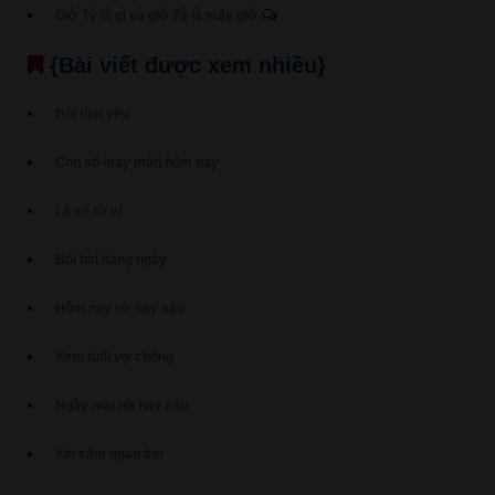
Giờ Tý là gì và giờ Tý là mấy giờ
{Bài viết được xem nhiều}
Bói tình yêu
Con số may mắn hôm nay
Lá số tử vi
Bói bài hàng ngày
Hôm nay tốt hay xấu
Xem tuổi vợ chồng
Ngày mai tốt hay xấu
Xin xăm quan âm