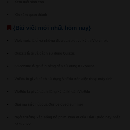
Xem tuổi sinh con
Xin xăm quan thánh
{Bài viết mới nhất hôm nay}
Violympic là gì và những điều cần biết về kỳ thi Violympic
Quizziz là gì và cách sử dụng Quizziz
K12online là gì và hướng dẫn sử dụng K12online
VnEdu là gì và cách sử dụng VnEdu trên điện thoại máy tính
VioEdu là gì và cách đăng ký tài khoản VioEdu
Giải mã sức hút của Our beloved summer
Ngôi trường xác sống bộ phim kinh dị của Hàn Quốc hay nhất
năm 2022