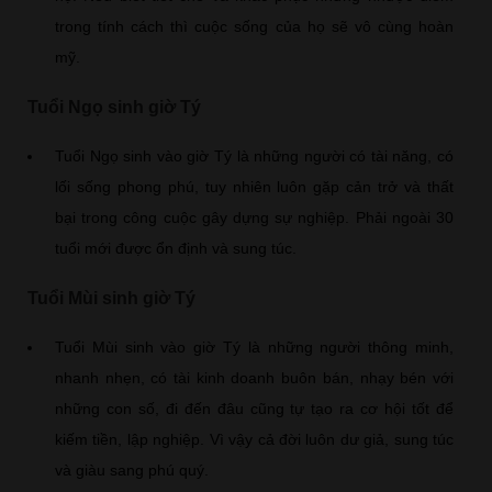
trong tính cách thì cuộc sống của họ sẽ vô cùng hoàn
mỹ.
Tuổi Ngọ sinh giờ Tý
Tuổi Ngọ sinh vào giờ Tý là những người có tài năng, có
lối sống phong phú, tuy nhiên luôn gặp cản trở và thất
bại trong công cuộc gây dựng sự nghiệp. Phải ngoài 30
tuổi mới được ổn định và sung túc.
Tuổi Mùi sinh giờ Tý
Tuổi Mùi sinh vào giờ Tý là những người thông minh,
nhanh nhẹn, có tài kinh doanh buôn bán, nhạy bén với
những con số, đi đến đâu cũng tự tạo ra cơ hội tốt để
kiếm tiền, lập nghiệp. Vì vậy cả đời luôn dư giả, sung túc
và giàu sang phú quý.