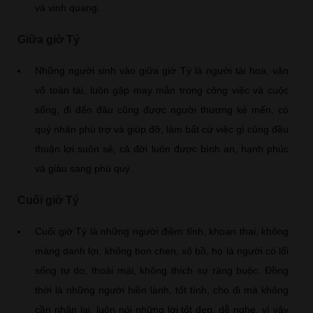
và vinh quang.
Giữa giờ Tý
Những người sinh vào giữa giờ Tý là người tài hoa, văn
võ toàn tài, luôn gặp may mắn trong công việc và cuộc
sống, đi đến đâu cũng được người thương kẻ mến, có
quý nhân phù trợ và giúp đỡ, làm bất cứ việc gì cũng đều
thuận lợi suôn sẻ, cả đời luôn được bình an, hạnh phúc
và giàu sang phú quý.
Cuối giờ Tý
Cuối giờ Tý là những người điềm tĩnh, khoan thai, không
màng danh lợi, không bon chen, xô bồ, họ là người có lối
sống tự do, thoải mái, không thích sự ràng buộc. Đồng
thời là những người hiền lành, tốt tính, cho đi mà không
cần nhận lại, luôn nói những lời tốt đẹp, dễ nghe, vì vậy