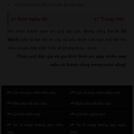
Đội tuyển bóng đá U23 quốc gia Việt Nam
Xem ngày tốt
Trang chủ
Xin chân thành cảm ơn quý độc giả. Mong rằng
Tử Vi Số
Mệnh
luôn là địa chỉ tin cậy và yêu thích của bạn mỗi khi tìm
hiểu và giải đáp thắc mắc về phong thủy - tử vi.
Chúc quý độc giả và gia đình bình an, gặp nhiều may
mắn và thành công trong cuộc sống!
Con số may mắn hôm nay
Con số may mắn ngày mai
Hôm nay tốt hay xấu
Ngày mai tốt hay xấu
Lịch âm hôm nay
Lịch âm ngày mai
Tử vi cung hoàng đạo hôm
Tử vi cung hoàng đạo ngày
nay
mai