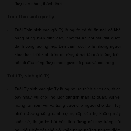
được an nhàn, thảnh thơi.
Tuổi Thìn sinh giờ Tý
Tuổi Thìn sinh vào giờ Tý là người có tài ăn nói, có khả
năng hùng biện đỉnh cao, nhờ tài ăn nói mà đạt được
danh vọng, sự nghiệp. Bên cạnh đó, họ là những người
khéo léo, biết kính trên nhường dưới, tài mà không kiêu
nên đi đâu cũng được mọi người nể phục và coi trọng.
Tuổi Tỵ sinh giờ Tý
Tuổi Tỵ sinh vào giờ Tý là người ưa thích sự tự do, thích
bay nhảy, vui chơi, họ luôn giữ tinh thần lạc quan, vui vẻ,
mang lại niềm vui và tiếng cười cho người cho đời. Tuy
nhiên đường công danh sự nghiệp của họ không mấy
suôn sẻ, thuận lợi bởi bản tính đứng núi này trông núi
nọ. Nếu biết tiết chế và khắc phục những nhược điểm