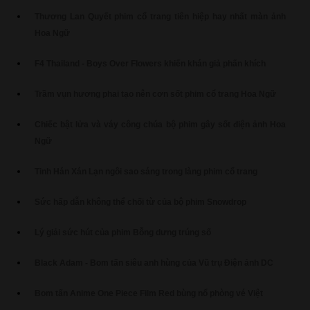
Thương Lan Quyết phim cổ trang tiên hiệp hay nhất màn ảnh
Hoa Ngữ
F4 Thailand - Boys Over Flowers khiến khán giả phấn khích
Trầm vụn hương phai tạo nên cơn sốt phim cổ trang Hoa Ngữ
Chiếc bật lửa và váy công chúa bộ phim gây sốt điện ảnh Hoa
Ngữ
Tinh Hán Xán Lạn ngôi sao sáng trong làng phim cổ trang
Sức hấp dẫn không thể chối từ của bộ phim Snowdrop
Lý giải sức hút của phim Bỗng dưng trúng số
Black Adam - Bom tấn siêu anh hùng của Vũ trụ Điện ảnh DC
Bom tấn Anime One Piece Film Red bùng nổ phòng vé Việt