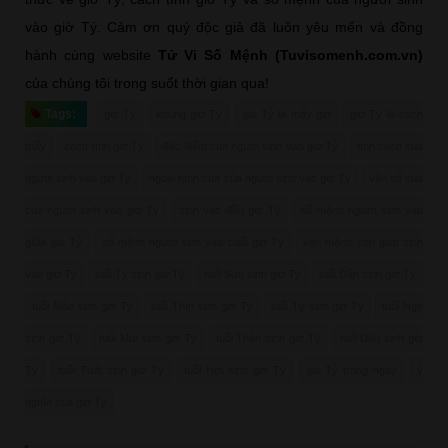
vào giờ Tý. Cảm ơn quý độc giả đã luôn yêu mến và đồng
hành cùng website
Tử Vi Số Mệnh (Tuvisomenh.com.vn)
của chúng tôi trong suốt thời gian qua!
Tags:
giờ Tý
khung giờ Tý
giờ Tý là mấy giờ
giờ Tý là canh
mấy
cách tính giờ Tý
đặc điểm của người sinh vào giờ Tý
tính cách của
người sinh vào giờ Tý
ngoại hình của của người sinh vào giờ Tý
vận số của
của người sinh vào giờ Tý
sinh vào đầu giờ Tý
số mệnh người sinh vào
giữa giờ Tý
số mệnh người sinh vào cuối giờ Tý
vận mệnh con giáp sinh
vào giờ Tý
tuổi Tý sinh giờ Tý
tuổi Sửu sinh giờ Tý
tuổi Dần sinh giờ Tý
tuổi Mão sinh giờ Tý
tuổi Thìn sinh giờ Tý
tuổi Tỵ sinh giờ Tý
tuổi Ngọ
sinh giờ Tý
tuổi Mùi sinh giờ Tý
tuổi Thân sinh giờ Tý
tuổi Dậu sinh giờ
Tý
tuổi Tuất sinh giờ Tý
tuổi Hợi sinh giờ Tý
giờ Tý trong ngày
ý
nghĩa của giờ Tý