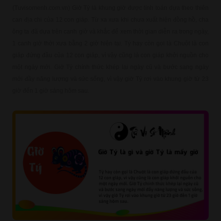
(Tuvisomenh.com.vn) Giờ Tý là khung giờ được tính toán dựa theo thiên
can địa chi của 12 con giáp. Từ xa xưa khi chưa xuất hiện đồng hồ, cha
ông ta đã dựa trên canh giờ và khắc để xem thời gian diễn ra trong ngày,
1 canh giờ thời xưa bằng 2 giờ hiện tại. Tý hay còn gọi là Chuột là con
giáp đứng đầu của 12 con giáp, vì vậy cũng là con giáp khởi nguồn cho
một ngày mới. Giờ Tý chính thức khép lại ngày cũ và bước sang ngày
mới đầy năng lượng và sức sống, vì vậy giờ Tý rơi vào khung giờ từ 23
giờ đến 1 giờ sáng hôm sau.