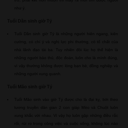
trở, phải kết hôn muộn thì may ra mới tìm được người
như ý.
Tuổi Dần sinh giờ Tý
Tuổi Dần sinh giờ Tý là những người hiên ngang, kiên
cường, có chí ý và nghị lực phi thường, có tố chất của
nhà lãnh đạo tài ba. Tuy nhiên đôi lúc họ thể hiện là
những người bảo thủ, độc đoán, luôn cho là mình đúng,
vì vậy thường không được lòng bạn bè, đồng nghiệp và
những người xung quanh.
Tuổi Mão sinh giờ Tý
Tuổi Mão sinh vào giờ Tý được cho là đại kỵ, bởi theo
tương truyền dân gian 2 con giáp Mèo và Chuột luôn
xung khắc với nhau. Vì vậy họ luôn gặp những điều rắc
rối, rủi ro trong công việc và cuộc sống, không lúc nào