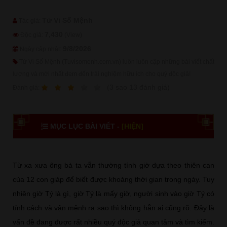
Tử Vi Số Mệnh
Tác giả:
7,430
Độc giả:
(View)
9/8/2026
Ngày cập nhật:
Tử Vi Số Mệnh (Tuvisomenh.com.vn) luôn luôn cập những bài viết chất
lượng và mới nhất đem đến trải nghiệm hữu ích cho quý độc giả!
1
2
3
4
5
(
3
sao
13
đánh giá)
Ðánh giá:
MỤC LỤC BÀI VIẾT -
[HIỆN]
Từ xa xưa ông bà ta vẫn thường tính giờ dựa theo thiên can
của 12 con giáp để biết được khoảng thời gian trong ngày. Tuy
nhiên giờ Tý là gì, giờ Tý là mấy giờ, người sinh vào giờ Tý có
tính cách và vận mệnh ra sao thì không hẳn ai cũng rõ. Đây là
vấn đề đang được rất nhiều quý độc giả quan tâm và tìm kiếm.