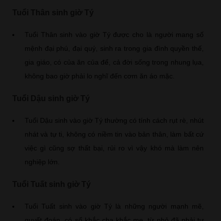
Tuổi Thân sinh giờ Tý
Tuổi Thân sinh vào giờ Tý được cho là người mang số
mệnh đại phú, đại quý, sinh ra trong gia đình quyền thế,
gia giáo, có của ăn của để, cả đời sống trong nhung lụa,
không bao giờ phải lo nghĩ đến cơm ăn áo mặc.
Tuổi Dậu sinh giờ Tý
Tuổi Dậu sinh vào giờ Tý thường có tính cách rụt rè, nhút
nhát và tự ti, không có niềm tin vào bản thân, làm bất cứ
việc gì cũng sợ thất bại, rủi ro vì vậy khó mà làm nên
nghiệp lớn.
Tuổi Tuất sinh giờ Tý
Tuổi Tuất sinh vào giờ Tý là những người mạnh mẽ,
quyết đoán, có số khắc cha khắc mẹ, từ nhỏ đã phải tự