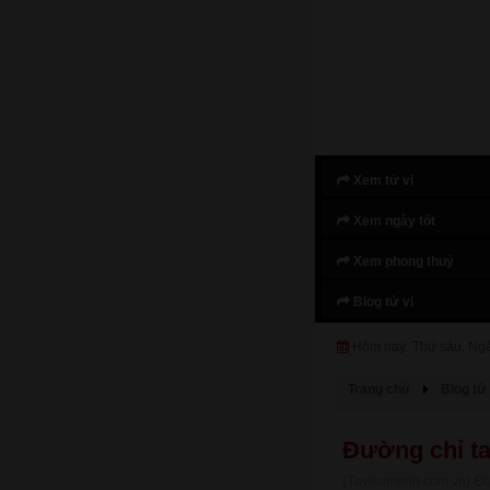
Xem tử vi
Xem ngày tốt
Xem phong thuỷ
Blog tử vi
Hôm nay: Thứ sáu, Ng
Trang chủ
Blog tử 
Đường chỉ ta
(Tuvisomenh.com.vn) Đư