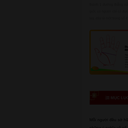
thành 1 đường thẳng nằ
giới, có người chỉ có đ
tay, đây là một trong số 
MỤC LỤC 
Mỗi người đều sở hữu
những ý nghĩa về số 