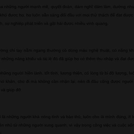
của những người mạnh mẽ, quyết đoán, dám nghĩ dám làm, dường như 
khó được họ, họ luôn sẵn sàng đối đầu với mọi thử thách để đạt được 
h, sự nghiệp phát triển và gặt hái được nhiều vinh quang.
ờng chỉ tay nằm ngang thường có dòng máu nghệ thuật, có năng khiế
ờ những năng khiếu và tài lẻ đó đã giúp họ có thêm thu nhập và đạt đư
những người hiền lành, tốt tính, lương thiện, có lòng từ bi độ lượng, l
hó khăn, cho đi mà không cần nhận lại, nên đi đâu cũng được người
 và giúp đỡ.
ại là những người khá nóng tính và bảo thủ, luôn cho là mình đúng, ít
yên nhủ từ những người xung quanh, vì vậy trong công việc và cuộc số
i.