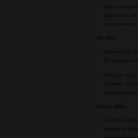
Đây là bàn tay 
ngăn cản và làm 
công danh ổn địn
Ưu điểm
Người sở hữu đư
Đôi khi chính nh
Đồng thời, họ là 
mọi hoàn cảnh k
quý nhân phù trợ
Nhược điểm
Tuy nhiên, đây l
lời góp ý và khu
gặp nhiều thất bạ