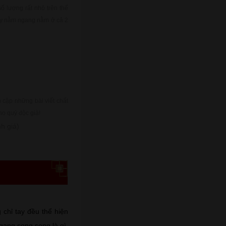
 lượng rất nhỏ trên thế
tay nằm ngang nằm ở cả 2
cập những bài viết chất
ho quý độc giả!
h giá)
 chỉ tay đều thể hiện
gang song song là gì,