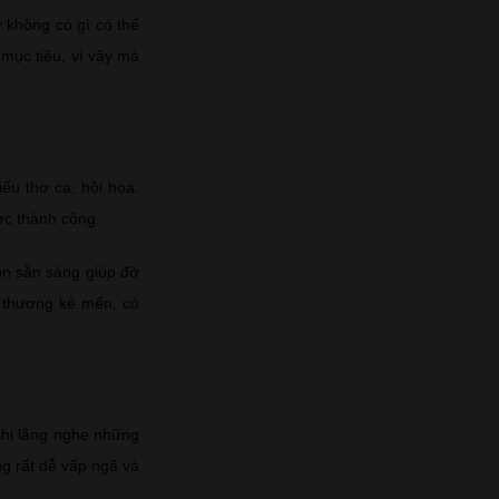
không có gì có thể
mục tiêu, vì vậy mà
u thơ ca, hội họa.
ợc thành công.
uôn sẵn sàng giúp đỡ
 thương kẻ mến, có
 khi lắng nghe những
ng rất dễ vấp ngã và