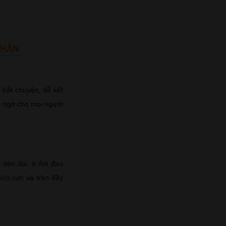
ễ bắt chuyện, dễ kết
ất ngờ cho mọi người
 dẻo dai, ít ốm đau
ích cực và tràn đầy