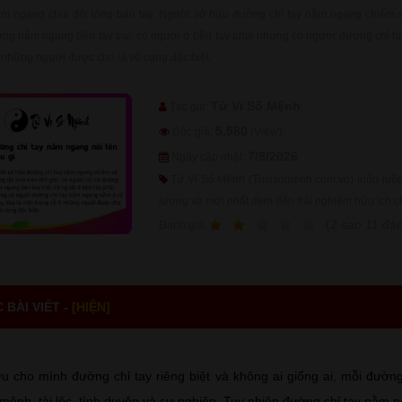
m ngang chia đôi lòng bàn tay. Người sở hữu đường chỉ tay nằm ngang chiếm số
ường nằm ngang bên tay trái, có người ở bên tay phải nhưng có người đường chỉ 
ít những người được cho là vô cùng đặc biệt.
Tử Vi Số Mệnh
Tác giả:
5,580
Độc giả:
(View)
7/8/2026
Ngày cập nhật:
Tử Vi Số Mệnh (Tuvisomenh.com.vn) luôn luôn 
lượng và mới nhất đem đến trải nghiệm hữu ích c
1
2
3
4
5
(
2
sao
11
đán
Ðánh giá:
BÀI VIẾT -
[HIỆN]
 cho mình đường chỉ tay riêng biệt và không ai giống ai, mỗi đường
mệnh, tài lộc, tình duyên và sự nghiệp. Tuy nhiên đường chỉ tay nằm n