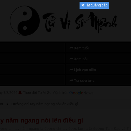
Tắt quảng cáo
Xem tuổi
Xem bói
Lịch vạn niên
Tra cứu tử vi
ày 7/8/2026
Theo dõi Tử Vi Số Mệnh trên
vi
Đường chỉ tay nằm ngang nói lên điều gì
y nằm ngang nói lên điều gì
ờng chỉ tay nằm ngang là đường chỉ tay được tạo ra từ đường Tâm Đạo và Tr