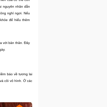
ài nguyên nhân dẫn
không nghỉ ngơi. Nếu
 khỏe để hiểu thêm
ra với bản thân. Đây
gày.
iềm báo về tương lai
 và cõi vô hình. Ở các