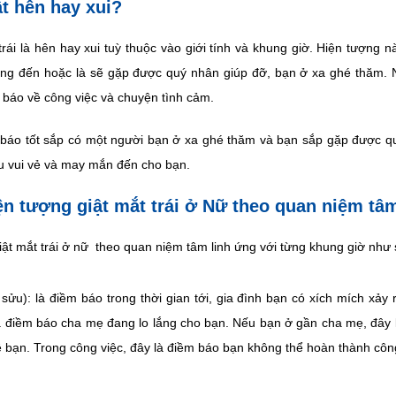
iật hên hay xui?
trái là hên hay xui tuỳ thuộc vào giới tính và khung giờ. Hiện tượng n
ng đến hoặc là sẽ gặp được quý nhân giúp đỡ, bạn ở xa ghé thăm. Ngo
báo về công việc và chuyện tình cảm.
m báo tốt sắp có một người bạn ở xa ghé thăm và bạn sắp gặp được q
ều vui vẻ và may mắn đến cho bạn.
iện tượng giật mắt trái ở Nữ theo quan niệm tâ
iật mắt trái ở nữ theo quan niệm tâm linh ứng với từng khung giờ như 
sửu): là điềm báo trong thời gian tới, gia đình bạn có xích mích xảy 
à điềm báo cha mẹ đang lo lắng cho bạn. Nếu bạn ở gần cha mẹ, đây
ề bạn. Trong công việc, đây là điềm báo bạn không thể hoàn thành côn