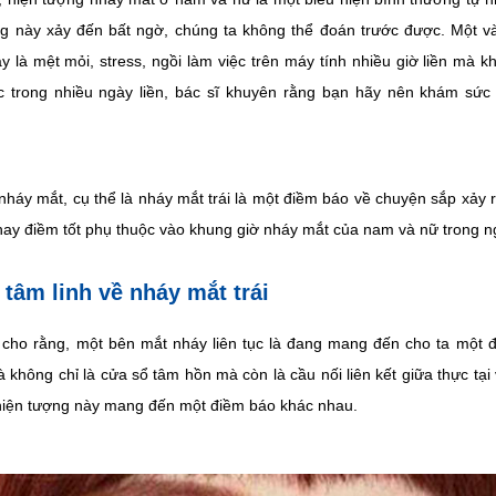
ng này xảy đến bất ngờ, chúng ta không thể đoán trước được. Một v
ày là mệt mỏi, stress, ngồi làm việc trên máy tính nhiều giờ liền mà 
ục trong nhiều ngày liền, bác sĩ khuyên rằng bạn hãy nên khám sức
 nháy mắt, cụ thể là nháy mắt trái là một điềm báo về chuyện sắp xảy 
hay điềm tốt phụ thuộc vào khung giờ nháy mắt của nam và nữ trong n
 tâm linh về nháy mắt trái
cho rằng, một bên mắt nháy liên tục là đang mang đến cho ta một đ
à không chỉ là cửa sổ tâm hồn mà còn là cầu nối liên kết giữa thực tại
 hiện tượng này mang đến một điềm báo khác nhau.