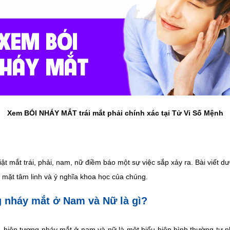
Xem BÓI NHÁY MẮT trái mắt phải chính xác tại Tử Vi Số Mệnh
ật mắt trái, phải, nam, nữ điềm báo một sự việc sắp xảy ra. Bài viết dư
 mặt tâm linh và ý nghĩa khoa học của chúng.
g nháy mắt ở Nam và Nữ là gì?
 hiện tượng nháy mắt ở nam và nữ là một biểu hiện bình thường tự n