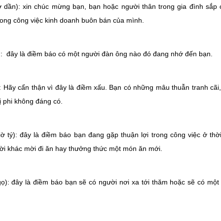
ờ dần): xin chúc mừng bạn, bạn hoặc người thân trong gia đình sắp c
trong công việc kinh doanh buôn bán của mình.
): đây là điềm báo có một người đàn ông nào đó đang nhớ đến bạn.
n): Hãy cẩn thận vì đây là điềm xấu. Bạn có những mâu thuẫn tranh cãi
ị phi không đáng có.
iờ tý): đây là điềm báo bạn đang gặp thuận lợi trong công việc ở thờ
i khác mời đi ăn hay thưởng thức một món ăn mới.
gọ): đây là điềm báo bạn sẽ có người nơi xa tới thăm hoặc sẽ có một 