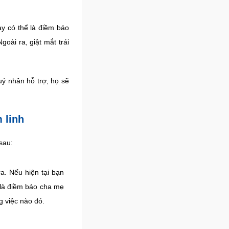
ày có thể là điềm báo
ài ra, giật mắt trái
uý nhân hỗ trợ, họ sẽ
m linh
sau:
ra. Nếu hiện tại bạn
 là điềm báo cha mẹ
g việc nào đó.