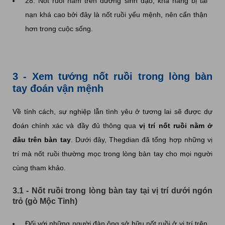
28. Nốt ruồi nằm trên đường sinh đạo, khả năng bị tai
nạn khá cao bởi đây là nốt ruồi yểu mệnh, nên cẩn thận
hơn trong cuộc sống.
3 - Xem tướng nốt ruồi trong lòng bàn
tay đoán vận mệnh
Về tính cách, sự nghiệp lẫn tình yêu ở tương lai sẽ được dự
đoán chính xác và đầy đủ thông qua
vị trí nốt ruồi nằm ở
đâu trên bàn tay
. Dưới đây, Thegdian đã tổng hợp những vị
trí mà nốt ruồi thường mọc trong lòng bàn tay cho mọi người
cùng tham khảo.
3.1 - Nốt ruồi trong lòng bàn tay tại vị trí dưới ngón
trỏ (gò Mộc Tinh)
Đối với những người đàn ông sở hữu nốt ruồi ở vị trí trên