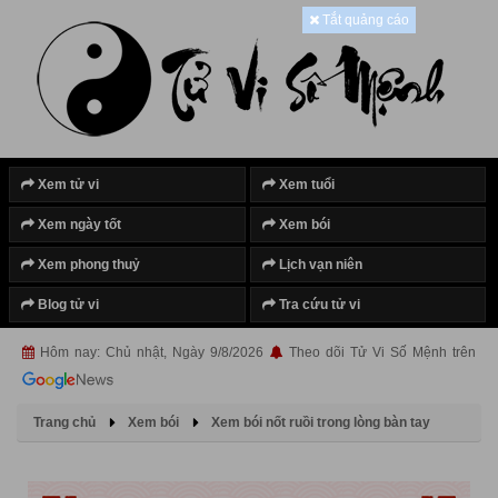
Tắt quảng cáo
Xem tử vi
Xem tuổi
Xem ngày tốt
Xem bói
Xem phong thuỷ
Lịch vạn niên
Blog tử vi
Tra cứu tử vi
Hôm nay: Chủ nhật, Ngày 9/8/2026
Theo dõi Tử Vi Số Mệnh trên
Trang chủ
Xem bói
Xem bói nốt ruồi trong lòng bàn tay