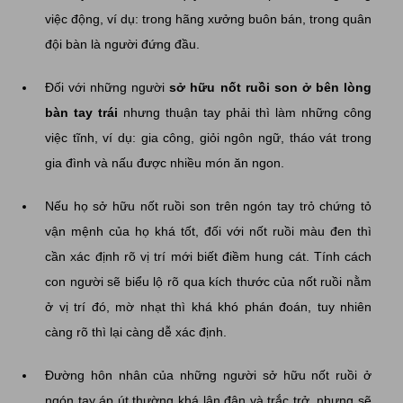
việc động, ví dụ: trong hãng xưởng buôn bán, trong quân
đội bàn là người đứng đầu.
Đối với những người
sở hữu nốt ruồi son ở bên lòng
bàn tay trái
nhưng thuận tay phải thì làm những công
việc tĩnh, ví dụ: gia công, giỏi ngôn ngữ, tháo vát trong
gia đình và nấu được nhiều món ăn ngon.
Nếu họ sở hữu nốt ruồi son trên ngón tay trỏ chứng tỏ
vận mệnh của họ khá tốt, đối với nốt ruồi màu đen thì
cần xác định rõ vị trí mới biết điềm hung cát. Tính cách
con người sẽ biểu lộ rõ qua kích thước của nốt ruồi nằm
ở vị trí đó, mờ nhạt thì khá khó phán đoán, tuy nhiên
càng rõ thì lại càng dễ xác định.
Đường hôn nhân của những người sở hữu nốt ruồi ở
ngón tay áp út thường khá lận đận và trắc trở, nhưng sẽ