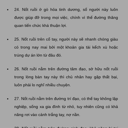
24. Nốt ruồi ở gò hỏa tinh dương, số người này luôn
được giúp đỡ trong mọi việc, chính vì thế đường thăng
quan tiến chức khá thuận lợi.
25. Nốt ruồi trên cổ tay, người này sẽ nhanh chóng giàu
có trong nay mai bởi một khoản gia tài kếch xù hoặc
trúng dự án lớn từ đâu đó.
26. Nốt ruồi nằm trên đường tâm đạo, sở hữu nốt ruồi
trong lòng bàn tay này thì chủ nhân hay gặp thất bại,
luôn phải lo nghĩ nhiều chuyện.
27. Nốt ruồi nằm trên đường trí đạo, có thể tay không lập
nghiệp, sống xa gia đình từ nhỏ, tuy nhiên cũng có khả
năng rơi vào cảnh trắng tay, nợ nần.