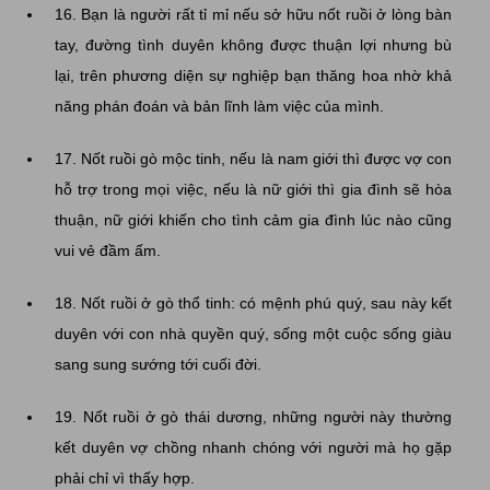
16. Bạn là người rất tỉ mỉ nếu sở hữu nốt ruồi ở lòng bàn
tay, đường tình duyên không được thuận lợi nhưng bù
lại, trên phương diện sự nghiệp bạn thăng hoa nhờ khả
năng phán đoán và bản lĩnh làm việc của mình.
17. Nốt ruồi gò mộc tinh, nếu là nam giới thì được vợ con
hỗ trợ trong mọi việc, nếu là nữ giới thì gia đình sẽ hòa
thuận, nữ giới khiến cho tình cảm gia đình lúc nào cũng
vui vẻ đầm ấm.
18. Nốt ruồi ở gò thổ tinh: có mệnh phú quý, sau này kết
duyên với con nhà quyền quý, sống một cuộc sống giàu
sang sung sướng tới cuối đời.
19. Nốt ruồi ở gò thái dương, những người này thường
kết duyên vợ chồng nhanh chóng với người mà họ gặp
phải chỉ vì thấy hợp.