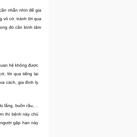
 cần nhẫn nhìn để gia
vô cớ, tránh lời qua
Song đó cần bình tâm
 quan hệ không được
, lời qua tiếng lại
xa cách, gia đình ly
lo lắng, buồn rầu,…
ơn thì bệnh này chủ
t người gặp hạn này