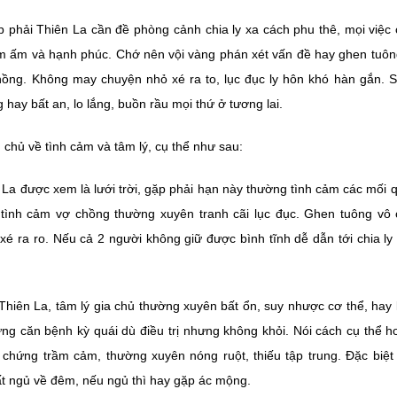
 phải Thiên La cần đề phòng cảnh chia ly xa cách phu thê, mọi việc
m ấm và hạnh phúc. Chớ nên vội vàng phán xét vấn đề hay ghen tuông 
 chồng. Không may chuyện nhỏ xé ra to, lục đục ly hôn khó hàn gắn. 
 hay bất an, lo lắng, buồn rầu mọi thứ ở tương lai.
chủ về tình cảm và tâm lý, cụ thể như sau:
 La được xem là lưới trời, gặp phải hạn này thường tình cảm các mối
 tình cảm vợ chồng thường xuyên tranh cãi lục đục. Ghen tuông vô cớ
xé ra ro. Nếu cả 2 người không giữ được bình tĩnh dễ dẫn tới chia ly 
Thiên La, tâm lý gia chủ thường xuyên bất ổn, suy nhược cơ thể, hay 
g căn bệnh kỳ quái dù điều trị nhưng không khỏi. Nói cách cụ thể h
c chứng trầm cảm, thường xuyên nóng ruột, thiếu tập trung. Đặc biệ
t ngủ về đêm, nếu ngủ thì hay gặp ác mộng.