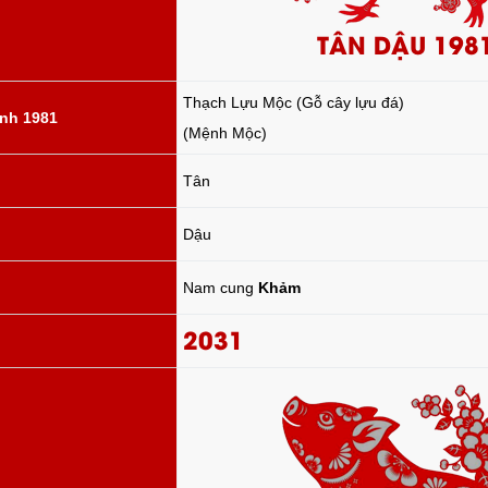
TÂN DẬU 198
Thạch Lựu Mộc (Gỗ cây lựu đá)
nh 1981
(Mệnh Mộc)
Tân
Dậu
Nam cung
Khảm
2031