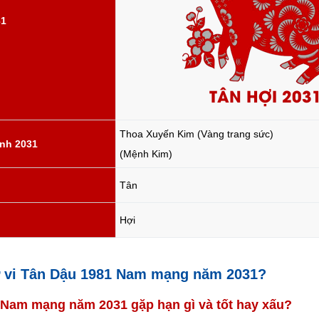
31
TÂN HỢI 203
Thoa Xuyến Kim (Vàng trang sức)
nh 2031
(Mệnh Kim)
Tân
Hợi
tử vi Tân Dậu 1981 Nam mạng năm 2031?
1 Nam mạng năm 2031 gặp hạn gì và tốt hay xấu?