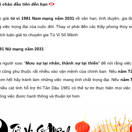
i chào đầu tiên đến bạn
n giải
tử vi 1981 Nam mạng năm 2031
về vận hạn, tình duyên, gia 
g việc trọng đại của cuộc đời. Thay vì phải đến các thầy phong thủy 
ch luận giải từ chuyên gia Tử Vi Số Mệnh.
981 Nữ mạng năm 2031
 người xưa: “
Mưu sự tại nhân, thành sự tại thiên
” để nói rằng việ
i cũng phụ thuộc rất nhiều vào vận mệnh của chính bạn. Nếu
năm Tâ
 hơn hết hãy tránh làm những việc mang tính chất trọng đại. Nếu
năm T
hiều cát tinh hỗ trợ thì Tân Dậu 1981 có thể tự tin thực hiện mọi việc
ông việc được hanh thông và thuận lợi hơn.