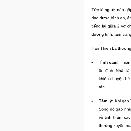
Tức là người nào gặp
đạo được bình an, ê
tiếng lại giữa 2 vợ
dưỡng tính, tâm trạng
Hạn Thiên La thường 
Tình cảm:
Thiên
ổn định. Nhất là
khiến chuyện bé 
tán.
Tâm lý:
Khi gặp 
Song đó gặp nhữn
về tinh thần, cá
thường xuyên mấ