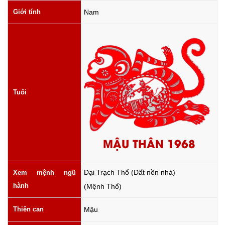
Giới tính
Nam
Tuổi
MẬU THÂN 1968
Đại Trạch Thổ (Đất nền nhà)
Xem mệnh ngũ
hành
(Mệnh Thổ)
Thiên can
Mậu