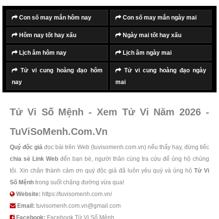
Con số may mắn hôm nay
Con số may mắn ngày mai
Hôm nay tốt hay xấu
Ngày mai tốt hay xấu
Lịch âm hôm nay
Lịch âm ngày mai
Tử vi cung hoàng đạo hôm
Tử vi cung hoàng đạo ngày
nay
mai
Tử Vi Số Mệnh - Xem Tử Vi Năm 2026 -
TuViSoMenh.Com.Vn
Quý độc giả
đọc bài trên Web (tuvisomenh.com.vn) nếu thấy hay, đừng tiếc
chia sẻ Link Web
đến bạn bè, người thân cùng tra cứu để ủng hộ chúng
tôi. Xin chân thành cảm ơn quý độc giả đã luôn yêu quý và ủng hộ
Tử Vi
Số Mệnh
trong suốt chặng đường vừa qua!
Website:
https://tuvisomenh.com.vn/
Email:
tuvisomenh.com.vn@gmail.com
Facebook:
Facebook Tử Vi Số Mệnh