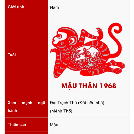
Giới tính
Nam
Tuổi
MẬU THÂN 1968
Đại Trạch Thổ (Đất nền nhà)
Xem mệnh ngũ
hành
(Mệnh Thổ)
Thiên can
Mậu