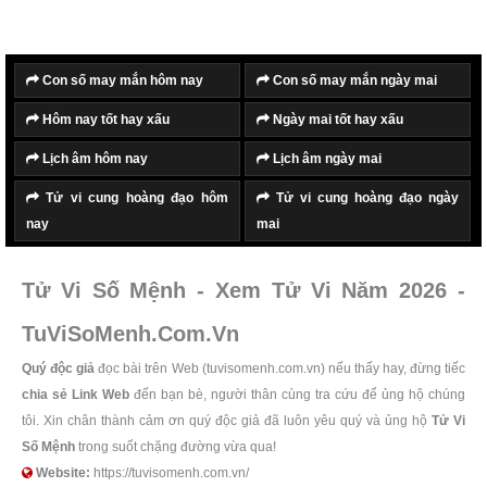
Con số may mắn hôm nay
Con số may mắn ngày mai
Hôm nay tốt hay xấu
Ngày mai tốt hay xấu
Lịch âm hôm nay
Lịch âm ngày mai
Tử vi cung hoàng đạo hôm
Tử vi cung hoàng đạo ngày
nay
mai
Tử Vi Số Mệnh - Xem Tử Vi Năm 2026 -
TuViSoMenh.Com.Vn
Quý độc giả
đọc bài trên Web (tuvisomenh.com.vn) nếu thấy hay, đừng tiếc
chia sẻ Link Web
đến bạn bè, người thân cùng tra cứu để ủng hộ chúng
tôi. Xin chân thành cảm ơn quý độc giả đã luôn yêu quý và ủng hộ
Tử Vi
Số Mệnh
trong suốt chặng đường vừa qua!
Website:
https://tuvisomenh.com.vn/