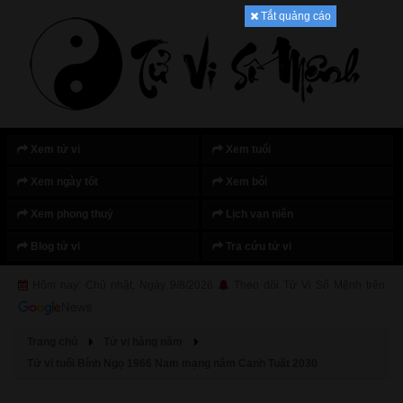
Tắt quảng cáo
Xem tử vi
Xem tuổi
Xem ngày tốt
Xem bói
Xem phong thuỷ
Lịch vạn niên
Blog tử vi
Tra cứu tử vi
Hôm nay: Chủ nhật, Ngày 9/8/2026
Theo dõi Tử Vi Số Mệnh trên
Trang chủ
Tử vi hàng năm
Tử vi tuổi Bính Ngọ 1966 Nam mạng năm Canh Tuất 2030