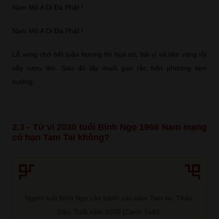
Nam Mô A Di Đà Phật !
Nam Mô A Di Đà Phật !
Lễ xong chờ hết tuần hương thì hoá sớ, bài vị và tiền vàng rồi
vẩy rượu lên. Sau đó lấy muối gạo rắc bốn phương tám
hướng.
2.3 - Tử vi 2030 tuổi Bính Ngọ 1966 Nam mạng
có hạn Tam Tai không?
Người tuổi Bính Ngọ cần tránh các năm Tam tai: Thân,
Dậu, Tuất năm 2030 (Canh Tuất).