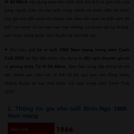
Vi Số Mệnh
xây dựng dựa trên năm sinh âm lịch và giới tính của
từng người. Căn cứ vào tuổi, cung mệnh và nhiều tiêu chí khác
của gia chủ đối sánh với mệnh của năm cần xem sẽ biết năm đó
tuổi của mình có rơi vào sao hạn không, có phạm đại kỵ không,
sức khỏe, công danh, tình duyên sẽ như thế nào.
Mọi luận giải
tử vi tuổi 1966 Nam mạng trong năm Canh
Tuất 2030
tại đây đều được xây dựng từ
đội ngũ chuyên gia tử
vi phong thủy Tử Vi Số Mệnh
, đảm bảo cung cấp thông tin chi
tiết, chính xác, hữu ích có thể hỗ trợ quý bạn chủ động trước
những thuận lợi hay khó khăn, trở ngại trong năm Canh Tuất
2030.
1. Thông tin gia chủ tuổi Bính Ngọ 1966
Nam mạng
1966
Năm sinh