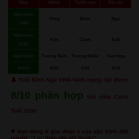
Năm
Mệnh
Thiên can
Địa chi
Năm sinh
Thủy
Bính
Ngọ
1966
Năm xem
Kim
Canh
Tuất
2030
Ngũ hành
Tương Sinh
Tương Khắc
Tam Hợp
Điểm
4/10
1/10
3/10
Tuổi Bính Ngọ 1966 Nam mạng đạt được
8/10 phần hợp
với năm Canh
Tuất 2030
Bạn đang ở giai đoạn 5 của vận trình đời
người:
"Lục thập nhi nhĩ thuận"