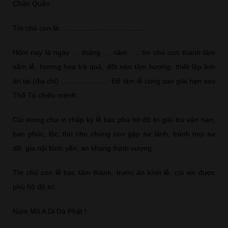
Chân Quân.
Tín chủ con là: .........................................
Hôm nay là ngày … tháng … năm …. tín chủ con thành tâm
sắm lễ, hương hoa trà quả, đốt nén tâm hương, thiết lập linh
án tại (địa chỉ) ……………..…. Để làm lễ cúng sao giải hạn sao
Thổ Tú chiếu mệnh:
Cúi mong chư vị chấp kỳ lễ bạc phù hộ độ trì giải trừ vận hạn,
ban phúc, lộc, thọ cho chúng con gặp sự lành, tránh mọi sự
dữ, gia nội bình yên, an khang thịnh vượng.
Tín chủ con lễ bạc tâm thành, trước án kính lễ, cúi xin được
phù hộ độ trì.
Nam Mô A Di Đà Phật !