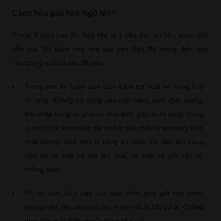
Cách hóa giải hạn Ngũ Mộ?
Trong 8 niên hạn thì Ngũ Mộ là 1 tiểu hạn có liên quan đến
tiền của. Để giảm nhẹ họa của hạn Ngũ Mộ mang đến, bạn
cần chú ý một số vấn đề sau:
Trong làm ăn buôn bán, cần kiểm tra xuất xứ hàng hóa
rõ ràng. Không sử dụng các mặt hàng kém chất lượng.
Khi nhập hàng về phải có hóa đơn, giấy tờ rõ ràng. Đừng
vì một chút lợi nhuận mà nhắm mắt chấp nhận hàng kém
chất lượng. Nhỡ như bị công an kiểm tra, tịch thu hàng
hóa thì sẽ mất cả chì lẫn chài, tai bay vạ gió, rắc rối
chồng chất.
Về tài sản, tiền bạc của bản thân nên giữ cẩn thận,
không nên cho vay hay cho mượn dù là bất cứ ai. Chẳng
may tiền mất đi thì nghĩa cũng khó giữ.