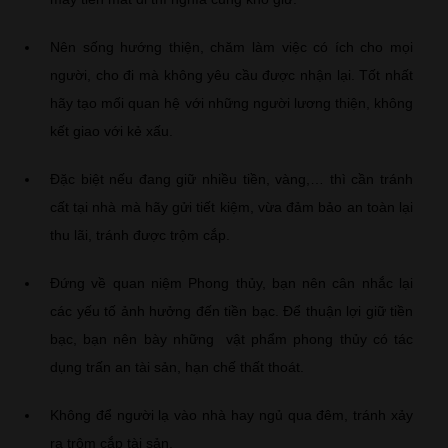
Nên sống hướng thiện, chăm làm việc có ích cho mọi
người, cho đi mà không yêu cầu được nhận lại. Tốt nhất
hãy tạo mối quan hệ với những người lương thiện, không
kết giao với kẻ xấu.
Đặc biệt nếu đang giữ nhiều tiền, vàng,… thì cần tránh
cất tại nhà mà hãy gửi tiết kiệm, vừa đảm bảo an toàn lại
thu lãi, tránh được trộm cắp.
Đứng về quan niệm Phong thủy, bạn nên cân nhắc lại
các yếu tố ảnh hưởng đến tiền bạc. Để thuận lợi giữ tiền
bạc, bạn nên bày những vật phẩm phong thủy có tác
dụng trấn an tài sản, hạn chế thất thoát.
Không để người lạ vào nhà hay ngủ qua đêm, tránh xảy
ra trộm cắp tài sản.