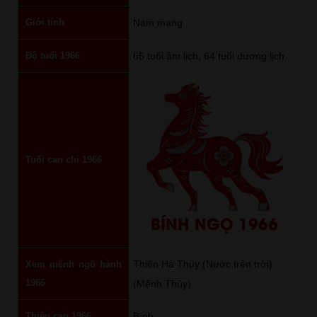
Giới tính
Nam mạng
Độ tuổi 1966
65 tuổi âm lịch, 64 tuổi dương lịch.
Tuổi can chi 1966
BÍNH NGỌ 1966
Thiên Hà Thủy (Nước trên trời)
Xem mệnh ngũ hành
1966
(Mệnh Thủy)
Thiên can 1966
Bính