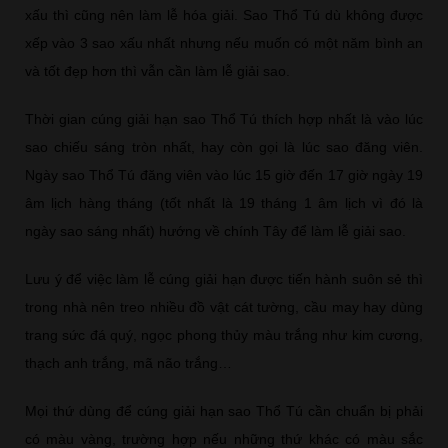
xấu thì cũng nên làm lễ hóa giải. Sao Thổ Tú dù không được
xếp vào 3 sao xấu nhất nhưng nếu muốn có một năm bình an
và tốt đẹp hơn thì vẫn cần làm lễ giải sao.
Thời gian cúng giải hạn sao Thổ Tú thích hợp nhất là vào lúc
sao chiếu sáng tròn nhất, hay còn gọi là lúc sao đăng viên.
Ngày sao Thổ Tú đăng viên vào lúc 15 giờ đến 17 giờ ngày 19
âm lịch hàng tháng (tốt nhất là 19 tháng 1 âm lịch vì đó là
ngày sao sáng nhất) hướng về chính Tây để làm lễ giải sao.
Lưu ý để việc làm lễ cúng giải hạn được tiến hành suôn sẻ thì
trong nhà nên treo nhiều đồ vật cát tường, cầu may hay dùng
trang sức đá quý, ngọc phong thủy màu trắng như kim cương,
thạch anh trắng, mã não trắng…
Mọi thứ dùng để cúng giải hạn sao Thổ Tú cần chuẩn bị phải
có màu vàng, trường hợp nếu những thứ khác có màu sắc