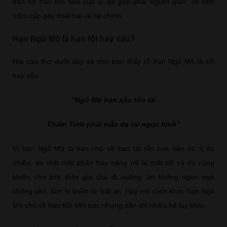
dẫn tới hao tốn tiền của vì dễ gặp phải người gian, có tính
trộm cắp gây thiệt hại về tài chính.
Hạn Ngũ Mộ là hạn tốt hay xấu?
Hai câu thơ dưới đây sẽ cho bạn thấy rõ hạn Ngũ Mộ là tốt
hay xấu:
“Ngũ Mộ hạn xấu tổn tài
Thiên Tinh phải mắc dạ tai ngục hình”
Vì hạn Ngũ Mộ là hạn chủ về hao tài tốn của nên dù ít dù
nhiều, dù mất một phần hay nặng nề là mất tất cả thì cũng
khiến cho tinh thần gia chủ đi xuống, ăn không ngon ngủ
không yên, tâm lý buồn lo, bất an. Hay nói cách khác hạn Ngũ
Mộ chủ về hao tổn tiền bạc nhưng dẫn tới nhiều hệ lụy khác.