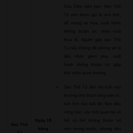
Cửu Diệu niên hạn. Hạn Thổ
Tú còn được gọi là ách tinh,
dễ mang tai họa, xuất hành
không thuận lợi, chăn nuôi
thua lỗ. Người gặp sao Thổ
Tú nếu không đề phòng sẽ bị
tiểu nhân gièm pha, xuất
hành không thuận lợi, gặp
khó chốn quan trường.
Sao Thổ Tú đến với tuổi nào
thường thử thách lòng kiên trì,
bản lĩnh của tuổi đó. Ban đầu
công việc, các mối quan hệ xã
Ngày 19
hội có thể không thuận lợi
Sao Thổ
hàng
như mong muốn, nhưng nếu
Tú