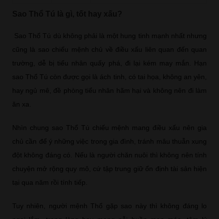
Sao Thổ Tú là gì, tốt hay xấu?
Sao Thổ Tú dù không phải là một hung tinh mạnh nhất nhưng
cũng là sao chiếu mệnh chủ về điều xấu liên quan đến quan
trường, dễ bị tiểu nhân quấy phá, đi lại kém may mắn. Hạn
sao Thổ Tú còn được gọi là ách tinh, có tai họa, không an yên,
hay ngủ mê, đề phòng tiểu nhân hãm hại và không nên đi làm
ăn xa.
Nhìn chung sao Thổ Tú chiếu mệnh mang điều xấu nên gia
chủ cần để ý những việc trong gia đình, tránh mâu thuẫn xung
đột không đáng có. Nếu là người chăn nuôi thì không nên tính
chuyện mở rộng quy mô, cứ tập trung giữ ổn định tài sản hiện
tại qua năm rồi tính tiếp.
Tuy nhiên, người mệnh Thổ gặp sao này thì không đáng lo