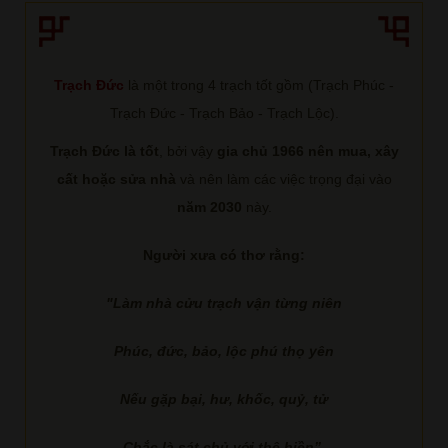
Trạch Đức
là một trong 4 trạch tốt gồm (Trạch Phúc -
Trạch Đức - Trạch Bảo - Trạch Lộc).
Trạch Đức là tốt
, bởi vậy
gia chủ 1966 nên mua, xây
cất hoặc sửa nhà
và nên làm các việc trọng đại vào
năm 2030
này.
Người xưa có thơ rằng:
"Làm nhà cửu trạch vận từng niên
Phúc, đức, bảo, lộc phú thọ yên
Nếu gặp bại, hư, khốc, quỷ, tử
Chắc là sát chủ với thê hiền”.