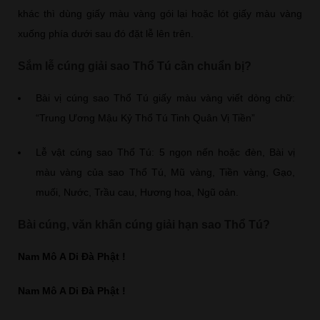
khác thì dùng giấy màu vàng gói lại hoặc lót giấy màu vàng
xuống phía dưới sau đó đặt lễ lên trên.
Sắm lễ cúng giải sao Thổ Tú cần chuẩn bị?
Bài vị cúng sao Thổ Tú giấy màu vàng viết dòng chữ:
“Trung Ương Mậu Kỷ Thổ Tú Tinh Quân Vị Tiền”
Lễ vật cúng sao Thổ Tú: 5 ngọn nến hoặc đèn, Bài vị
màu vàng của sao Thổ Tú, Mũ vàng, Tiền vàng, Gạo,
muối, Nước, Trầu cau, Hương hoa, Ngũ oản.
Bài cúng, văn khấn cúng giải hạn sao Thổ Tú?
Nam Mô A Di Đà Phật !
Nam Mô A Di Đà Phật !