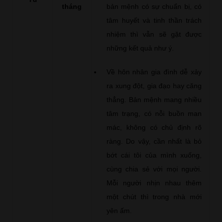
tháng
bản mệnh có sự chuẩn bị, có
tâm huyết và tinh thần trách
nhiệm thì vẫn sẽ gặt được
những kết quả như ý.
Về hôn nhân gia đình dễ xảy
ra xung đột, gia đạo hay căng
thẳng. Bản mệnh mang nhiều
tâm trạng, có nỗi buồn man
mác, không có chủ định rõ
ràng. Do vậy, cần nhất là bỏ
bớt cái tôi của mình xuống,
cùng chia sẻ với mọi người.
Mỗi người nhịn nhau thêm
một chút thì trong nhà mới
yên ấm.