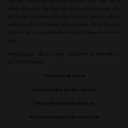
ngại lắm, trong lòng hay mang nỗi buồn man mác, tâm lý
không vững vàng, hay hoài nghi, không hăng hái trong công
việc làm ăn, song cũng không gặp tai họa gì. Nếu bản mệnh là
người cao tuổi thì dễ bị bệnh tật hoành hành, ốm lâu khó khỏi.
Gia trạch bất an, hay chiêm bao mộng mị, không nên nuôi con
vật gì.
Trong dân gian vẫn lưu truyền một bài thơ về tính chất của
sao Thổ Tú như sau:
“Thổ tú sao ấy phải lo
Tuy rằng ít nặng giữ cho vẹn toàn
Tháng một tháng tám chẳng an
Kị trong hai tháng thiếp chàng bi ai