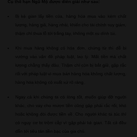
Cụ thể hạn Ngũ Mộ được diễn giải như sau:
Bị kẻ gian lấy tiền của, hàng hóa mua vào kém chất
lượng, hàng giả, hàng nhái, khiến cho tài chính suy giảm,
thậm chí thua lỗ tới trắng tay, không một xu dính túi.
Khi mua hàng không có hóa đơn, chứng từ thì dễ bị
vướng vào vấn đề pháp luật, lao lý. Mất tiền mà chất
lượng chẳng thấy đâu. Thậm chí còn bị bắt giữ, gặp rắc
rối với pháp luật vì mua bán hàng hóa không chất lượng,
hàng hóa không có xuất xứ rõ ràng.
Ngay cả khi chúng ta có lòng tốt, muốn giúp đỡ người
khác, cho vay cho mượn tiền cũng gặp phải rắc rối, khó
hoặc không đòi được tiền về. Cho người khác tá túc thì
có nguy cơ bị trộm cắp vì gặp phải kẻ gian. Tất cả đều
dẫn tới tiêu tán tiền bạc của gia chủ.