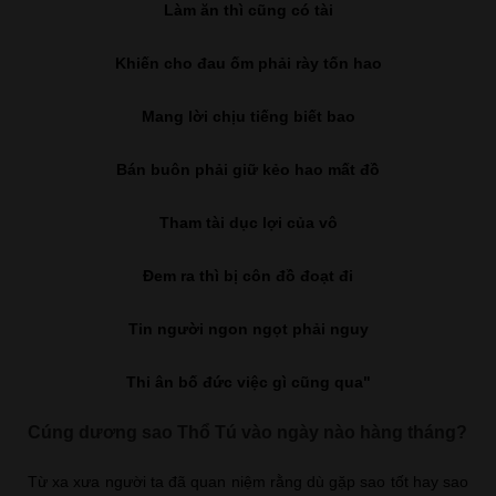
Làm ăn thì cũng có tài
Khiến cho đau ốm phải rày tốn hao
Mang lời chịu tiếng biết bao
Bán buôn phải giữ kẻo hao mất đồ
Tham tài dục lợi của vô
Đem ra thì bị côn đồ đoạt đi
Tin người ngon ngọt phải nguy
Thi ân bố đức việc gì cũng qua"
Cúng dương sao Thổ Tú vào ngày nào hàng tháng?
Từ xa xưa người ta đã quan niệm rằng dù gặp sao tốt hay sao