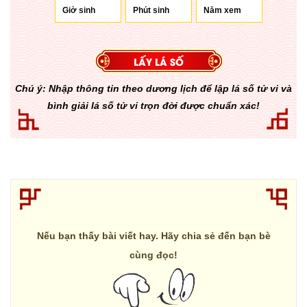
Chú ý: Nhập thông tin theo dương lịch để lập lá số tử vi và
bình giải lá số tử vi trọn đời được chuẩn xác!
Nếu bạn thấy bài viết hay. Hãy chia sẻ đến bạn bè
cùng đọc!