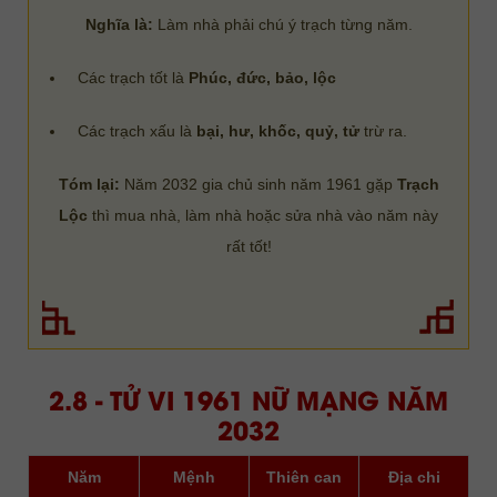
Nghĩa là:
Làm nhà phải chú ý trạch từng năm.
Các trạch tốt là
Phúc, đức, bảo, lộc
Các trạch xấu là
bại, hư, khốc, quỷ, tử
trừ ra.
Tóm lại:
Năm 2032 gia chủ sinh năm 1961 gặp
Trạch
Lộc
thì mua nhà, làm nhà hoặc sửa nhà vào năm này
rất tốt!
2.8 - TỬ VI 1961 NỮ MẠNG NĂM
2032
Năm
Mệnh
Thiên can
Địa chi