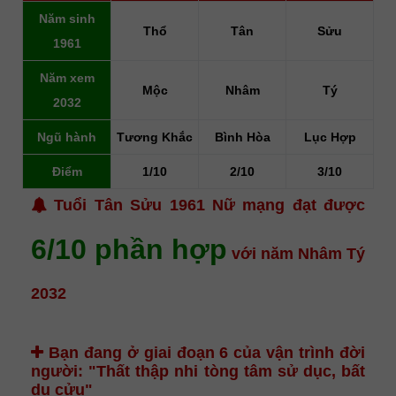
Năm sinh
Thổ
Tân
Sửu
1961
Năm xem
Mộc
Nhâm
Tý
2032
Ngũ hành
Tương Khắc
Bình Hòa
Lục Hợp
Điểm
1/10
2/10
3/10
Tuổi Tân Sửu 1961 Nữ mạng đạt được
6/10 phần hợp
với năm Nhâm Tý
2032
Bạn đang ở giai đoạn 6 của vận trình đời
người:
"Thất thập nhi tòng tâm sử dục, bất
du cửu"