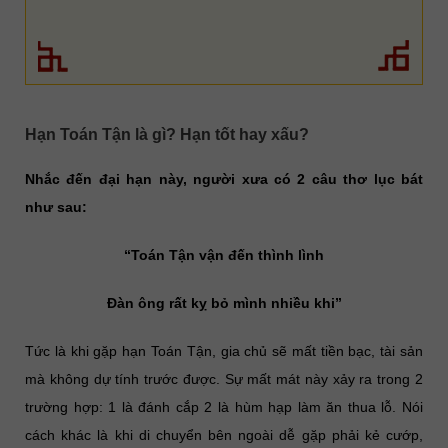
Hạn Toán Tận là gì? Hạn tốt hay xấu?
Nhắc đến đại hạn này, người xưa có 2 câu thơ lục bát
như sau:
“Toán Tận vận đến thình lình
Đàn ông rất kỵ bỏ mình nhiều khi”
Tức là khi gặp hạn Toán Tận, gia chủ sẽ mất tiền bạc, tài sản
mà không dự tính trước được. Sự mất mát này xảy ra trong 2
trường hợp: 1 là đánh cắp 2 là hùm hạp làm ăn thua lỗ. Nói
cách khác là khi di chuyển bên ngoài dễ gặp phải kẻ cướp,