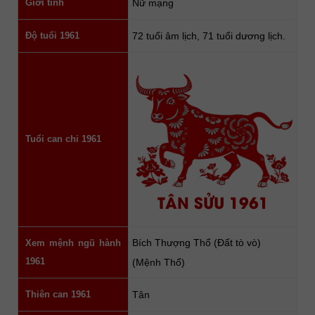
Giới tính
Nữ mạng
Độ tuổi 1961
72 tuổi âm lịch, 71 tuổi dương lịch.
Tuổi can chi 1961
TÂN SỬU 1961
Bích Thượng Thổ (Đất tò vò)
Xem mệnh ngũ hành
1961
(Mệnh Thổ)
Thiên can 1961
Tân