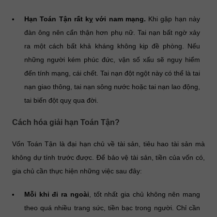
Hạn Toán Tận rất kỵ với nam mạng.
Khi gặp hạn này
đàn ông nên cẩn thận hơn phụ nữ. Tai nạn bất ngờ xảy
ra một cách bất khả kháng không kịp đề phòng. Nếu
những người kém phúc đức, vận số xấu sẽ nguy hiểm
đến tính mạng, cái chết. Tai nạn đột ngột này có thể là tai
nạn giao thông, tai nạn sông nước hoặc tai nạn lao động,
tai biến đột quỵ qua đời.
Cách hóa giải hạn Toán Tận?
Vốn Toán Tận là đại hạn chủ về tài sản, tiêu hao tài sản mà
không dự tính trước được. Để bảo vệ tài sản, tiền của vốn có,
gia chủ cần thực hiện những việc sau đây:
Mỗi khi đi ra ngoài
, tốt nhất gia chủ không nên mang
theo quá nhiều trang sức, tiền bạc trong người. Chỉ cần