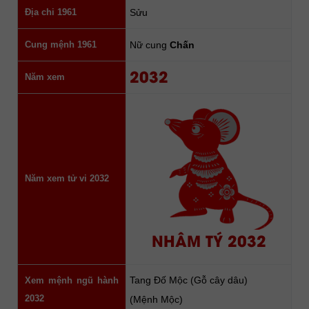
Địa chi 1961
Sửu
Cung mệnh 1961
Nữ cung
Chấn
2032
Năm xem
Năm xem tử vi 2032
NHÂM TÝ 2032
Tang Đố Mộc (Gỗ cây dâu)
Xem mệnh ngũ hành
2032
(Mệnh Mộc)