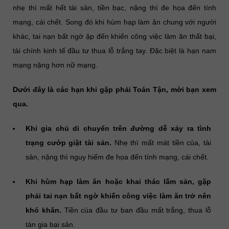
nhẹ thì mất hết tài sản, tiền bạc, nặng thì đe họa đến tính
mạng, cái chết. Song đó khi hùm hạp làm ăn chung với người
khác, tai nạn bất ngờ ập đến khiến công việc làm ăn thất bại,
tài chính kinh tế đầu tư thua lỗ trắng tay. Đặc biệt là hạn nam
mạng nặng hơn nữ mạng.
Dưới đây là các hạn khi gặp phải Toán Tận, mời bạn xem
qua.
Khi gia chủ di chuyển trên đường dễ xảy ra tình
trạng cướp giật tài sản.
Nhẹ thì mất mát tiền của, tài
sản, nặng thì nguy hiểm đe họa đến tính mạng, cái chết.
Khi hùm hạp làm ăn hoặc khai thác lấm sản, gặp
phải tai nạn bất ngờ khiến công việc làm ăn trở nên
khó khăn.
Tiền của đầu tư ban đầu mất trắng, thua lỗ
tán gia bại sản.