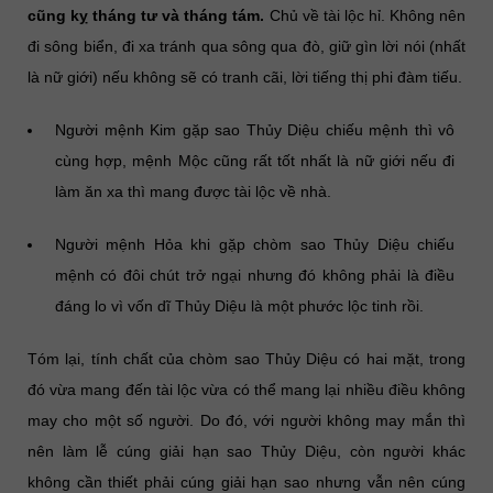
cũng kỵ tháng tư và tháng tám.
Chủ về tài lộc hỉ. Không nên
đi sông biển, đi xa tránh qua sông qua đò, giữ gìn lời nói (nhất
là nữ giới) nếu không sẽ có tranh cãi, lời tiếng thị phi đàm tiếu.
Người mệnh Kim gặp sao Thủy Diệu chiếu mệnh thì vô
cùng hợp, mệnh Mộc cũng rất tốt nhất là nữ giới nếu đi
làm ăn xa thì mang được tài lộc về nhà.
Người mệnh Hỏa khi gặp chòm sao Thủy Diệu chiếu
mệnh có đôi chút trở ngại nhưng đó không phải là điều
đáng lo vì vốn dĩ Thủy Diệu là một phước lộc tinh rồi.
Tóm lại, tính chất của chòm sao Thủy Diệu có hai mặt, trong
đó vừa mang đến tài lộc vừa có thể mang lại nhiều điều không
may cho một số người. Do đó, với người không may mắn thì
nên làm lễ cúng giải hạn sao Thủy Diệu, còn người khác
không cần thiết phải cúng giải hạn sao nhưng vẫn nên cúng