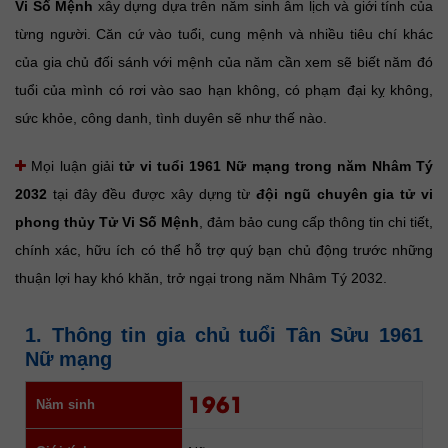
Vi Số Mệnh
xây dựng dựa trên năm sinh âm lịch và giới tính của
từng người. Căn cứ vào tuổi, cung mệnh và nhiều tiêu chí khác
của gia chủ đối sánh với mệnh của năm cần xem sẽ biết năm đó
tuổi của mình có rơi vào sao hạn không, có phạm đại kỵ không,
sức khỏe, công danh, tình duyên sẽ như thế nào.
Mọi luận giải
tử vi tuổi 1961 Nữ mạng trong năm Nhâm Tý
2032
tại đây đều được xây dựng từ
đội ngũ chuyên gia tử vi
phong thủy Tử Vi Số Mệnh
, đảm bảo cung cấp thông tin chi tiết,
chính xác, hữu ích có thể hỗ trợ quý bạn chủ động trước những
thuận lợi hay khó khăn, trở ngại trong năm Nhâm Tý 2032.
1. Thông tin gia chủ tuổi Tân Sửu 1961
Nữ mạng
1961
Năm sinh