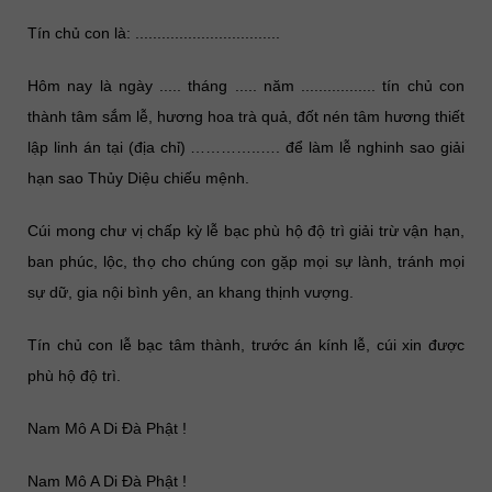
Tín chủ con là: .................................
Hôm nay là ngày ..... tháng ..... năm ................. tín chủ con
thành tâm sắm lễ, hương hoa trà quả, đốt nén tâm hương thiết
lập linh án tại (địa chỉ) …………..…. để làm lễ nghinh sao giải
hạn sao Thủy Diệu chiếu mệnh.
Cúi mong chư vị chấp kỳ lễ bạc phù hộ độ trì giải trừ vận hạn,
ban phúc, lộc, thọ cho chúng con gặp mọi sự lành, tránh mọi
sự dữ, gia nội bình yên, an khang thịnh vượng.
Tín chủ con lễ bạc tâm thành, trước án kính lễ, cúi xin được
phù hộ độ trì.
Nam Mô A Di Đà Phật !
Nam Mô A Di Đà Phật !