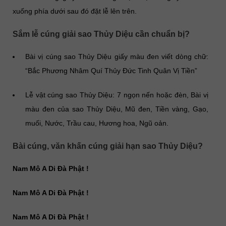
xuống phía dưới sau đó đặt lễ lên trên.
Sắm lễ cúng giải sao Thủy Diệu cần chuẩn bị?
Bài vị cúng sao Thủy Diệu giấy màu đen viết dòng chữ:
“Bắc Phương Nhâm Quí Thủy Đức Tinh Quân Vị Tiền”
Lễ vật cúng sao Thủy Diệu: 7 ngọn nến hoặc đèn, Bài vị
màu đen của sao Thủy Diệu, Mũ đen, Tiền vàng, Gạo,
muối, Nước, Trầu cau, Hương hoa, Ngũ oản.
Bài cúng, văn khấn cúng giải hạn sao Thủy Diệu?
Nam Mô A Di Đà Phật !
Nam Mô A Di Đà Phật !
Nam Mô A Di Đà Phật !