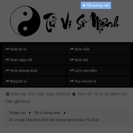
Tắt quảng cáo
Xem tử vi
Xem tuổi
Xem ngày tốt
Xem bói
Xem phong thuỷ
Lịch vạn niên
Blog tử vi
Tra cứu tử vi
Hôm nay: Chủ nhật, Ngày 9/8/2026
Theo dõi Tử Vi Số Mệnh trên
Trang chủ
Tử vi hàng năm
Tử vi tuổi Tân Sửu 1961 Nữ mạng năm Nhâm Tý 2032