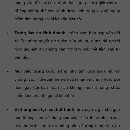
mang vừa đủ chi tiêu tránh tình trạng cướp giật xảy ra.
Không những thế còn tránh được tình trạng xay xát nguy
hiểm tính mạng khi bị kẻ xấu giật đồ.
Trong làm ăn kinh doanh,
tránh hùm hạp góp vốn với
ai. Tự mình quyết định tiền của bỏ ra, đừng để người
hợp tác làm ăn chung cản trở làm mất hết tiền đầu tư
ban đầu.
Mọi việc trong cuộc sống
như tình cảm gia đình, vợ
chồng, các mối quan hệ nên cẩn thận và chú ý hơn. Bởi
năm gặp đại hạn Toán Tận không nhẹ thì nặng, chắc
chắn tai nạn bất ngờ sẽ kéo đến.
Để tráng các tại nạn bất thình lình
xảy ra, gia chủ gặp
hạn không nên sử dụng các chất kích thích như rượu,
bia, thuốc lá, tránh lưu thông bằng đường thủy. Nếu lao