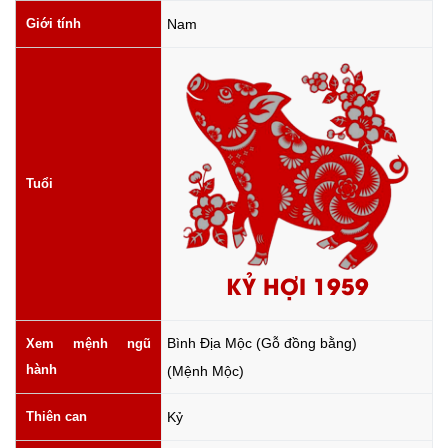
Giới tính
Nam
Tuổi
KỶ HỢI 1959
Bình Địa Mộc (Gỗ đồng bằng)
Xem mệnh ngũ
hành
(Mệnh Mộc)
Thiên can
Kỷ