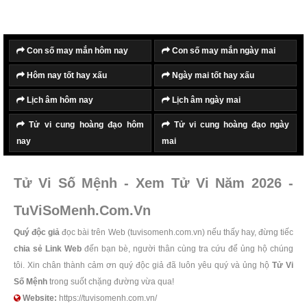
Con số may mắn hôm nay
Con số may mắn ngày mai
Hôm nay tốt hay xấu
Ngày mai tốt hay xấu
Lịch âm hôm nay
Lịch âm ngày mai
Tử vi cung hoàng đạo hôm
Tử vi cung hoàng đạo ngày
nay
mai
Tử Vi Số Mệnh - Xem Tử Vi Năm 2026 -
TuViSoMenh.Com.Vn
Quý độc giả
đọc bài trên Web (tuvisomenh.com.vn) nếu thấy hay, đừng tiếc
chia sẻ Link Web
đến bạn bè, người thân cùng tra cứu để ủng hộ chúng
tôi. Xin chân thành cảm ơn quý độc giả đã luôn yêu quý và ủng hộ
Tử Vi
Số Mệnh
trong suốt chặng đường vừa qua!
Website:
https://tuvisomenh.com.vn/