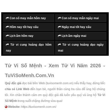
Con số may mắn hôm nay
Con số may mắn ngày mai
Hôm nay tốt hay xấu
Ngày mai tốt hay xấu
Lịch âm hôm nay
Lịch âm ngày mai
Tử vi cung hoàng đạo hôm
Tử vi cung hoàng đạo ngày
nay
mai
Tử Vi Số Mệnh - Xem Tử Vi Năm 2026 -
TuViSoMenh.Com.Vn
Quý độc giả
đọc bài trên Web (tuvisomenh.com.vn) nếu thấy hay, đừng tiếc
chia sẻ Link Web
đến bạn bè, người thân cùng tra cứu để ủng hộ chúng
tôi. Xin chân thành cảm ơn quý độc giả đã luôn yêu quý và ủng hộ
Tử Vi
Số Mệnh
trong suốt chặng đường vừa qua!
Website:
https://tuvisomenh.com.vn/