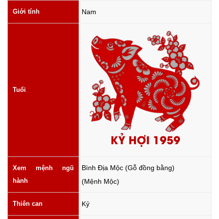
Giới tính
Nam
Tuổi
KỶ HỢI 1959
Bình Địa Mộc (Gỗ đồng bằng)
Xem mệnh ngũ
hành
(Mệnh Mộc)
Thiên can
Kỷ