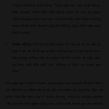
Tuyền chính là suối vàng. Tham gia vào các hoạt động,
kinh doanh buôn bán trên sông nước sẽ cực kỳ nguy
hiểm khi gặp phải nạn này. Tốt hơn hết, nên tránh những
hoạt động kinh doanh này để không gặp phải hậu quả
khôn lường.
Cuộc sống:
không nên liên quan tới tòa án dù là việc gì
hay vì ai, dù là đứng ra làm chứng hay có liên quan trực
tiếp trong những rắc rối pháp luật đó vì bạn sẽ gặp phải
tai họa, mất tiền mất của, không có bình an trong gia
đình.
Khi gặp hạn Huỳnh Tuyền, người gặp nạn này sẽ dễ mắc bệnh
tật. Một khi có bệnh tật sẽ lại dẫn tới nhiều hệ lụy khác. Bạn sẽ
phải hao tốn tiền của vì thuốc thang, chữa trị, không những
vậy còn tốn thời gian công sức, chẳng thể tham gia vào những