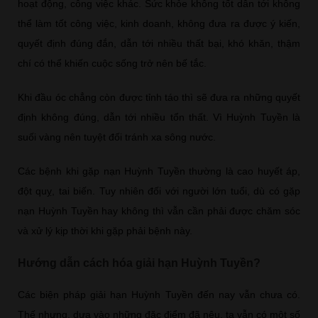
hoạt động, công việc khác. Sức khỏe không tốt dẫn tới không
thể làm tốt công việc, kinh doanh, không đưa ra được ý kiến,
quyết định đúng đắn, dẫn tới nhiều thất bại, khó khăn, thậm
chí có thể khiến cuộc sống trở nên bế tắc.
Khi đầu óc chẳng còn được tỉnh táo thì sẽ đưa ra những quyết
định không đúng, dẫn tới nhiều tổn thất. Vì Huỳnh Tuyền là
suối vàng nên tuyệt đối tránh xa sông nước.
Các bệnh khi gặp nạn Huỳnh Tuyền thường là cao huyết áp,
đột quỵ, tai biến. Tuy nhiên đối với người lớn tuổi, dù có gặp
nạn Huỳnh Tuyền hay không thì vẫn cần phải được chăm sóc
và xử lý kịp thời khi gặp phải bệnh này.
Hướng dẫn cách hóa giải hạn Huỳnh Tuyền?
Các biện pháp giải hạn Huỳnh Tuyền đến nay vẫn chưa có.
Thế nhưng, dựa vào những đặc điểm đã nêu, ta vẫn có một số