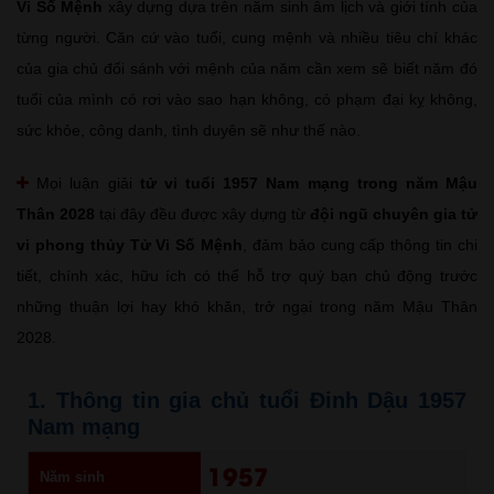
Vi Số Mệnh
xây dựng dựa trên năm sinh âm lịch và giới tính của
từng người. Căn cứ vào tuổi, cung mệnh và nhiều tiêu chí khác
của gia chủ đối sánh với mệnh của năm cần xem sẽ biết năm đó
tuổi của mình có rơi vào sao hạn không, có phạm đại kỵ không,
sức khỏe, công danh, tình duyên sẽ như thế nào.
Mọi luận giải
tử vi tuổi 1957 Nam mạng trong năm Mậu
Thân 2028
tại đây đều được xây dựng từ
đội ngũ chuyên gia tử
vi phong thủy Tử Vi Số Mệnh
, đảm bảo cung cấp thông tin chi
tiết, chính xác, hữu ích có thể hỗ trợ quý bạn chủ động trước
những thuận lợi hay khó khăn, trở ngại trong năm Mậu Thân
2028.
1. Thông tin gia chủ tuổi Đinh Dậu 1957
Nam mạng
1957
Năm sinh