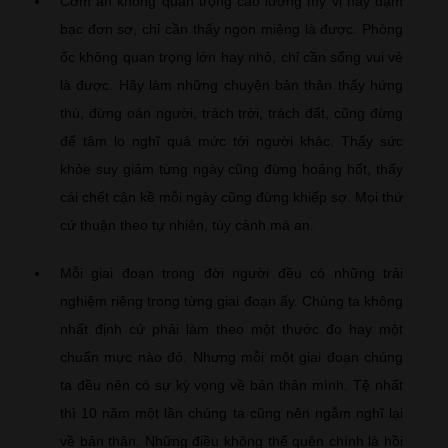
Cơm ăn không quan trọng cao lương mỹ vị hay đạm
bạc đơn sơ, chỉ cần thấy ngon miệng là được. Phòng
ốc không quan trọng lớn hay nhỏ, chỉ cần sống vui vẻ
là được. Hãy làm những chuyện bản thân thấy hứng
thú, đừng oán người, trách trời, trách đất, cũng đừng
để tâm lo nghĩ quá mức tới người khác. Thấy sức
khỏe suy giảm từng ngày cũng đừng hoảng hốt, thấy
cái chết cận kề mỗi ngày cũng đừng khiếp sợ. Mọi thứ
cứ thuận theo tự nhiên, tùy cảnh mà an.
Mỗi giai đoạn trong đời người đều có những trải
nghiệm riêng trong từng giai đoạn ấy. Chúng ta không
nhất định cứ phải làm theo một thước đo hay một
chuẩn mực nào đó. Nhưng mỗi một giai đoạn chúng
ta đều nên có sự kỳ vọng về bản thân mình. Tệ nhất
thì 10 năm một lần chúng ta cũng nên ngẫm nghĩ lại
về bản thân. Những điều không thể quên chính là hồi