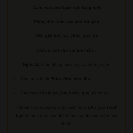
"Làm nhà cửu trạch vận từng niên
Phúc, đức, bảo, lộc phú thọ yên
Nếu gặp bại, hư, khốc, quỷ, tử
Chắc là sát chủ với thê hiền”.
Nghĩa là:
Làm nhà phải chú ý trạch từng năm.
Các trạch tốt là
Phúc, đức, bảo, lộc
Các trạch xấu là
bại, hư, khốc, quỷ, tử
trừ ra.
Tóm lại:
Năm 2028 gia chủ sinh năm 1957 gặp
Trạch
Lộc
thì mua nhà, làm nhà hoặc sửa nhà vào năm này
rất tốt!