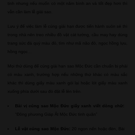
tinh nhưng nếu muốn có một năm bình an và tốt đẹp hơn thì
vẫn cần làm lễ giải sao.
Lưu ý để việc làm lễ cúng giải hạn được tiến hành suôn sẻ thì
trong nhà nên treo nhiều đồ vật cát tường, cầu may hay dùng
trang sức đá quý màu đỏ, tím như mã não đỏ, ngọc hồng lựu,
hồng ngọc…
Mọi thứ dùng để cúng giải hạn sao Mộc Đức cần chuẩn bị phải
có màu xanh, trường hợp nếu những thứ khác có màu sắc
khác thì dùng giấy màu xanh gói lại hoặc lót giấy màu xanh
xuống phía dưới sau đó đặt lễ lên trên.
Bài vị cúng sao Mộc Đức giấy xanh viết dòng chữ:
“Đông phương Giáp Ất Mộc Đức tinh quân”
Lễ vật cúng sao Mộc Đức:
20 ngọn nến hoặc đèn, Bài