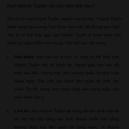
Hạn Huỳnh Tuyền tốt xấu như thế nào?
Khi nói tới hạn Huỳnh Tuyền, người xưa có câu: “Huỳnh Tuyền
bệnh nặng nguy vong Tam Kheo đau mắt, đề phòng tay chân”.
Vậy là có thể thấy gặp nạn Huỳnh Tuyền là hoàn toàn xấu,
thậm chí nguy hiểm tính mạng. Cần hết sức cẩn trọng.
Sức khỏe:
như câu nói ở trên, rõ ràng có thể thấy hạn
Huỳnh Tuyền chủ về bệnh tật. Người gặp nạn này dễ
mắc đau đầu, chóng mặt, ảnh hưởng nhiều tới sinh hoạt
hàng ngày. Đặc biệt các bệnh liên quan tới mắt, tay
chân. Do đó, trong sinh hoạt, công việc hàng ngày cần
phải được chú ý.
Làm ăn:
Hạn Huỳnh Tuyền sẽ mang tời khó khăn bất lợi
sẽ dồn tới nếu công việc kinh doanh buôn bán bằng
đường thủy, hay liên quan tới sông nước. Vì Huỳnh