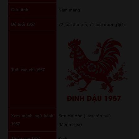
Giới tính
Nam mạng
Độ tuổi 1957
72 tuổi âm lịch, 71 tuổi dương lịch.
Tuổi can chi 1957
ĐINH DẬU 1957
Sơn Hạ Hỏa (Lửa trên núi)
Xem mệnh ngũ hành
1957
(Mệnh Hỏa)
Thiên can 1957
Đinh