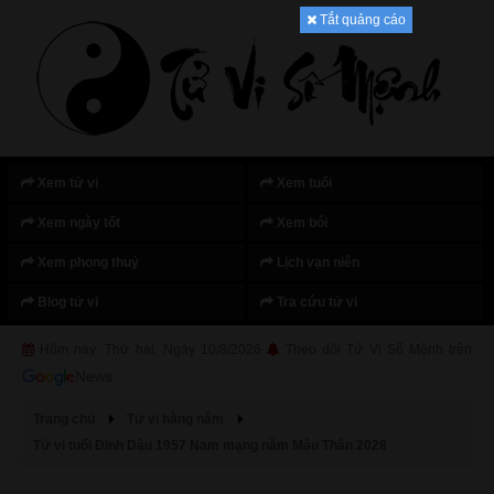
Tắt quảng cáo
Xem tử vi
Xem tuổi
Xem ngày tốt
Xem bói
Xem phong thuỷ
Lịch vạn niên
Blog tử vi
Tra cứu tử vi
Hôm nay: Thứ hai, Ngày 10/8/2026
Theo dõi Tử Vi Số Mệnh trên
Trang chủ
Tử vi hàng năm
Tử vi tuổi Đinh Dậu 1957 Nam mạng năm Mậu Thân 2028