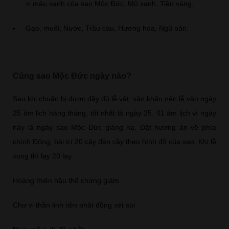
vị màu xanh của sao Mộc Đức, Mũ xanh, Tiền vàng,
Gạo, muối, Nước, Trầu cau, Hương hoa, Ngũ oản.
Cúng sao Mộc Đức ngày nào?
Sau khi chuẩn bị được đầy đủ lễ vật, văn khấn nên lễ vào ngày
25 âm lịch hàng tháng, tốt nhất là ngày 25. 01 âm lịch vì ngày
này là ngày sao Mộc Đức giáng hạ. Đặt hương án về phía
chính Đông, bài trí 20 cây đèn cầy theo hình đồ của sao. Khi lễ
xong thì lạy 20 lạy.
Hoàng thiên hậu thổ chứng giám
Chư vị thần linh tiên phật đồng xét soi