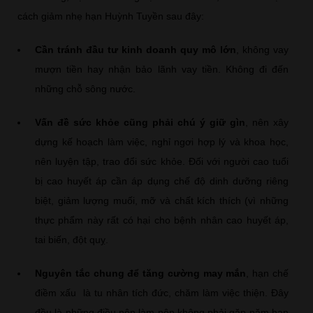
cách giảm nhẹ hạn Huỳnh Tuyền sau đây:
Cần tránh đầu tư kinh doanh quy mô lớn
, không vay
mượn tiền hay nhận bảo lãnh vay tiền. Không đi đến
những chỗ sông nước.
Vấn đề sức khỏe cũng phải chú ý giữ gìn
, nên xây
dựng kế hoạch làm việc, nghỉ ngơi hợp lý và khoa học,
nên luyện tập, trao đổi sức khỏe. Đối với người cao tuổi
bị cao huyết áp cần áp dụng chế độ dinh dưỡng riêng
biệt, giảm lượng muối, mỡ và chất kích thích (vì những
thực phẩm này rất có hại cho bệnh nhân cao huyết áp,
tai biến, đột quỵ.
Nguyên tắc chung để tăng cường may mắn
, hạn chế
điềm xấu là tu nhân tích đức, chăm làm việc thiện. Đây
đều là những điều nên làm nên không phải gặp năm hạn