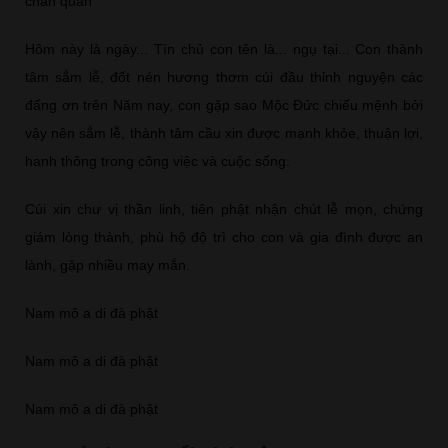
chân quân
Hôm này là ngày... Tín chủ con tên là... ngụ tại... Con thành
tâm sắm lễ, đốt nén hương thơm cúi đầu thỉnh nguyện các
đấng ơn trên Năm nay, con gặp sao Mộc Đức chiếu mệnh bởi
vậy nên sắm lễ, thành tâm cầu xin được mạnh khỏe, thuận lợi,
hanh thông trong công việc và cuộc sống.
Cúi xin chư vị thần linh, tiên phật nhận chút lễ mọn, chứng
giám lòng thành, phù hộ độ trì cho con và gia đình được an
lành, gặp nhiều may mắn.
Nam mô a di đà phật
Nam mô a di đà phật
Nam mô a di đà phật