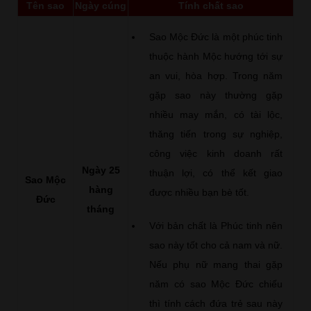
Tên sao
Ngày cúng
Tính chất sao
Sao Mộc Đức là một phúc tinh
thuộc hành Mộc hướng tới sự
an vui, hòa hợp. Trong năm
gặp sao này thường gặp
nhiều may mắn, có tài lộc,
thăng tiến trong sự nghiệp,
công việc kinh doanh rất
Ngày 25
thuận lợi, có thể kết giao
Sao Mộc
hàng
được nhiều bạn bè tốt.
Đức
tháng
Với bản chất là Phúc tinh nên
sao này tốt cho cả nam và nữ.
Nếu phụ nữ mang thai gặp
năm có sao Mộc Đức chiếu
thì tính cách đứa trẻ sau này