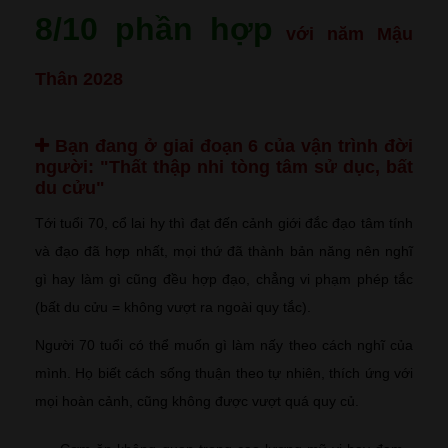
8/10 phần hợp
với năm Mậu
Thân 2028
Bạn đang ở giai đoạn 6 của vận trình đời
người:
"Thất thập nhi tòng tâm sử dục, bất
du cửu"
Tới tuổi 70, cổ lai hy thì đạt đến cảnh giới đắc đạo tâm tính
và đạo đã hợp nhất, mọi thứ đã thành bản năng nên nghĩ
gì hay làm gì cũng đều hợp đạo, chẳng vi phạm phép tắc
(bất du cửu = không vượt ra ngoài quy tắc).
Người 70 tuổi có thể muốn gì làm nấy theo cách nghĩ của
mình. Họ biết cách sống thuận theo tự nhiên, thích ứng với
mọi hoàn cảnh, cũng không được vượt quá quy củ.