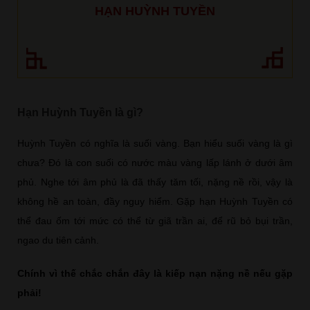
HẠN HUỲNH TUYỀN
Hạn Huỳnh Tuyền là gì?
Huỳnh Tuyền có nghĩa là suối vàng. Bạn hiểu suối vàng là gì
chưa? Đó là con suối có nước màu vàng lấp lánh ở dưới âm
phủ. Nghe tới âm phủ là đã thấy tăm tối, nặng nề rồi, vậy là
không hề an toàn, đầy nguy hiểm. Gặp hạn Huỳnh Tuyền có
thể đau ốm tới mức có thể từ giã trần ai, để rũ bỏ bụi trần,
ngao du tiên cảnh.
Chính vì thế chắc chắn đây là kiếp nạn nặng nề nếu gặp
phải!