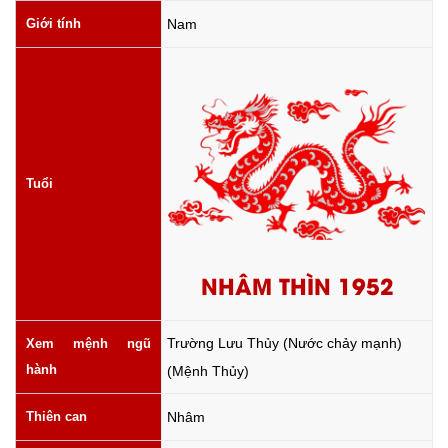
Giới tính
Nam
Tuổi
NHÂM THÌN 1952
Trường Lưu Thủy (Nước chảy mạnh)
Xem mệnh ngũ
hành
(Mệnh Thủy)
Thiên can
Nhâm