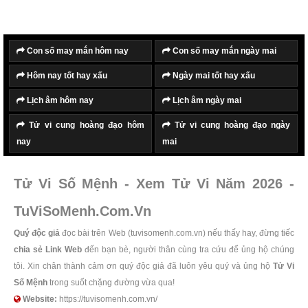
Con số may mắn hôm nay
Con số may mắn ngày mai
Hôm nay tốt hay xấu
Ngày mai tốt hay xấu
Lịch âm hôm nay
Lịch âm ngày mai
Tử vi cung hoàng đạo hôm
Tử vi cung hoàng đạo ngày
nay
mai
Tử Vi Số Mệnh - Xem Tử Vi Năm 2026 -
TuViSoMenh.Com.Vn
Quý độc giả
đọc bài trên Web (tuvisomenh.com.vn) nếu thấy hay, đừng tiếc
chia sẻ Link Web
đến bạn bè, người thân cùng tra cứu để ủng hộ chúng
tôi. Xin chân thành cảm ơn quý độc giả đã luôn yêu quý và ủng hộ
Tử Vi
Số Mệnh
trong suốt chặng đường vừa qua!
Website:
https://tuvisomenh.com.vn/