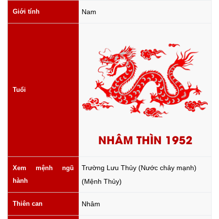
Giới tính
Nam
Tuổi
NHÂM THÌN 1952
Trường Lưu Thủy (Nước chảy mạnh)
Xem mệnh ngũ
hành
(Mệnh Thủy)
Thiên can
Nhâm