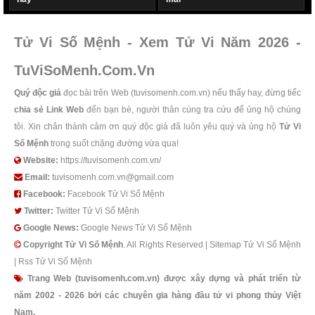
Tử Vi Số Mệnh - Xem Tử Vi Năm 2026 -
TuViSoMenh.Com.Vn
Quý độc giả
đọc bài trên Web (tuvisomenh.com.vn) nếu thấy hay, đừng tiếc
chia sẻ Link Web
đến bạn bè, người thân cùng tra cứu để ủng hộ chúng
tôi. Xin chân thành cảm ơn quý độc giả đã luôn yêu quý và ủng hộ
Tử Vi
Số Mệnh
trong suốt chặng đường vừa qua!
Website:
https://tuvisomenh.com.vn/
Email:
tuvisomenh.com.vn@gmail.com
Facebook:
Facebook Tử Vi Số Mệnh
Twitter:
Twitter Tử Vi Số Mệnh
Google News:
Google News Tử Vi Số Mệnh
Copyright
Tử Vi Số Mệnh
. All Rights Reserved |
Sitemap Tử Vi Số Mệnh
|
Rss Tử Vi Số Mệnh
Trang Web (tuvisomenh.com.vn) được xây dựng và phát triển từ
năm 2002 - 2026 bởi các chuyên gia hàng đầu tử vi phong thủy Việt
Nam.