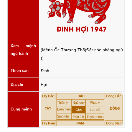
ĐINH HỢI 1947
Xem mệnh
(Mệnh Ốc Thượng Thổ(Đất nóc phòng ngủ
ngũ hành
))
Thiên can
Đinh
Địa chi
Hợi
Cung mệnh