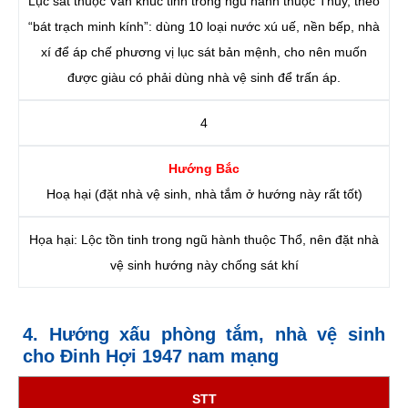
Lục sát thuộc Văn khúc tinh trong ngũ hành thuộc Thủy, theo
“bát trạch minh kính”: dùng 10 loại nước xú uế, nền bếp, nhà
xí để áp chế phương vị lục sát bản mệnh, cho nên muốn
được giàu có phải dùng nhà vệ sinh để trấn áp.
4
Hướng Bắc
Hoạ hại (đặt nhà vệ sinh, nhà tắm ở hướng này rất tốt)
Họa hại: Lộc tồn tinh trong ngũ hành thuộc Thổ, nên đặt nhà
vệ sinh hướng này chống sát khí
4. Hướng xấu phòng tắm, nhà vệ sinh
cho Đinh Hợi 1947 nam mạng
STT