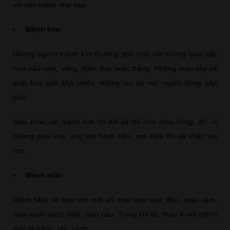
với các mệnh như sau:
Mệnh kim
Những người mệnh kim thường phù hợp với những màu sắc
như nâu xám, vàng, đậm, bạc hoặc trắng. Những màu này sẽ
giúp hóa giải khá nhiều những xui rủi mà người dùng gặp
phải.
Màu khắc với mệnh kim có thể kể đế như màu hồng, đỏ, vì
những màu này ứng với hành Hỏa, mà Hỏa thì sẽ khắc với
kim.
Mệnh mộc
Mệnh Mộc sẽ hợp với một số màu như sau: đen, màu xám,
màu xanh nước biến, màu nâu. Trong khi đó, màu kị với mệnh
mộc là trắng, ghi, vàng...