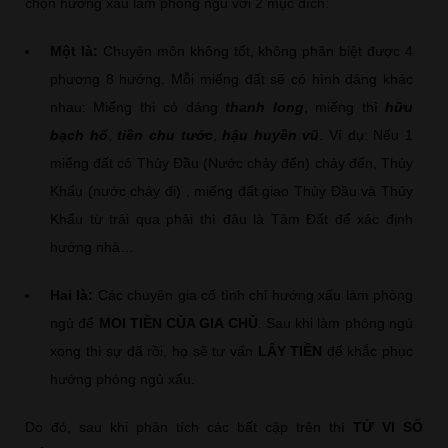
chọn hướng xấu làm phòng ngủ với 2 mục đích:
Một là:
Chuyên môn không tốt, không phân biệt được 4
phương 8 hướng. Mỗi miếng đất sẽ có hình dáng khác
nhau: Miếng thì có dáng
thanh long
, miếng thì
hữu
bạch hổ
,
tiền chu tước
,
hậu huyền vũ
. Ví dụ: Nếu 1
miếng đất có Thủy Đầu (Nước chảy đến) chảy đến, Thủy
Khẩu (nước chảy đi) , miếng đất giao Thủy Đầu và Thủy
Khẩu từ trái qua phải thì đâu là Tâm Đất để xác định
hướng nhà…
Hai là:
Các chuyên gia cố tình chỉ hướng xấu làm phòng
ngủ để
MOI TIỀN CỦA GIA CHỦ
. Sau khi làm phòng ngủ
xong thì sự đã rồi, họ sẽ tư vấn
LẤY TIỀN
để khắc phục
hướng phòng ngủ xấu.
Do đó, sau khi phân tích các bất cập trên thì
TỬ VI SỐ