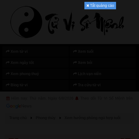
Tắt quảng cáo
Xem tử vi
Xem tuổi
Xem ngày tốt
Xem bói
Xem phong thuỷ
Lịch vạn niên
Blog tử vi
Tra cứu tử vi
Hôm nay: Thứ năm, Ngày 6/8/2026
Theo dõi Tử Vi Số Mệnh trên
Trang chủ
Phong thủy
Xem hướng phòng ngủ hợp tuổi