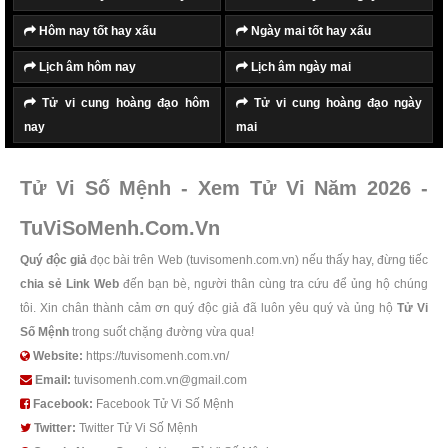
Hôm nay tốt hay xấu
Ngày mai tốt hay xấu
Lịch âm hôm nay
Lịch âm ngày mai
Tử vi cung hoàng đạo hôm
Tử vi cung hoàng đạo ngày
nay
mai
Tử Vi Số Mệnh - Xem Tử Vi Năm 2026 -
TuViSoMenh.Com.Vn
Quý độc giả
đọc bài trên Web (tuvisomenh.com.vn) nếu thấy hay, đừng tiếc
chia sẻ Link Web
đến bạn bè, người thân cùng tra cứu để ủng hộ chúng
tôi. Xin chân thành cảm ơn quý độc giả đã luôn yêu quý và ủng hộ
Tử Vi
Số Mệnh
trong suốt chặng đường vừa qua!
Website:
https://tuvisomenh.com.vn/
Email:
tuvisomenh.com.vn@gmail.com
Facebook:
Facebook Tử Vi Số Mệnh
Twitter:
Twitter Tử Vi Số Mệnh