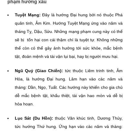
phạm hướng xấu
Tuyệt Mạng:
Đây là hướng Đại hung bởi nó thuộc Phá
quân tinh, Âm Kim. Hướng Tuyệt Mạng ứng vào năm và
tháng Tỵ, Dậu, Sửu. Những mạng phạm cung này có thể
sẽ bị tổn hại con cái thậm chí là tuyệt tự. Không những
thế còn có thể gây ảnh hưởng tới sức khỏe, mắc bệnh
tật, đoản mệnh và tài vận lụi bại, hay bị người mưu hại.
Ngũ Quỷ (Giao Chiến):
tức thuộc Liêm trinh tinh, Âm
Hỏa, là hướng Đại hung. Lâm hạn vào các năm và
tháng: Dần, Ngọ, Tuất. Các hướng này khiến cho gia chủ
dễ mắc bệnh tật, khẩu thiệt, tài vận hao mòn và dễ bị
hỏa hoạn.
Lục Sát (Du Hồn):
thuộc Văn khúc tinh, Dương Thủy,
tức hướng Thứ hung. Ứng hạn vào các năm và tháng: