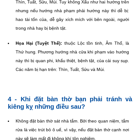
Thìn, Tuất, Sửu, Mùi. Tuy không Xấu như hai hướng trên
nhưng nếu hướng nhà phạm phải hướng này thì dễ bị:
hao tài tốn của, dễ gây xích mích với bên ngoài, người
trong nhà hay bị bệnh tật.
Họa Hại (Tuyệt Thế):
thuộc Lộc tồn tinh, Âm Thổ, là
Thứ hung. Phương hướng nhà cửa khi phạm vào hướng
này thì bị quan phi, khẩu thiệt, bệnh tật, của cải suy sụp.
Các năm bị hạn trên: Thìn, Tuất, Sửu và Mùi.
4 - Khi đặt bàn thờ bạn phải tránh và
kiêng kỵ những điều sau?
Không đặt bàn thờ sát nhà tắm. Bởi theo quan niệm, tắm
rửa là việc trút bỏ ô uế, vì vậy, nếu đặt bàn thờ cạnh nơi
này sẽ làm mất đi không khí tôn nghiêm.