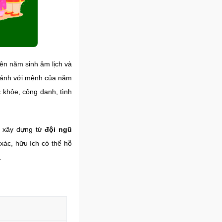
ên năm sinh âm lịch và
i sánh với mệnh của năm
 khỏe, công danh, tình
c xây dựng từ
đội ngũ
 xác, hữu ích có thể hỗ
.