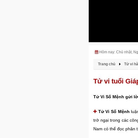
Hôm nay: Chủ nhật, N
Trang chủ
Tử vi h
Tử vi tuổi G
Tử Vi Số Mệnh gửi lờ
Tử Vi Số Mệnh
luậ
trở ngại trong các côn
Nam có thể đọc phân tí