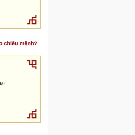
ào chiếu mệnh?
là: