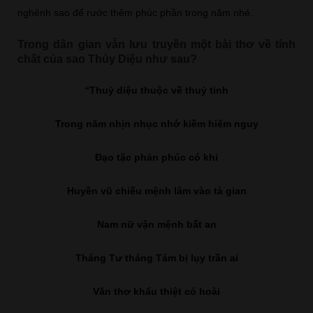
nghênh sao để rước thêm phúc phần trong năm nhé.
Trong dân gian vẫn lưu truyền một bài thơ về tính
chất của sao Thủy Diệu như sau?
“Thuỷ diệu thuộc về thuỷ tinh
Trong năm nhịn nhục nhớ kiềm hiểm nguy
Đạo tặc phản phúc có khi
Huyền vũ chiếu mệnh lâm vào tà gian
Nam nữ vận mệnh bất an
Tháng Tư tháng Tám bị lụy trần ai
Văn thơ khẩu thiệt có hoài