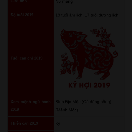
Giới tính
Nữ mạng
Độ tuổi 2019
18 tuổi âm lịch, 17 tuổi dương lịch.
Tuổi can chi 2019
KỶ HỢI 2019
Bình Địa Mộc (Gỗ đồng bằng)
Xem mệnh ngũ hành
2019
(Mệnh Mộc)
Thiên can 2019
Kỷ