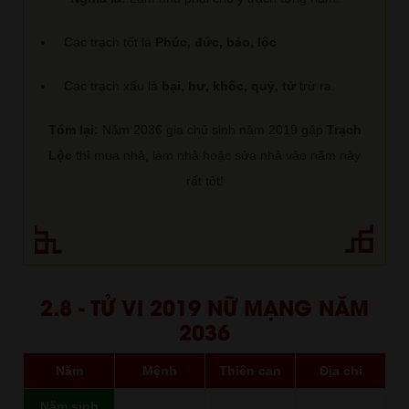
Các trạch tốt là
Phúc, đức, bảo, lộc
Các trạch xấu là
bại, hư, khốc, quỷ, tử
trừ ra.
Tóm lại:
Năm 2036 gia chủ sinh năm 2019 gặp
Trạch
Lộc
thì mua nhà, làm nhà hoặc sửa nhà vào năm này
rất tốt!
2.8 - TỬ VI 2019 NỮ MẠNG NĂM
2036
Năm
Mệnh
Thiên can
Địa chi
Năm sinh