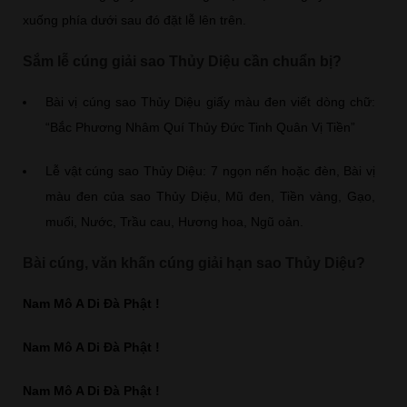
xuống phía dưới sau đó đặt lễ lên trên.
Sắm lễ cúng giải sao Thủy Diệu cần chuẩn bị?
Bài vị cúng sao Thủy Diệu giấy màu đen viết dòng chữ:
“Bắc Phương Nhâm Quí Thủy Đức Tinh Quân Vị Tiền”
Lễ vật cúng sao Thủy Diệu: 7 ngọn nến hoặc đèn, Bài vị
màu đen của sao Thủy Diệu, Mũ đen, Tiền vàng, Gạo,
muối, Nước, Trầu cau, Hương hoa, Ngũ oản.
Bài cúng, văn khấn cúng giải hạn sao Thủy Diệu?
Nam Mô A Di Đà Phật !
Nam Mô A Di Đà Phật !
Nam Mô A Di Đà Phật !