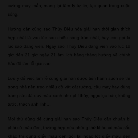
cường may mắn, mang lại tâm lý tự tin, lạc quan trong cuộc
sống.
Hướng dẫn cúng sao Thủy Diệu hóa giải hạn thời gian thích
hợp nhất là vào lúc sao chiếu sáng tròn nhất, hay còn gọi là
lúc sao đăng viên. Ngày sao Thủy Diệu đăng viên vào lúc 19
giờ đến 21 giờ ngày 21 âm lịch hàng tháng hướng về chính
Bắc để làm lễ giải sao.
Lưu ý để việc làm lễ cúng giải hạn được tiến hành suôn sẻ thì
trong nhà nên treo nhiều đồ vật cát tường, cầu may hay dùng
trang sức đá quý màu xanh như phỉ thúy, ngọc lục bảo, khổng
tước, thạch anh linh…
Mọi thứ dùng để cúng giải hạn sao Thủy Diệu cần chuẩn bị
phải có màu đen, trường hợp nếu những thứ khác có màu sắc
khác thì dùng giấy màu đen gói lại hoặc lót giấy màu đen