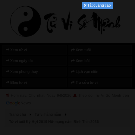
Tắt quảng cáo
Xem tử vi
Xem tuổi
Xem ngày tốt
Xem bói
Xem phong thuỷ
Lịch vạn niên
Blog tử vi
Tra cứu tử vi
Hôm nay: Chủ nhật, Ngày 9/8/2026
Theo dõi Tử Vi Số Mệnh trên
Trang chủ
Tử vi hàng năm
Tử vi tuổi Kỷ Hợi 2019 Nữ mạng năm Bính Thìn 2036