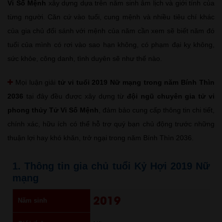
Vi Số Mệnh
xây dựng dựa trên năm sinh âm lịch và giới tính của
từng người. Căn cứ vào tuổi, cung mệnh và nhiều tiêu chí khác
của gia chủ đối sánh với mệnh của năm cần xem sẽ biết năm đó
tuổi của mình có rơi vào sao hạn không, có phạm đại kỵ không,
sức khỏe, công danh, tình duyên sẽ như thế nào.
Mọi luận giải
tử vi tuổi 2019 Nữ mạng trong năm Bính Thìn
2036
tại đây đều được xây dựng từ
đội ngũ chuyên gia tử vi
phong thủy Tử Vi Số Mệnh
, đảm bảo cung cấp thông tin chi tiết,
chính xác, hữu ích có thể hỗ trợ quý bạn chủ động trước những
thuận lợi hay khó khăn, trở ngại trong năm Bính Thìn 2036.
1. Thông tin gia chủ tuổi Kỷ Hợi 2019 Nữ
mạng
2019
Năm sinh