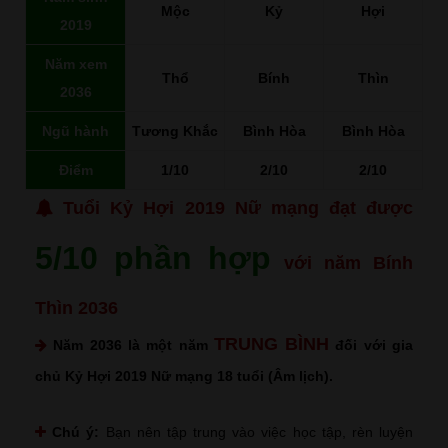
Mộc
Kỷ
Hợi
2019
Năm xem
Thổ
Bính
Thìn
2036
Ngũ hành
Tương Khắc
Bình Hòa
Bình Hòa
Điểm
1/10
2/10
2/10
Tuổi Kỷ Hợi 2019 Nữ mạng đạt được
5/10 phần hợp
với năm Bính
Thìn 2036
TRUNG BÌNH
Năm 2036 là một năm
đối với gia
chủ Kỷ Hợi 2019 Nữ mạng 18 tuổi (Âm lịch).
Chú ý:
Bạn nên tập trung vào việc học tập, rèn luyện