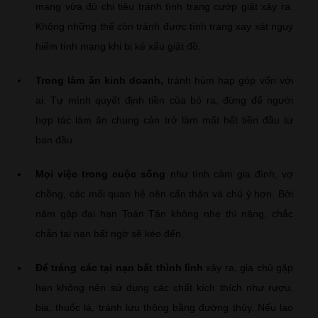
mang vừa đủ chi tiêu tránh tình trạng cướp giật xảy ra.
Không những thế còn tránh được tình trạng xay xát nguy
hiểm tính mạng khi bị kẻ xấu giật đồ.
Trong làm ăn kinh doanh,
tránh hùm hạp góp vốn với
ai. Tự mình quyết định tiền của bỏ ra, đừng để người
hợp tác làm ăn chung cản trở làm mất hết tiền đầu tư
ban đầu.
Mọi việc trong cuộc sống
như tình cảm gia đình, vợ
chồng, các mối quan hệ nên cẩn thận và chú ý hơn. Bởi
năm gặp đại hạn Toán Tận không nhẹ thì nặng, chắc
chắn tai nạn bất ngờ sẽ kéo đến.
Để tráng các tại nạn bất thình lình
xảy ra, gia chủ gặp
hạn không nên sử dụng các chất kích thích như rượu,
bia, thuốc lá, tránh lưu thông bằng đường thủy. Nếu lao