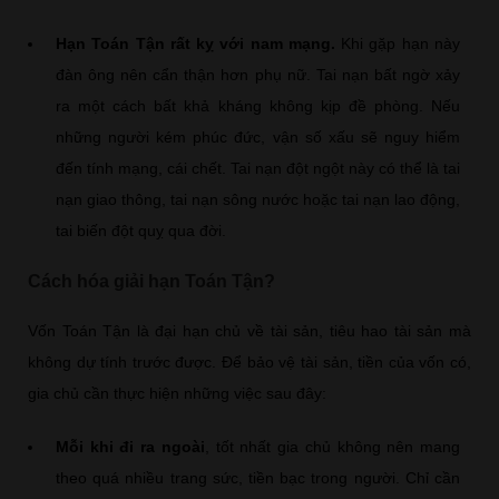
Hạn Toán Tận rất kỵ với nam mạng.
Khi gặp hạn này
đàn ông nên cẩn thận hơn phụ nữ. Tai nạn bất ngờ xảy
ra một cách bất khả kháng không kịp đề phòng. Nếu
những người kém phúc đức, vận số xấu sẽ nguy hiểm
đến tính mạng, cái chết. Tai nạn đột ngột này có thể là tai
nạn giao thông, tai nạn sông nước hoặc tai nạn lao động,
tai biến đột quỵ qua đời.
Cách hóa giải hạn Toán Tận?
Vốn Toán Tận là đại hạn chủ về tài sản, tiêu hao tài sản mà
không dự tính trước được. Để bảo vệ tài sản, tiền của vốn có,
gia chủ cần thực hiện những việc sau đây:
Mỗi khi đi ra ngoài
, tốt nhất gia chủ không nên mang
theo quá nhiều trang sức, tiền bạc trong người. Chỉ cần