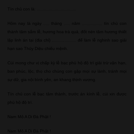
Tín chủ con là: .................................
Hôm nay là ngày ..... tháng ..... năm ................. tín chủ con
thành tâm sắm lễ, hương hoa trà quả, đốt nén tâm hương thiết
lập linh án tại (địa chỉ) …………..…. để làm lễ nghinh sao giải
hạn sao Thủy Diệu chiếu mệnh.
Cúi mong chư vị chấp kỳ lễ bạc phù hộ độ trì giải trừ vận hạn,
ban phúc, lộc, thọ cho chúng con gặp mọi sự lành, tránh mọi
sự dữ, gia nội bình yên, an khang thịnh vượng.
Tín chủ con lễ bạc tâm thành, trước án kính lễ, cúi xin được
phù hộ độ trì.
Nam Mô A Di Đà Phật !
Nam Mô A Di Đà Phật !