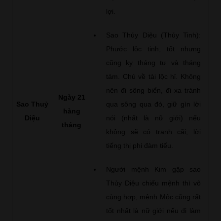
lợi.
Sao Thủy Diệu (Thủy Tinh):
Phước lộc tinh, tốt nhưng
cũng kỵ tháng tư và tháng
tám. Chủ về tài lộc hỉ. Không
nên đi sông biển, đi xa tránh
Ngày 21
Sao Thuỷ
qua sông qua đò, giữ gìn lời
hàng
Diệu
nói (nhất là nữ giới) nếu
tháng
không sẽ có tranh cãi, lời
tiếng thị phi đàm tiếu.
Người mệnh Kim gặp sao
Thủy Diệu chiếu mệnh thì vô
cùng hợp, mệnh Mộc cũng rất
tốt nhất là nữ giới nếu đi làm