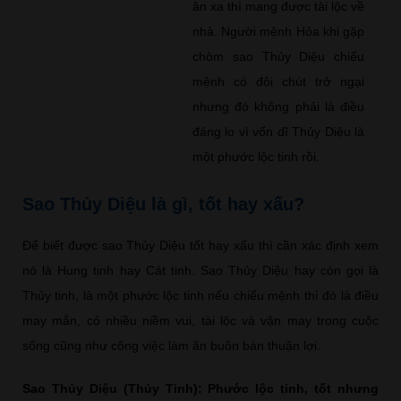
ăn xa thì mang được tài lộc về
nhà. Người mệnh Hỏa khi gặp
chòm sao Thủy Diệu chiếu
mệnh có đôi chút trở ngại
nhưng đó không phải là điều
đáng lo vì vốn dĩ Thủy Diệu là
một phước lộc tinh rồi.
Sao Thủy Diệu là gì, tốt hay xấu?
Để biết được sao Thủy Diệu tốt hay xấu thì cần xác định xem
nó là Hung tinh hay Cát tinh. Sao Thủy Diệu hay còn gọi là
Thủy tinh, là một phước lộc tinh nếu chiếu mệnh thì đó là điều
may mắn, có nhiều niềm vui, tài lộc và vận may trong cuộc
sống cũng như công việc làm ăn buôn bán thuận lợi.
Sao Thủy Diệu (Thủy Tinh): Phước lộc tinh, tốt nhưng