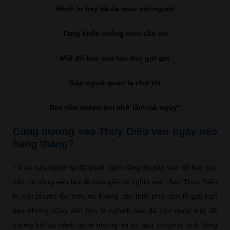
Hành lo bày kế đa mưu với người
Tang khốc chẳng khỏi sầu ưu
Mất đồ hao của lao đao giữ gìn
Gặp ngườ quen lạ chớ tin
Bạc tiền mượn hỏi chớ lầm mà nguy"
Cúng dương sao Thủy Diệu vào ngày nào
hàng tháng?
Từ xa xưa người ta đã quan niệm rằng dù gặp sao tốt hay sao
xấu thì cũng nên làm lễ hóa giải và nghin sao. Sao Thủy Diệu
là một phước lộc tinh, dù không cần thiết phải làm lễ giải hạn
sao nhưng cũng nên làm lễ nghinh sao để vận dụng triệt để
vượng khí và tránh được những rủi ro, hao tốn phát sinh, tăng