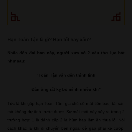
Hạn Toán Tận là gì? Hạn tốt hay xấu?
Nhắc đến đại hạn này, người xưa có 2 câu thơ lục bát
như sau:
“Toán Tận vận đến thình lình
Đàn ông rất kỵ bỏ mình nhiều khi”
Tức là khi gặp hạn Toán Tận, gia chủ sẽ mất tiền bạc, tài sản
mà không dự tính trước được. Sự mất mát này xảy ra trong 2
trường hợp: 1 là đánh cắp 2 là hùm hạp làm ăn thua lỗ. Nói
cách khác là khi di chuyển bên ngoài dễ gặp phải kẻ cướp,