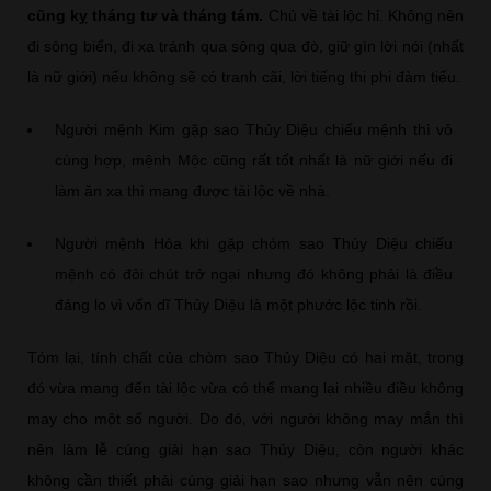
cũng kỵ tháng tư và tháng tám.
Chủ về tài lộc hỉ. Không nên
đi sông biển, đi xa tránh qua sông qua đò, giữ gìn lời nói (nhất
là nữ giới) nếu không sẽ có tranh cãi, lời tiếng thị phi đàm tiếu.
Người mệnh Kim gặp sao Thủy Diệu chiếu mệnh thì vô
cùng hợp, mệnh Mộc cũng rất tốt nhất là nữ giới nếu đi
làm ăn xa thì mang được tài lộc về nhà.
Người mệnh Hỏa khi gặp chòm sao Thủy Diệu chiếu
mệnh có đôi chút trở ngại nhưng đó không phải là điều
đáng lo vì vốn dĩ Thủy Diệu là một phước lộc tinh rồi.
Tóm lại, tính chất của chòm sao Thủy Diệu có hai mặt, trong
đó vừa mang đến tài lộc vừa có thể mang lại nhiều điều không
may cho một số người. Do đó, với người không may mắn thì
nên làm lễ cúng giải hạn sao Thủy Diệu, còn người khác
không cần thiết phải cúng giải hạn sao nhưng vẫn nên cúng