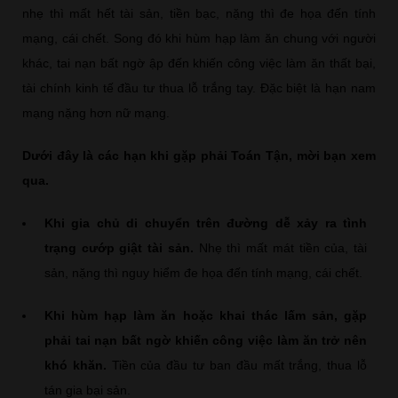
nhẹ thì mất hết tài sản, tiền bạc, nặng thì đe họa đến tính
mạng, cái chết. Song đó khi hùm hạp làm ăn chung với người
khác, tai nạn bất ngờ ập đến khiến công việc làm ăn thất bại,
tài chính kinh tế đầu tư thua lỗ trắng tay. Đặc biệt là hạn nam
mạng nặng hơn nữ mạng.
Dưới đây là các hạn khi gặp phải Toán Tận, mời bạn xem
qua.
Khi gia chủ di chuyển trên đường dễ xảy ra tình
trạng cướp giật tài sản.
Nhẹ thì mất mát tiền của, tài
sản, nặng thì nguy hiểm đe họa đến tính mạng, cái chết.
Khi hùm hạp làm ăn hoặc khai thác lấm sản, gặp
phải tai nạn bất ngờ khiến công việc làm ăn trở nên
khó khăn.
Tiền của đầu tư ban đầu mất trắng, thua lỗ
tán gia bại sản.