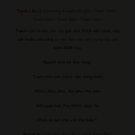
Trạch Lộc
là một trong 4 trạch tốt gồm (Trạch Phúc -
Trạch Đức - Trạch Bảo - Trạch Lộc).
Trạch Lộc là tốt
, bởi vậy
gia chủ 2019 nên mua, xây
cất hoặc sửa nhà
và nên làm các việc trọng đại vào
năm 2036
này.
Người xưa có thơ rằng:
"Làm nhà cửu trạch vận từng niên
Phúc, đức, bảo, lộc phú thọ yên
Nếu gặp bại, hư, khốc, quỷ, tử
Chắc là sát chủ với thê hiền”.
Nghĩa là:
Làm nhà phải chú ý trạch từng năm.