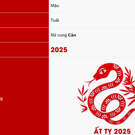
Mậu
Tuất
Nữ cung
Càn
2025
25
ẤT TỴ 2025