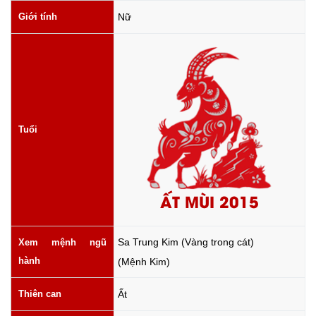
Giới tính
Nữ
Tuổi
ẤT MÙI 2015
Sa Trung Kim (Vàng trong cát)
Xem mệnh ngũ
hành
(Mệnh Kim)
Thiên can
Ất