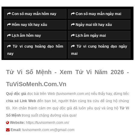
Con số may mắn hôm nay
Con số may mắn ngày mai
Hôm nay tốt hay xấu
Ngày mai tốt hay xấu
Lịch âm hôm nay
Lịch âm ngày mai
Tử vi cung hoàng đạo hôm
Tử vi cung hoàng đạo ngày
nay
mai
Tử Vi Số Mệnh - Xem Tử Vi Năm 2026 -
TuViSoMenh.Com.Vn
Quý độc giả
đọc bài trên Web (tuvisomenh.com.vn) nếu thấy hay, đừng tiếc
chia sẻ Link Web
đến bạn bè, người thân cùng tra cứu để ủng hộ chúng
tôi. Xin chân thành cảm ơn quý độc giả đã luôn yêu quý và ủng hộ
Tử Vi
Số Mệnh
trong suốt chặng đường vừa qua!
Website:
https://tuvisomenh.com.vn/
Email:
tuvisomenh.com.vn@gmail.com