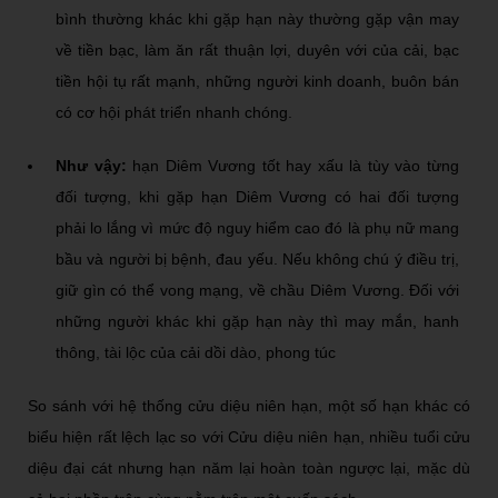
bình thường khác khi gặp hạn này thường gặp vận may
về tiền bạc, làm ăn rất thuận lợi, duyên với của cải, bạc
tiền hội tụ rất mạnh, những người kinh doanh, buôn bán
có cơ hội phát triển nhanh chóng.
Như vậy:
hạn Diêm Vương tốt hay xấu là tùy vào từng
đối tượng, khi gặp hạn Diêm Vương có hai đối tượng
phải lo lắng vì mức độ nguy hiểm cao đó là phụ nữ mang
bầu và người bị bệnh, đau yếu. Nếu không chú ý điều trị,
giữ gìn có thể vong mạng, về chầu Diêm Vương. Đối với
những người khác khi gặp hạn này thì may mắn, hanh
thông, tài lộc của cải dồi dào, phong túc
So sánh với hệ thống cửu diệu niên hạn, một số hạn khác có
biểu hiện rất lệch lạc so với Cửu diệu niên hạn, nhiều tuổi cửu
diệu đại cát nhưng hạn năm lại hoàn toàn ngược lại, mặc dù