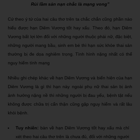
Rủi lầm sản nạn chắc là mạng vong”
Cứ theo ý tứ của hai câu thơ trên ta chắc chắn cũng phần nào
hiểu được hạn Diêm Vương tốt hay xấu. Theo đó, hạn Diêm
Vương bất lợi lớn đối với những người thuộc phái nữ, đặc biệt,
những người mang bầu, sinh em bé thì hạn sức khỏe thai sản
thường bị đe dọa nghiêm trọng. Tình hình nặng nhất có thể
nguy hiểm tính mạng
Nhiều ghi chép khác về hạn Diêm Vương và biển hiện của hạn
Diêm Vương là gì thì hạn này ngoài phụ nữ thai sản bị ảnh
ảnh hưởng nặng nề thì những người bị đau yếu, bệnh tật nếu
không được chữa trị cẩn thận cũng gặp nguy hiểm và rất lâu
khỏi bệnh.
Tuy nhiên:
bàn về hạn Diêm Vương tốt hay xấu mà chỉ
xét theo hai câu thơ trên là chưa đủ, đối với những người