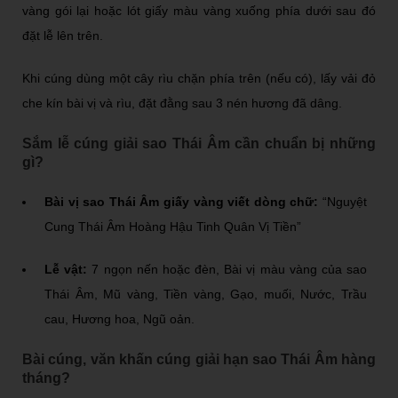
vàng gói lại hoặc lót giấy màu vàng xuống phía dưới sau đó
đặt lễ lên trên.
Khi cúng dùng một cây rìu chặn phía trên (nếu có), lấy vải đỏ
che kín bài vị và rìu, đặt đằng sau 3 nén hương đã dâng.
Sắm lễ cúng giải sao Thái Âm cần chuẩn bị những
gì?
Bài vị sao Thái Âm giấy vàng viết dòng chữ:
“Nguyệt
Cung Thái Âm Hoàng Hậu Tinh Quân Vị Tiền”
Lễ vật:
7 ngọn nến hoặc đèn, Bài vị màu vàng của sao
Thái Âm, Mũ vàng, Tiền vàng, Gạo, muối, Nước, Trầu
cau, Hương hoa, Ngũ oản.
Bài cúng, văn khấn cúng giải hạn sao Thái Âm hàng
tháng?