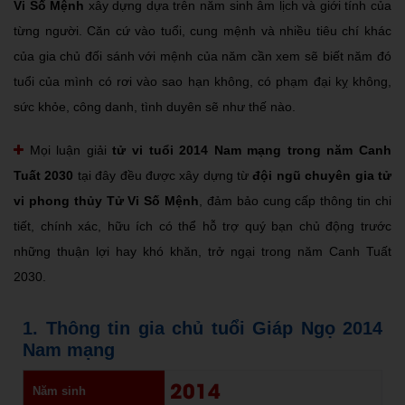
Vi Số Mệnh
xây dựng dựa trên năm sinh âm lịch và giới tính của
từng người. Căn cứ vào tuổi, cung mệnh và nhiều tiêu chí khác
của gia chủ đối sánh với mệnh của năm cần xem sẽ biết năm đó
tuổi của mình có rơi vào sao hạn không, có phạm đại kỵ không,
sức khỏe, công danh, tình duyên sẽ như thế nào.
Mọi luận giải
tử vi tuổi 2014 Nam mạng trong năm Canh
Tuất 2030
tại đây đều được xây dựng từ
đội ngũ chuyên gia tử
vi phong thủy Tử Vi Số Mệnh
, đảm bảo cung cấp thông tin chi
tiết, chính xác, hữu ích có thể hỗ trợ quý bạn chủ động trước
những thuận lợi hay khó khăn, trở ngại trong năm Canh Tuất
2030.
1. Thông tin gia chủ tuổi Giáp Ngọ 2014
Nam mạng
2014
Năm sinh