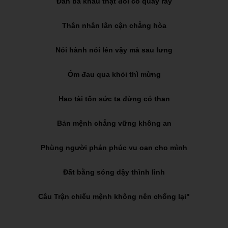
Đàn bà khẩu thật đôi co quấy rầy
Thân nhân lân cận chẳng hòa
Nói hành nói lén vậy mà sau lưng
Ốm đau qua khỏi thì mừng
Hao tài tốn sức ta đừng có than
Bản mệnh chẳng vững không an
Phùng người phán phúc vu oan cho mình
Đất bằng sóng dậy thình lình
Câu Trận chiếu mệnh không nên chống lại"