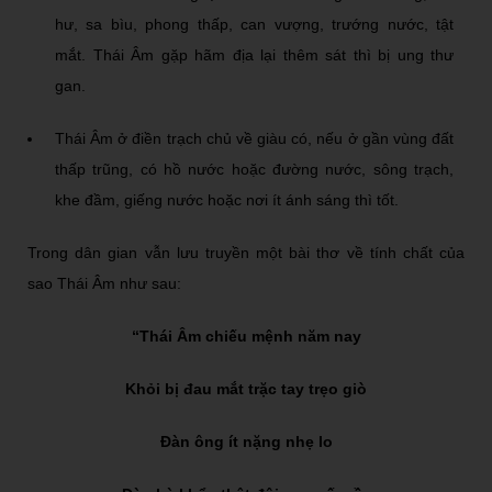
hư, sa bìu, phong thấp, can vượng, trướng nước, tật
mắt. Thái Âm gặp hãm địa lại thêm sát thì bị ung thư
gan.
Thái Âm ở điền trạch chủ về giàu có, nếu ở gần vùng đất
thấp trũng, có hồ nước hoặc đường nước, sông trạch,
khe đầm, giếng nước hoặc nơi ít ánh sáng thì tốt.
Trong dân gian vẫn lưu truyền một bài thơ về tính chất của
sao Thái Âm như sau:
“Thái Âm chiếu mệnh năm nay
Khỏi bị đau mắt trặc tay trẹo giò
Đàn ông ít nặng nhẹ lo