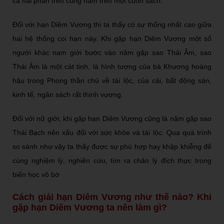
cả hai phần trên cùng nằm trên một cuốn sách.
Đối với hạn Diêm Vương thì ta thấy có sự thống nhất cao giữa
hai hệ thống coi hạn này. Khi gặp hạn Diêm Vương một số
người khác nam giới bước vào năm gặp sao Thái Âm, sao
Thái Âm là một cát tinh, là hình tượng của bà Khương hoàng
hậu trong Phong thần chủ về tài lộc, của cải, bất động sản,
kinh tế, ngân sách rất thịnh vượng.
Đối với nữ giới, khi gặp hạn Diêm Vương cũng là năm gặp sao
Thái Bạch nên xấu đối với sức khỏe và tài lộc. Qua quá trình
so sánh như vậy ta thấy được sự phù hợp hay khập khiễng để
cùng nghiệm lý, nghiên cứu, tìm ra chân lý đích thực trong
biển học vô bờ
Cách giải hạn Diêm Vương như thế nào? Khi
gặp hạn Diêm Vương ta nên làm gì?