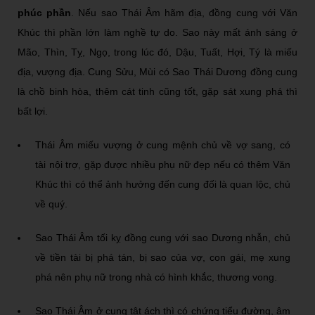
phúc phần
. Nếu sao Thái Âm hãm địa, đồng cung với Văn
Khúc thì phần lớn làm nghề tự do. Sao này mất ánh sáng ở
Mão, Thìn, Tỵ, Ngọ, trong lúc đó, Dậu, Tuất, Hợi, Tý là miếu
địa, vượng địa. Cung Sửu, Mùi có Sao Thái Dương đồng cung
là chồ binh hòa, thêm cát tinh cũng tốt, gặp sát xung phá thì
bất lợi.
Thái Âm miếu vượng ở cung mệnh chủ về vợ sang, có
tài nội trợ, gặp được nhiều phụ nữ đẹp nếu có thêm Văn
Khúc thì có thể ảnh hưởng đến cung đối là quan lộc, chủ
về quý.
Sao Thái Âm tối kỵ đồng cung với sao Dương nhẫn, chủ
về tiền tài bị phá tán, bị sao của vợ, con gái, mẹ xung
phá nên phụ nữ trong nhà có hình khắc, thương vong.
Sao Thái Âm ở cung tật ách thì có chứng tiểu đường, âm