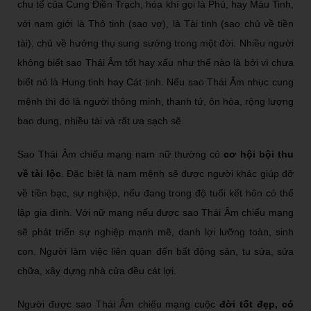
chu tể của Cung Điền Trạch, hóa khí gọi là Phú, hay Máu Tinh,
với nam giới là Thô tinh (sao vợ), là Tài tinh (sao chủ về tiền
tài), chủ về hưởng thụ sung sướng trong một đời. Nhiều người
không biết sao Thái Âm tốt hay xấu như thế nào là bởi vì chưa
biết nó là Hung tinh hay Cát tinh. Nếu sao Thái Âm nhục cung
mệnh thì đó là người thông minh, thanh tứ, ôn hòa, rộng lượng
bao dung, nhiều tài và rất ưa sạch sẽ.
Sao Thái Âm chiếu mạng nam nữ thường có
cơ hội bội thu
về tài lộc
. Đặc biệt là nam mệnh sẽ được người khác giúp đỡ
về tiền bạc, sự nghiệp, nếu đang trong độ tuổi kết hôn có thể
lập gia đình. Với nữ mạng nếu được sao Thái Âm chiếu mạng
sẽ phát triển sự nghiệp mạnh mẽ, danh lợi lưỡng toàn, sinh
con. Người làm việc liên quan đến bất động sản, tu sửa, sửa
chữa, xây dựng nhà cửa đều cát lợi.
Người được sao Thái Âm chiếu mạng cuộc
đời tốt đẹp, có