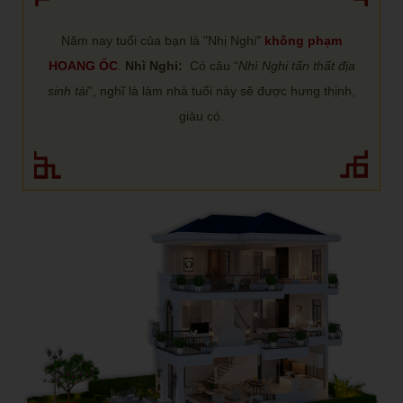
Năm nay tuổi của bạn là "Nhị Nghi"
không phạm
HOANG ỐC
.
Nhì Nghi:
Có câu “
Nhì Nghi tấn thất địa
sinh tài
”, nghĩ là làm nhà tuổi này sẽ được hưng thịnh,
giàu có.