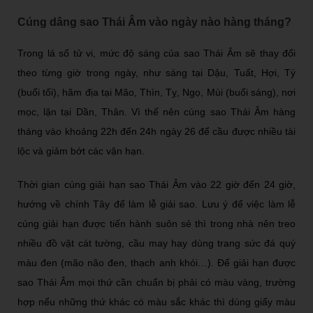
Cúng dâng sao Thái Âm vào ngày nào hàng tháng?
Trong lá số tử vi, mức độ sáng của sao Thái Âm sẽ thay đổi
theo từng giờ trong ngày, như sáng tại Dậu, Tuất, Hợi, Tý
(buổi tối), hãm địa tại Mão, Thìn, Tỵ, Ngọ, Mùi (buổi sáng), nơi
mọc, lặn tại Dần, Thân. Vì thế nên cúng sao Thái Âm hàng
tháng vào khoảng 22h đến 24h ngày 26 để cầu được nhiều tài
lộc và giảm bớt các vận hạn.
Thời gian cúng giải hạn sao Thái Âm vào 22 giờ đến 24 giờ,
hướng về chính Tây để làm lễ giải sao. Lưu ý để việc làm lễ
cúng giải hạn được tiến hành suôn sẻ thì trong nhà nên treo
nhiều đồ vật cát tường, cầu may hay dùng trang sức đá quý
màu đen (mão não đen, thạch anh khói…). Để giải hạn được
sao Thái Âm mọi thứ cần chuẩn bị phải có màu vàng, trường
hợp nếu những thứ khác có màu sắc khác thì dùng giấy màu