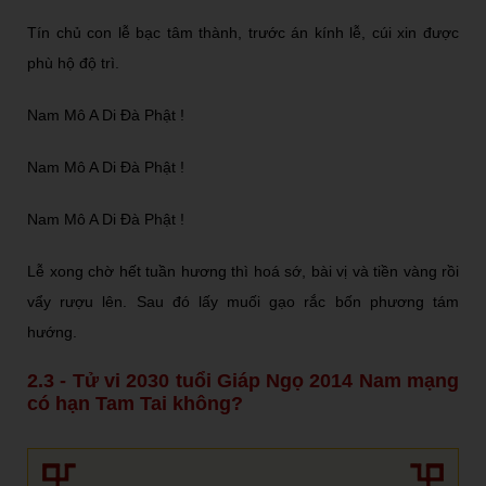
Tín chủ con lễ bạc tâm thành, trước án kính lễ, cúi xin được
phù hộ độ trì.
Nam Mô A Di Đà Phật !
Nam Mô A Di Đà Phật !
Nam Mô A Di Đà Phật !
Lễ xong chờ hết tuần hương thì hoá sớ, bài vị và tiền vàng rồi
vẩy rượu lên. Sau đó lấy muối gạo rắc bốn phương tám
hướng.
2.3 - Tử vi 2030 tuổi Giáp Ngọ 2014 Nam mạng
có hạn Tam Tai không?