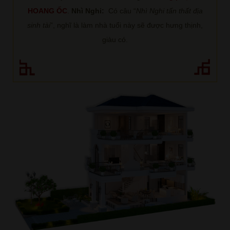
HOANG ỐC
.
Nhì Nghi:
Có câu “
Nhì Nghi tấn thất địa
sinh tài
”, nghĩ là làm nhà tuổi này sẽ được hưng thịnh,
giàu có.