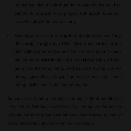
về tiền bạc, làm ăn rất thuận lợi, duyên với của cải, bạc
tiền hội tụ rất mạnh, những người kinh doanh, buôn bán
có cơ hội phát triển nhanh chóng.
Như vậy:
hạn Diêm Vương tốt hay xấu là tùy vào từng
đối tượng, khi gặp hạn Diêm Vương có hai đối tượng
phải lo lắng vì mức độ nguy hiểm cao đó là phụ nữ mang
bầu và người bị bệnh, đau yếu. Nếu không chú ý điều trị,
giữ gìn có thể vong mạng, về chầu Diêm Vương. Đối với
những người khác khi gặp hạn này thì may mắn, hanh
thông, tài lộc của cải dồi dào, phong túc
So sánh với hệ thống cửu diệu niên hạn, một số hạn khác có
biểu hiện rất lệch lạc so với Cửu diệu niên hạn, nhiều tuổi cửu
diệu đại cát nhưng hạn năm lại hoàn toàn ngược lại, mặc dù
cả hai phần trên cùng nằm trên một cuốn sách.