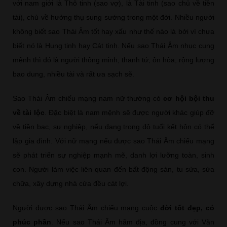
với nam giới là Thô tinh (sao vợ), là Tài tinh (sao chủ về tiền
tài), chủ về hưởng thụ sung sướng trong một đời. Nhiều người
không biết sao Thái Âm tốt hay xấu như thế nào là bởi vì chưa
biết nó là Hung tinh hay Cát tinh. Nếu sao Thái Âm nhục cung
mệnh thì đó là người thông minh, thanh tứ, ôn hòa, rộng lượng
bao dung, nhiều tài và rất ưa sạch sẽ.
Sao Thái Âm chiếu mạng nam nữ thường có
cơ hội bội thu
về tài lộc
. Đặc biệt là nam mệnh sẽ được người khác giúp đỡ
về tiền bạc, sự nghiệp, nếu đang trong độ tuổi kết hôn có thể
lập gia đình. Với nữ mạng nếu được sao Thái Âm chiếu mạng
sẽ phát triển sự nghiệp mạnh mẽ, danh lợi lưỡng toàn, sinh
con. Người làm việc liên quan đến bất động sản, tu sửa, sửa
chữa, xây dựng nhà cửa đều cát lợi.
Người được sao Thái Âm chiếu mạng cuộc
đời tốt đẹp, có
phúc phần
. Nếu sao Thái Âm hãm địa, đồng cung với Văn