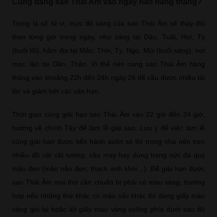
Cúng dâng sao Thái Âm vào ngày nào hàng tháng?
Trong lá số tử vi, mức độ sáng của sao Thái Âm sẽ thay đổi
theo từng giờ trong ngày, như sáng tại Dậu, Tuất, Hợi, Tý
(buổi tối), hãm địa tại Mão, Thìn, Tỵ, Ngọ, Mùi (buổi sáng), nơi
mọc, lặn tại Dần, Thân. Vì thế nên cúng sao Thái Âm hàng
tháng vào khoảng 22h đến 24h ngày 26 để cầu được nhiều tài
lộc và giảm bớt các vận hạn.
Thời gian cúng giải hạn sao Thái Âm vào 22 giờ đến 24 giờ,
hướng về chính Tây để làm lễ giải sao. Lưu ý để việc làm lễ
cúng giải hạn được tiến hành suôn sẻ thì trong nhà nên treo
nhiều đồ vật cát tường, cầu may hay dùng trang sức đá quý
màu đen (mão não đen, thạch anh khói…). Để giải hạn được
sao Thái Âm mọi thứ cần chuẩn bị phải có màu vàng, trường
hợp nếu những thứ khác có màu sắc khác thì dùng giấy màu
vàng gói lại hoặc lót giấy màu vàng xuống phía dưới sau đó