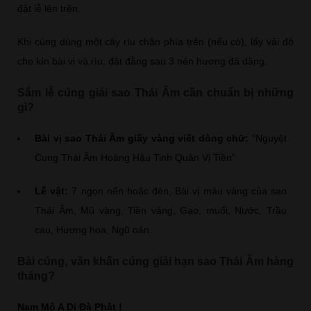
đặt lễ lên trên.
Khi cúng dùng một cây rìu chặn phía trên (nếu có), lấy vải đỏ
che kín bài vị và rìu, đặt đằng sau 3 nén hương đã dâng.
Sắm lễ cúng giải sao Thái Âm cần chuẩn bị những
gì?
Bài vị sao Thái Âm giấy vàng viết dòng chữ:
“Nguyệt
Cung Thái Âm Hoàng Hậu Tinh Quân Vị Tiền”
Lễ vật:
7 ngọn nến hoặc đèn, Bài vị màu vàng của sao
Thái Âm, Mũ vàng, Tiền vàng, Gạo, muối, Nước, Trầu
cau, Hương hoa, Ngũ oản.
Bài cúng, văn khấn cúng giải hạn sao Thái Âm hàng
tháng?
Nam Mô A Di Đà Phật !