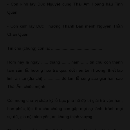
- Con kính lạy Đức Nguyệt cung Thái Âm Hoàng hậu Tinh
Quân.
- Con kính lạy Đức Thượng Thanh Bản mệnh Nguyên Thần
Chân Quân.
Tín chủ (chúng) con là: ............................................
Hôm nay là ngày ...... tháng ....... năm ...... tín chủ con thành
tâm sắm lễ, hương hoa trà quả, đốt nén tâm hương, thiết lập
linh án tại (địa chỉ) .............. để làm lễ cúng sao giải hạn sao
Thái Âm chiếu mệnh.
Cúi mong chư vị chấp kỳ lễ bạc phù hộ độ trì giải trừ vận hạn,
ban phúc, lộc, thọ cho chúng con gặp mọi sự lành, tránh mọi
sự dữ, gia nội bình yên, an khang thịnh vượng.