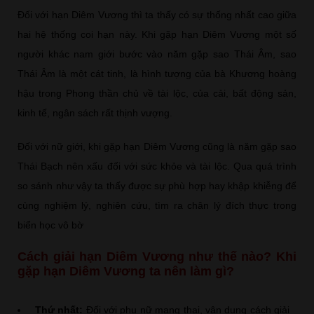
Đối với hạn Diêm Vương thì ta thấy có sự thống nhất cao giữa
hai hệ thống coi hạn này. Khi gặp hạn Diêm Vương một số
người khác nam giới bước vào năm gặp sao Thái Âm, sao
Thái Âm là một cát tinh, là hình tượng của bà Khương hoàng
hậu trong Phong thần chủ về tài lộc, của cải, bất động sản,
kinh tế, ngân sách rất thịnh vượng.
Đối với nữ giới, khi gặp hạn Diêm Vương cũng là năm gặp sao
Thái Bạch nên xấu đối với sức khỏe và tài lộc. Qua quá trình
so sánh như vậy ta thấy được sự phù hợp hay khập khiễng để
cùng nghiệm lý, nghiên cứu, tìm ra chân lý đích thực trong
biển học vô bờ
Cách giải hạn Diêm Vương như thế nào? Khi
gặp hạn Diêm Vương ta nên làm gì?
Thứ nhất:
Đối với phụ nữ mang thai, vận dụng cách giải