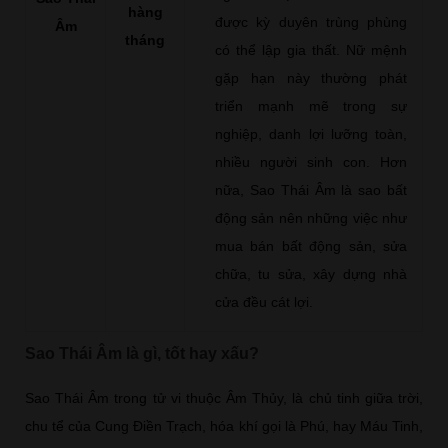
hàng
được kỳ duyên trùng phùng
Âm
tháng
có thể lập gia thất. Nữ mệnh
gặp hạn này thường phát
triển mạnh mẽ trong sự
nghiệp, danh lợi lưỡng toàn,
nhiều người sinh con. Hơn
nữa, Sao Thái Âm là sao bất
động sản nên những việc như
mua bán bất động sản, sửa
chữa, tu sửa, xây dựng nhà
cửa đều cát lợi.
Sao Thái Âm là gì, tốt hay xấu?
Sao Thái Âm trong tử vi thuộc Âm Thủy, là chủ tinh giữa trời,
chu tể của Cung Điền Trạch, hóa khí gọi là Phú, hay Máu Tinh,