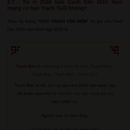
2.7 - Tử vi 2026 tuổi Canh Dần 2010 Nam
mạng có hạn Trạch Tuổi không?
Theo hệ thống
"CỬU TRẠCH VẬN NIÊN"
thì gia chủ Canh
Dần 2010 năm Bính Ngọ 2026 là:
Trạch Bảo
là một trong 4 trạch tốt gồm (Trạch Phúc -
Trạch Đức - Trạch Bảo - Trạch Lộc).
Trạch Bảo là tốt
, bởi vậy
gia chủ 2010 nên mua, xây
cất hoặc sửa nhà
và nên làm các việc trọng đại vào
năm 2026
này.
Người xưa có thơ rằng:
"Làm nhà cửu trạch vận từng niên