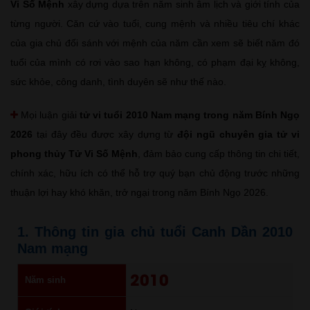
Vi Số Mệnh
xây dựng dựa trên năm sinh âm lịch và giới tính của
từng người. Căn cứ vào tuổi, cung mệnh và nhiều tiêu chí khác
của gia chủ đối sánh với mệnh của năm cần xem sẽ biết năm đó
tuổi của mình có rơi vào sao hạn không, có phạm đại kỵ không,
sức khỏe, công danh, tình duyên sẽ như thế nào.
Mọi luận giải
tử vi tuổi 2010 Nam mạng trong năm Bính Ngọ
2026
tại đây đều được xây dựng từ
đội ngũ chuyên gia tử vi
phong thủy Tử Vi Số Mệnh
, đảm bảo cung cấp thông tin chi tiết,
chính xác, hữu ích có thể hỗ trợ quý bạn chủ động trước những
thuận lợi hay khó khăn, trở ngại trong năm Bính Ngọ 2026.
1. Thông tin gia chủ tuổi Canh Dần 2010
Nam mạng
2010
Năm sinh