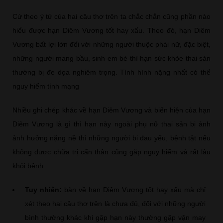
Cứ theo ý tứ của hai câu thơ trên ta chắc chắn cũng phần nào
hiểu được hạn Diêm Vương tốt hay xấu. Theo đó, hạn Diêm
Vương bất lợi lớn đối với những người thuộc phái nữ, đặc biệt,
những người mang bầu, sinh em bé thì hạn sức khỏe thai sản
thường bị đe dọa nghiêm trọng. Tình hình nặng nhất có thể
nguy hiểm tính mạng
Nhiều ghi chép khác về hạn Diêm Vương và biển hiện của hạn
Diêm Vương là gì thì hạn này ngoài phụ nữ thai sản bị ảnh
ảnh hưởng nặng nề thì những người bị đau yếu, bệnh tật nếu
không được chữa trị cẩn thận cũng gặp nguy hiểm và rất lâu
khỏi bệnh.
Tuy nhiên:
bàn về hạn Diêm Vương tốt hay xấu mà chỉ
xét theo hai câu thơ trên là chưa đủ, đối với những người
bình thường khác khi gặp hạn này thường gặp vận may