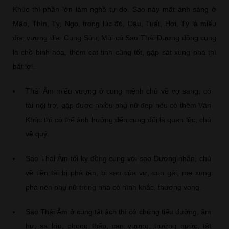
Khúc thì phần lớn làm nghề tự do. Sao này mất ánh sáng ở
Mão, Thìn, Tỵ, Ngọ, trong lúc đó, Dậu, Tuất, Hợi, Tý là miếu
địa, vượng địa. Cung Sửu, Mùi có Sao Thái Dương đồng cung
là chồ binh hòa, thêm cát tinh cũng tốt, gặp sát xung phá thì
bất lợi.
Thái Âm miếu vượng ở cung mệnh chủ về vợ sang, có
tài nội trợ, gặp được nhiều phụ nữ đẹp nếu có thêm Văn
Khúc thì có thể ảnh hưởng đến cung đối là quan lộc, chủ
về quý.
Sao Thái Âm tối kỵ đồng cung với sao Dương nhẫn, chủ
về tiền tài bị phá tán, bị sao của vợ, con gái, mẹ xung
phá nên phụ nữ trong nhà có hình khắc, thương vong.
Sao Thái Âm ở cung tật ách thì có chứng tiểu đường, âm
hư, sa bìu, phong thấp, can vượng, trướng nước, tật