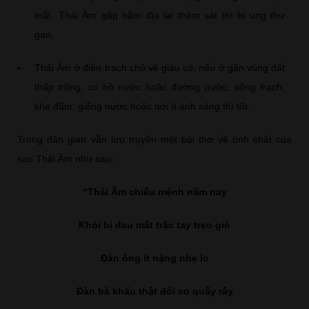
mắt. Thái Âm gặp hãm địa lại thêm sát thì bị ung thư
gan.
Thái Âm ở điền trạch chủ về giàu có, nếu ở gần vùng đất
thấp trũng, có hồ nước hoặc đường nước, sông trạch,
khe đầm, giếng nước hoặc nơi ít ánh sáng thì tốt.
Trong dân gian vẫn lưu truyền một bài thơ về tính chất của
sao Thái Âm như sau:
“Thái Âm chiếu mệnh năm nay
Khỏi bị đau mắt trặc tay trẹo giò
Đàn ông ít nặng nhẹ lo
Đàn bà khẩu thật đôi co quấy rầy