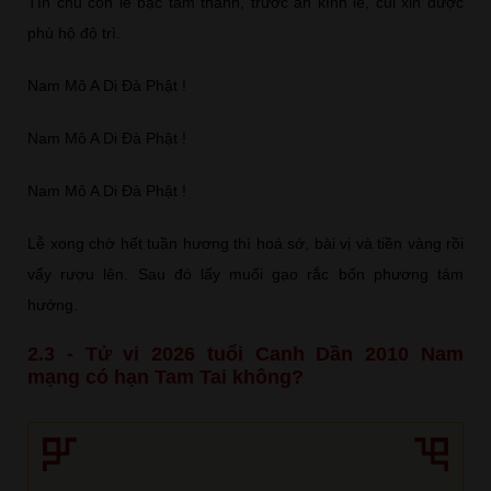
Tín chủ con lễ bạc tâm thành, trước án kính lễ, cúi xin được
phù hộ độ trì.
Nam Mô A Di Đà Phật !
Nam Mô A Di Đà Phật !
Nam Mô A Di Đà Phật !
Lễ xong chờ hết tuần hương thì hoá sớ, bài vị và tiền vàng rồi
vẩy rượu lên. Sau đó lấy muối gạo rắc bốn phương tám
hướng.
2.3 - Tử vi 2026 tuổi Canh Dần 2010 Nam
mạng có hạn Tam Tai không?