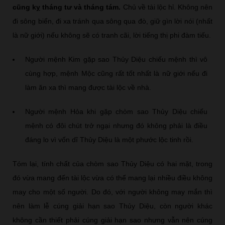
cũng kỵ tháng tư và tháng tám.
Chủ về tài lộc hỉ. Không nên
đi sông biển, đi xa tránh qua sông qua đò, giữ gìn lời nói (nhất
là nữ giới) nếu không sẽ có tranh cãi, lời tiếng thị phi đàm tiếu.
Người mệnh Kim gặp sao Thủy Diệu chiếu mệnh thì vô
cùng hợp, mệnh Mộc cũng rất tốt nhất là nữ giới nếu đi
làm ăn xa thì mang được tài lộc về nhà.
Người mệnh Hỏa khi gặp chòm sao Thủy Diệu chiếu
mệnh có đôi chút trở ngại nhưng đó không phải là điều
đáng lo vì vốn dĩ Thủy Diệu là một phước lộc tinh rồi.
Tóm lại, tính chất của chòm sao Thủy Diệu có hai mặt, trong
đó vừa mang đến tài lộc vừa có thể mang lại nhiều điều không
may cho một số người. Do đó, với người không may mắn thì
nên làm lễ cúng giải hạn sao Thủy Diệu, còn người khác
không cần thiết phải cúng giải hạn sao nhưng vẫn nên cúng