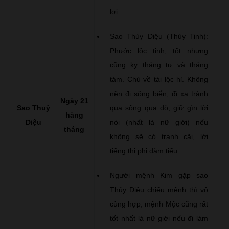
lợi.
Sao Thủy Diệu (Thủy Tinh):
Phước lộc tinh, tốt nhưng
cũng kỵ tháng tư và tháng
tám. Chủ về tài lộc hỉ. Không
nên đi sông biển, đi xa tránh
Ngày 21
Sao Thuỷ
qua sông qua đò, giữ gìn lời
hàng
Diệu
nói (nhất là nữ giới) nếu
tháng
không sẽ có tranh cãi, lời
tiếng thị phi đàm tiếu.
Người mệnh Kim gặp sao
Thủy Diệu chiếu mệnh thì vô
cùng hợp, mệnh Mộc cũng rất
tốt nhất là nữ giới nếu đi làm