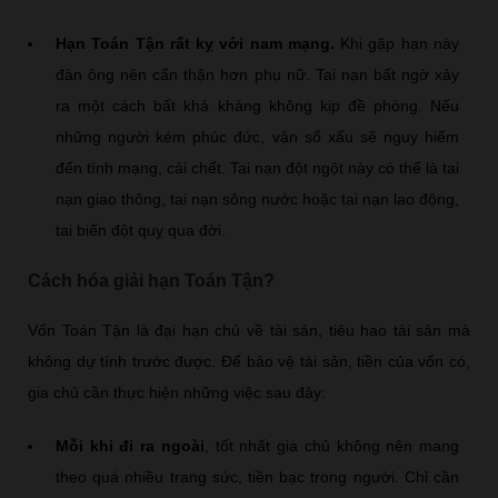
Hạn Toán Tận rất kỵ với nam mạng.
Khi gặp hạn này
đàn ông nên cẩn thận hơn phụ nữ. Tai nạn bất ngờ xảy
ra một cách bất khả kháng không kịp đề phòng. Nếu
những người kém phúc đức, vận số xấu sẽ nguy hiểm
đến tính mạng, cái chết. Tai nạn đột ngột này có thể là tai
nạn giao thông, tai nạn sông nước hoặc tai nạn lao động,
tai biến đột quỵ qua đời.
Cách hóa giải hạn Toán Tận?
Vốn Toán Tận là đại hạn chủ về tài sản, tiêu hao tài sản mà
không dự tính trước được. Để bảo vệ tài sản, tiền của vốn có,
gia chủ cần thực hiện những việc sau đây:
Mỗi khi đi ra ngoài
, tốt nhất gia chủ không nên mang
theo quá nhiều trang sức, tiền bạc trong người. Chỉ cần