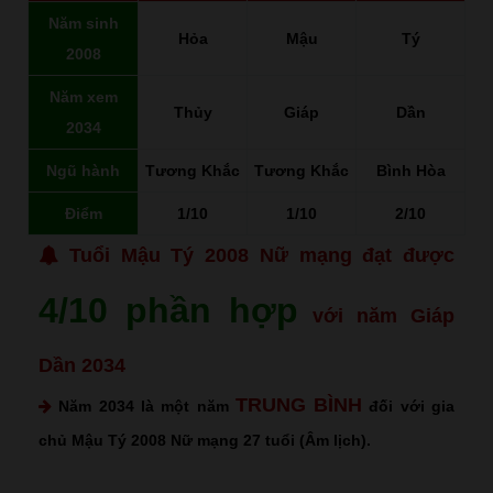
Năm sinh
Hỏa
Mậu
Tý
2008
Năm xem
Thủy
Giáp
Dần
2034
Ngũ hành
Tương Khắc
Tương Khắc
Bình Hòa
Điểm
1/10
1/10
2/10
Tuổi Mậu Tý 2008 Nữ mạng đạt được
4/10 phần hợp
với năm Giáp
Dần 2034
TRUNG BÌNH
Năm 2034 là một năm
đối với gia
chủ Mậu Tý 2008 Nữ mạng 27 tuổi (Âm lịch).