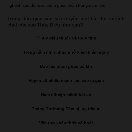
nghênh sao để rước thêm phúc phần trong năm nhé.
Trong dân gian vẫn lưu truyền một bài thơ về tính
chất của sao Thủy Diệu như sau?
“Thuỷ diệu thuộc về thuỷ tinh
Trong năm nhịn nhục nhớ kiềm hiểm nguy
Đạo tặc phản phúc có khi
Huyền vũ chiếu mệnh lâm vào tà gian
Nam nữ vận mệnh bất an
Tháng Tư tháng Tám bị lụy trần ai
Văn thơ khẩu thiệt có hoài