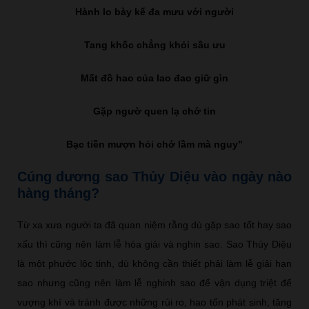
Hành lo bày kế đa mưu với người
Tang khốc chẳng khỏi sầu ưu
Mất đồ hao của lao đao giữ gìn
Gặp ngườ quen lạ chớ tin
Bạc tiền mượn hỏi chớ lầm mà nguy"
Cúng dương sao Thủy Diệu vào ngày nào
hàng tháng?
Từ xa xưa người ta đã quan niệm rằng dù gặp sao tốt hay sao
xấu thì cũng nên làm lễ hóa giải và nghin sao. Sao Thủy Diệu
là một phước lộc tinh, dù không cần thiết phải làm lễ giải hạn
sao nhưng cũng nên làm lễ nghinh sao để vận dụng triệt để
vượng khí và tránh được những rủi ro, hao tốn phát sinh, tăng