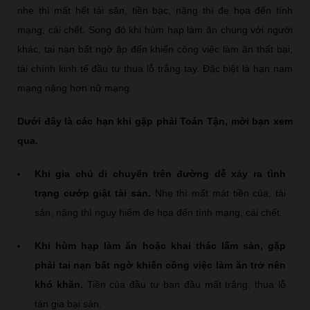
nhẹ thì mất hết tài sản, tiền bạc, nặng thì đe họa đến tính
mạng, cái chết. Song đó khi hùm hạp làm ăn chung với người
khác, tai nạn bất ngờ ập đến khiến công việc làm ăn thất bại,
tài chính kinh tế đầu tư thua lỗ trắng tay. Đặc biệt là hạn nam
mạng nặng hơn nữ mạng.
Dưới đây là các hạn khi gặp phải Toán Tận, mời bạn xem
qua.
Khi gia chủ di chuyển trên đường dễ xảy ra tình
trạng cướp giật tài sản.
Nhẹ thì mất mát tiền của, tài
sản, nặng thì nguy hiểm đe họa đến tính mạng, cái chết.
Khi hùm hạp làm ăn hoặc khai thác lấm sản, gặp
phải tai nạn bất ngờ khiến công việc làm ăn trở nên
khó khăn.
Tiền của đầu tư ban đầu mất trắng, thua lỗ
tán gia bại sản.