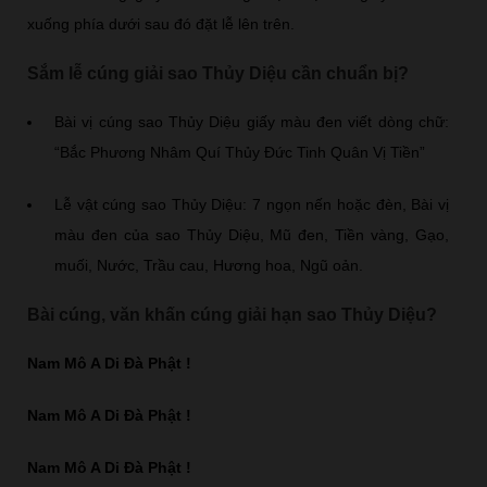
xuống phía dưới sau đó đặt lễ lên trên.
Sắm lễ cúng giải sao Thủy Diệu cần chuẩn bị?
Bài vị cúng sao Thủy Diệu giấy màu đen viết dòng chữ:
“Bắc Phương Nhâm Quí Thủy Đức Tinh Quân Vị Tiền”
Lễ vật cúng sao Thủy Diệu: 7 ngọn nến hoặc đèn, Bài vị
màu đen của sao Thủy Diệu, Mũ đen, Tiền vàng, Gạo,
muối, Nước, Trầu cau, Hương hoa, Ngũ oản.
Bài cúng, văn khấn cúng giải hạn sao Thủy Diệu?
Nam Mô A Di Đà Phật !
Nam Mô A Di Đà Phật !
Nam Mô A Di Đà Phật !