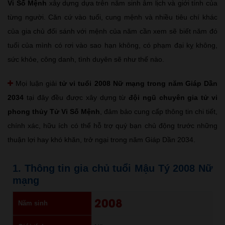
Vi Số Mệnh
xây dựng dựa trên năm sinh âm lịch và giới tính của
từng người. Căn cứ vào tuổi, cung mệnh và nhiều tiêu chí khác
của gia chủ đối sánh với mệnh của năm cần xem sẽ biết năm đó
tuổi của mình có rơi vào sao hạn không, có phạm đại kỵ không,
sức khỏe, công danh, tình duyên sẽ như thế nào.
Mọi luận giải
tử vi tuổi 2008 Nữ mạng trong năm Giáp Dần
2034
tại đây đều được xây dựng từ
đội ngũ chuyên gia tử vi
phong thủy Tử Vi Số Mệnh
, đảm bảo cung cấp thông tin chi tiết,
chính xác, hữu ích có thể hỗ trợ quý bạn chủ động trước những
thuận lợi hay khó khăn, trở ngại trong năm Giáp Dần 2034.
1. Thông tin gia chủ tuổi Mậu Tý 2008 Nữ
mạng
2008
Năm sinh