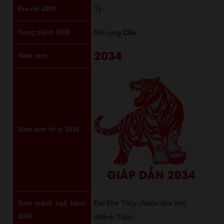
Địa chi 2008
Tý
Cung mệnh 2008
Nữ cung
Cấn
2034
Năm xem
Năm xem tử vi 2034
GIÁP DẦN 2034
Đại Khe Thủy (Nước khe lớn)
Xem mệnh ngũ hành
2034
(Mệnh Thủy)