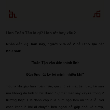
Hạn Toán Tận là gì? Hạn tốt hay xấu?
Nhắc đến đại hạn này, người xưa có 2 câu thơ lục bát
như sau:
“Toán Tận vận đến thình lình
Đàn ông rất kỵ bỏ mình nhiều khi”
Tức là khi gặp hạn Toán Tận, gia chủ sẽ mất tiền bạc, tài sản
mà không dự tính trước được. Sự mất mát này xảy ra trong 2
trường hợp: 1 là đánh cắp 2 là hùm hạp làm ăn thua lỗ. Nói
cách khác là khi di chuyển bên ngoài dễ gặp phải kẻ cướp,