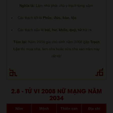
Nghĩa là:
Làm nhà phải chú ý trạch từng năm.
Các trạch tốt là
Phúc, đức, bảo, lộc
Các trạch xấu là
bại, hư, khốc, quỷ, tử
trừ ra.
Tóm lại:
Năm 2034 gia chủ sinh năm 2008 gặp
Trạch
Lộc
thì mua nhà, làm nhà hoặc sửa nhà vào năm này
rất tốt!
2.8 - TỬ VI 2008 NỮ MẠNG NĂM
2034
Năm
Mệnh
Thiên can
Địa chi