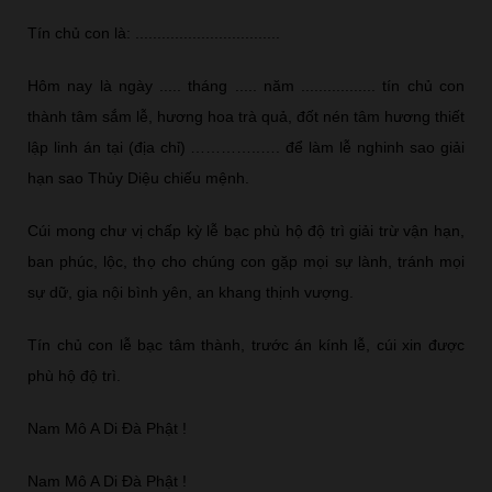
Tín chủ con là: .................................
Hôm nay là ngày ..... tháng ..... năm ................. tín chủ con
thành tâm sắm lễ, hương hoa trà quả, đốt nén tâm hương thiết
lập linh án tại (địa chỉ) …………..…. để làm lễ nghinh sao giải
hạn sao Thủy Diệu chiếu mệnh.
Cúi mong chư vị chấp kỳ lễ bạc phù hộ độ trì giải trừ vận hạn,
ban phúc, lộc, thọ cho chúng con gặp mọi sự lành, tránh mọi
sự dữ, gia nội bình yên, an khang thịnh vượng.
Tín chủ con lễ bạc tâm thành, trước án kính lễ, cúi xin được
phù hộ độ trì.
Nam Mô A Di Đà Phật !
Nam Mô A Di Đà Phật !