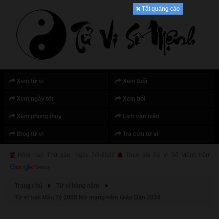
Tắt quảng cáo
Xem tử vi
Xem tuổi
Xem ngày tốt
Xem bói
Xem phong thuỷ
Lịch vạn niên
Blog tử vi
Tra cứu tử vi
Hôm nay: Thứ sáu, Ngày 7/8/2026
Theo dõi Tử Vi Số Mệnh trên
Trang chủ
Tử vi hàng năm
Tử vi tuổi Mậu Tý 2008 Nữ mạng năm Giáp Dần 2034