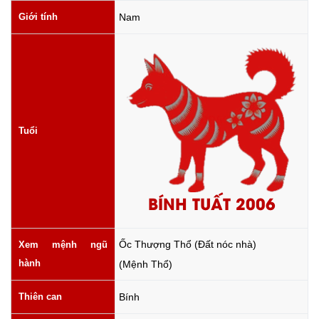
Giới tính
Nam
Tuổi
BÍNH TUẤT 2006
Ốc Thượng Thổ (Đất nóc nhà)
Xem mệnh ngũ
hành
(Mệnh Thổ)
Thiên can
Bính