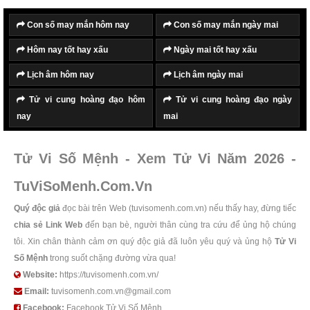
Con số may mắn hôm nay
Con số may mắn ngày mai
Hôm nay tốt hay xấu
Ngày mai tốt hay xấu
Lịch âm hôm nay
Lịch âm ngày mai
Tử vi cung hoàng đạo hôm
Tử vi cung hoàng đạo ngày
nay
mai
Tử Vi Số Mệnh - Xem Tử Vi Năm 2026 -
TuViSoMenh.Com.Vn
Quý độc giả
đọc bài trên Web (tuvisomenh.com.vn) nếu thấy hay, đừng tiếc
chia sẻ Link Web
đến bạn bè, người thân cùng tra cứu để ủng hộ chúng
tôi. Xin chân thành cảm ơn quý độc giả đã luôn yêu quý và ủng hộ
Tử Vi
Số Mệnh
trong suốt chặng đường vừa qua!
Website:
https://tuvisomenh.com.vn/
Email:
tuvisomenh.com.vn@gmail.com
Facebook:
Facebook Tử Vi Số Mệnh