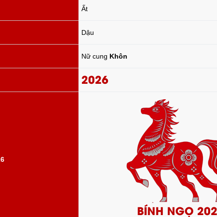
Ất
Dậu
Nữ cung
Khôn
2026
26
BÍNH NGỌ 20