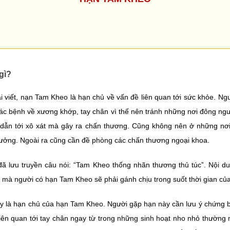
gì?
 viết, nạn Tam Kheo là hạn chủ về vấn đề liên quan tới sức khỏe. N
ác bệnh về xương khớp, tay chân vì thế nên tránh những nơi đông ngư
 dẫn tới xô xát mà gây ra chấn thương. Cũng không nên ở những nơ
ưởng. Ngoài ra cũng cần đề phòng các chấn thương ngoại khoa.
đã lưu truyền câu nói: “Tam Kheo thống nhãn thương thủ túc”. Nội 
 mà người có hạn Tam Kheo sẽ phải gánh chịu trong suốt thời gian c
y là hạn chủ của hạn Tam Kheo. Người gặp hạn này cần lưu ý chứng 
liên quan tới tay chân ngay từ trong những sinh hoạt nho nhỏ thường 