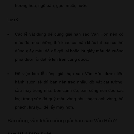
hương hoa, ngũ oản, gạo, muối, nước.
Lưu ý:
Các lễ vật dùng để cúng giải hạn sao Vân Hớn nên có
màu đỏ, nếu những thứ khác có màu khác thì bạn có thể
dùng giấy màu đỏ để gói lại hoặc lót giấy màu đỏ xuống
phía dưới rồi đặt lễ lên trên cũng được.
Để việc làm lễ cúng giải hạn sao Vân Hớn được tiến
hành suôn sẻ thì bạn nên treo nhiều đồ vật cát tường,
cầu may trong nhà. Bên cạnh đó, bạn cũng nên đeo các
loại trang sức đá quý màu vàng như thạch anh vàng, hổ
phách, lưu ly... để lấy may hơn.
Bài cúng, văn khấn cúng giải hạn sao Vân Hớn?
Nam Mô A Di Đà Phật!