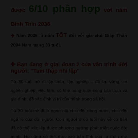
6/10 phần hợp
được
với năm
Bính Thìn 2036
TỐT
Năm 2036 là năm
đối với gia chủ Giáp Thân
2004 Nam mạng 33 tuổi.
Bạn đang ở giai đoạn 2 của vận trình đời
người:
"Tam thập nhi lập"
Từ 30 tuổi trở đi lập thân, lập nghiệp – đã trụ vững, có
nghề nghiệp, việc làm, có khả năng nuôi sống bản thân và
gia đình, đã xác định vị trí của mình trong xã hội.
Từ 30 tuổi trở đi là ngọn núi chia đôi dòng nước, chia đôi
ngã rẽ của đời người. Con người ở độ tuổi này về cơ bản
đã có thể xác lập được phương hướng phát triển cuộc đời
mình. Họ cũng có thể dựa vào bản lĩnh của tự thân mà