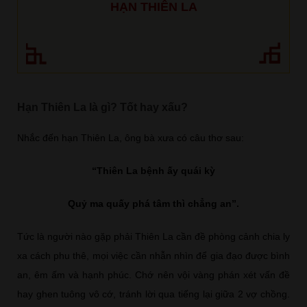
HẠN THIÊN LA
Hạn Thiên La là gì? Tốt hay xấu?
Nhắc đến hạn Thiên La, ông bà xưa có câu thơ sau:
“Thiên La bệnh ấy quái kỳ
Quỷ ma quấy phá tâm thì chẳng an”.
Tức là người nào gặp phải Thiên La cần đề phòng cảnh chia ly
xa cách phu thê, mọi việc cần nhẫn nhìn để gia đạo được bình
an, êm ấm và hạnh phúc. Chớ nên vội vàng phán xét vấn đề
hay ghen tuông vô cớ, tránh lời qua tiếng lại giữa 2 vợ chồng.