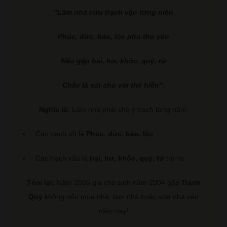
"Làm nhà cửu trạch vận từng niên
Phúc, đức, bảo, lộc phú thọ yên
Nếu gặp bại, hư, khốc, quỷ, tử
Chắc là sát chủ với thê hiền”.
Nghĩa là:
Làm nhà phải chú ý trạch từng năm.
Các trạch tốt là
Phúc, đức, bảo, lộc
Các trạch xấu là
bại, hư, khốc, quỷ, tử
trừ ra.
Tóm lại:
Năm 2036 gia chủ sinh năm 2004 gặp
Trạch
Quỷ
không nên mua nhà, làm nhà hoặc sửa nhà vào
năm nay!