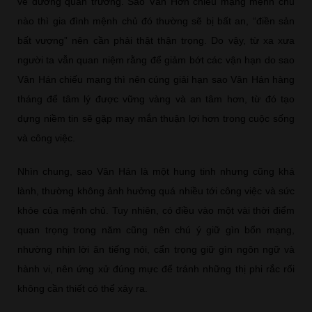
về đường quan trường. Sao Vân Hớn chiếu mạng mệnh chủ
nào thì gia đình mệnh chủ đó thường sẽ bị bất an, “điền sản
bất vượng” nên cần phải thật thận trọng. Do vậy, từ xa xưa
người ta vẫn quan niệm rằng để giảm bớt các vận hạn do sao
Vân Hán chiếu mạng thì nên cúng giải hạn sao Vân Hán hàng
tháng để tâm lý được vững vàng và an tâm hơn, từ đó tạo
dựng niềm tin sẽ gặp may mắn thuận lợi hơn trong cuộc sống
và công việc.
Nhìn chung, sao Vân Hán là một hung tinh nhưng cũng khá
lành, thường không ảnh hưởng quá nhiều tới công việc và sức
khỏe của mệnh chủ. Tuy nhiên, có điều vào một vài thời điểm
quan trọng trong năm cũng nên chú ý giữ gìn bổn mạng,
nhường nhịn lời ăn tiếng nói, cẩn trọng giữ gìn ngôn ngữ và
hành vi, nên ứng xử đúng mực để tránh những thị phi rắc rối
không cần thiết có thể xảy ra.