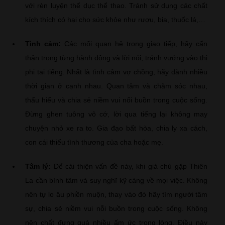
với rèn luyện thể dục thể thao. Tránh sử dụng các chất
kích thích có hại cho sức khỏe như rượu, bia, thuốc lá,…
Tình cảm:
Các mối quan hệ trong giao tiếp, hãy cẩn
thận trong từng hành động và lời nói, tránh vướng vào thị
phi tai tiếng. Nhất là tình cảm vợ chồng, hãy dành nhiều
thời gian ở cạnh nhau. Quan tâm và chăm sóc nhau,
thấu hiểu và chia sẻ niềm vui nổi buồn trong cuộc sống.
Đừng ghen tuông vô cớ, lời qua tiếng lại không may
chuyện nhỏ xe ra to. Gia đạo bất hòa, chia ly xa cách,
con cái thiếu tình thương của cha hoặc mẹ.
Tâm lý:
Để cải thiện vấn đề này, khi giả chủ gặp Thiên
La cần bình tâm và suy nghĩ kỹ càng về mọi việc. Không
nên tự lo âu phiền muộn, thay vào đó hãy tìm người tâm
sự, chia sẻ niềm vui nỗi buồn trong cuộc sống. Không
nên chất đựng quá nhiều ấm ức trong lòng. Điều này