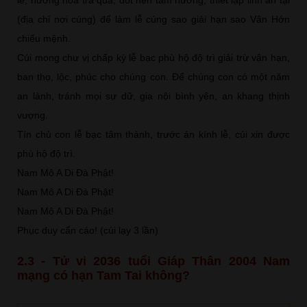
(địa chỉ nơi cúng) để làm lễ cúng sao giải hạn sao Vân Hớn
chiếu mệnh.
Cúi mong chư vị chấp kỳ lễ bạc phù hộ độ trì giải trừ vận hạn,
ban thọ, lộc, phúc cho chúng con. Để chúng con có một năm
an lành, tránh mọi sự dữ, gia nội bình yên, an khang thịnh
vượng.
Tín chủ con lễ bạc tâm thành, trước án kính lễ, cúi xin được
phù hộ độ trì.
Nam Mô A Di Đà Phật!
Nam Mô A Di Đà Phật!
Nam Mô A Di Đà Phật!
Phục duy cẩn cáo! (cúi lạy 3 lần)
2.3 - Tử vi 2036 tuổi Giáp Thân 2004 Nam
mạng có hạn Tam Tai không?