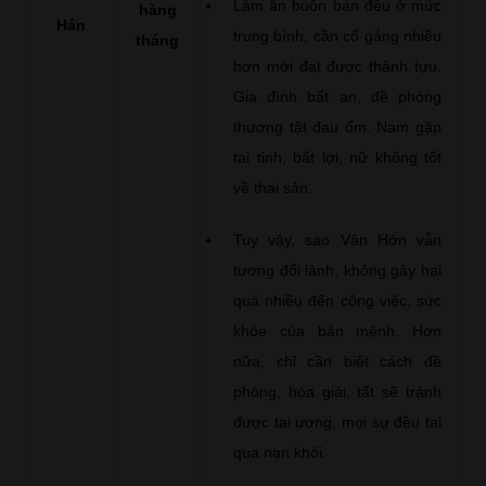
Làm ăn buôn bán đều ở mức
hàng
Hán
trung bình, cần cố gắng nhiều
tháng
hơn mới đạt được thành tựu.
Gia đình bất an, đề phòng
thương tật đau ốm. Nam gặp
tai tinh, bất lợi, nữ không tốt
về thai sản.
Tuy vậy, sao Vân Hớn vẫn
tương đối lành, không gây hại
quá nhiều đến công việc, sức
khỏe của bản mệnh. Hơn
nữa, chỉ cần biết cách đề
phòng, hóa giải, tất sẽ tránh
được tai ương, mọi sự đều tai
qua nạn khỏi.