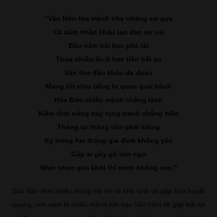
“Vân Hớn tọa mệnh nhẹ nhàng sơ qua
Cả năm nhân khẩu lao đao sơ sài
Đầu năm bài bạc phá tài
Thua nhiều ăn ít hao tiền bất an
Văn thơ đấu khẩu đa đoan
Mang lời chịu tiếng bị quan quở hành
Hỏa Đức chiếu mệnh chẳng lành
Kiềm tính nóng nảy tụng tranh chẳng hiền
Tháng tư tháng tám phải kiêng
Kỵ trong hai tháng gia đình không yên
Gặp ai gây gổ làm ngơ
Nhịn nhục qua khỏi thì mình không sao."
Sao Vân Hớn chiếu mạng nữ thì sẽ khó sinh và gặp họa huyết
quang, còn nam bị chiếu mệnh bởi sao Vân Hớn sẽ gặp bất lợi