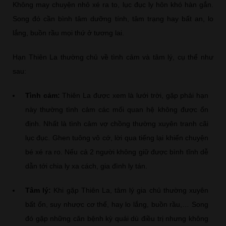
Không may chuyện nhỏ xé ra to, lục đục ly hôn khó hàn gắn.
Song đó cần bình tâm dưỡng tính, tâm trạng hay bất an, lo
lắng, buồn rầu mọi thứ ở tương lai.
Hạn Thiên La thường chủ về tình cảm và tâm lý, cụ thể như
sau:
Tình cảm:
Thiên La được xem là lưới trời, gặp phải hạn
này thường tình cảm các mối quan hệ không được ổn
định. Nhất là tình cảm vợ chồng thường xuyên tranh cãi
lục đục. Ghen tuông vô cớ, lời qua tiếng lại khiến chuyện
bé xé ra ro. Nếu cả 2 người không giữ được bình tĩnh dễ
dẫn tới chia ly xa cách, gia đình ly tán.
Tâm lý:
Khi gặp Thiên La, tâm lý gia chủ thường xuyên
bất ổn, suy nhược cơ thể, hay lo lắng, buồn rầu,… Song
đó gặp những căn bệnh kỳ quái dù điều trị nhưng không