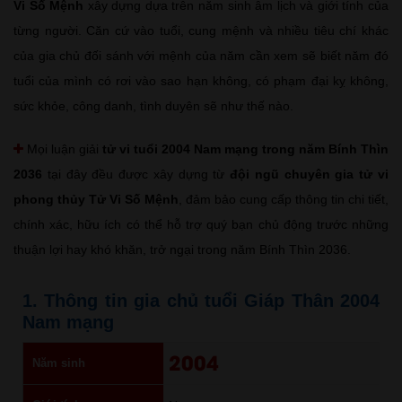
Vi Số Mệnh
xây dựng dựa trên năm sinh âm lịch và giới tính của
từng người. Căn cứ vào tuổi, cung mệnh và nhiều tiêu chí khác
của gia chủ đối sánh với mệnh của năm cần xem sẽ biết năm đó
tuổi của mình có rơi vào sao hạn không, có phạm đại kỵ không,
sức khỏe, công danh, tình duyên sẽ như thế nào.
Mọi luận giải
tử vi tuổi 2004 Nam mạng trong năm Bính Thìn
2036
tại đây đều được xây dựng từ
đội ngũ chuyên gia tử vi
phong thủy Tử Vi Số Mệnh
, đảm bảo cung cấp thông tin chi tiết,
chính xác, hữu ích có thể hỗ trợ quý bạn chủ động trước những
thuận lợi hay khó khăn, trở ngại trong năm Bính Thìn 2036.
1. Thông tin gia chủ tuổi Giáp Thân 2004
Nam mạng
2004
Năm sinh