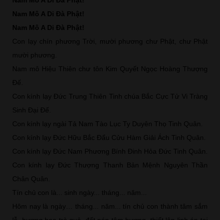
Nam Mô A Di Đà Phật!
Nam Mô A Di Đà Phật!
Con lạy chín phương Trời, mười phương chư Phật, chư Phật
mười phương.
Nam mô Hiệu Thiên chư tôn Kim Quyết Ngọc Hoàng Thượng
Đế.
Con kính lạy Đức Trung Thiên Tinh chúa Bắc Cực Tử Vi Tràng
Sinh Đại Đế.
Con kính lạy ngài Tả Nam Tào Lục Ty Duyên Thọ Tinh Quân.
Con kính lạy Đức Hữu Bắc Đẩu Cửu Hàm Giải Ách Tinh Quân.
Con kính lạy Đức Nam Phương Bính Đinh Hỏa Đức Tinh Quân.
Con kính lạy Đức Thượng Thanh Bản Mệnh Nguyên Thần
Chân Quân.
Tín chủ con là... sinh ngày... tháng... năm...
Hôm nay là ngày… tháng... năm... tín chủ con thành tâm sắm
lễ, hương hoa trà quả, đốt nén tâm hương, thiết lập linh án tại