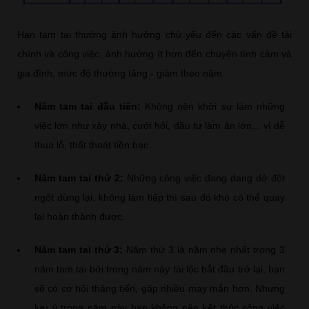
Hạn tam tai thường ảnh hưởng chủ yếu đến các vấn đề tài
chính và công việc, ảnh hưởng ít hơn đến chuyện tình cảm và
gia đình, mức độ thường tăng - giảm theo năm:
Năm tam tai đầu tiên:
Không nên khởi sự làm những
việc lớn như xây nhà, cưới hỏi, đầu tư làm ăn lớn... vì dễ
thua lỗ, thất thoát tiền bạc.
Năm tam tai thứ 2:
Những công việc đang dang dở đột
ngột dừng lại, không làm tiếp thì sau đó khó có thể quay
lại hoàn thành được.
Năm tam tai thứ 3:
Năm thứ 3 là năm nhẹ nhất trong 3
năm tam tai bởi trong năm này tài lộc bắt đầu trở lại, bạn
sẽ có cơ hội thăng tiến, gặp nhiều may mắn hơn. Nhưng
lưu ý trong năm này bạn không nên kết thúc công việc