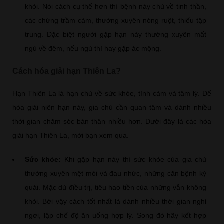
khỏi. Nói cách cụ thể hơn thì bệnh này chủ về tinh thần,
các chứng trầm cảm, thường xuyên nóng ruột, thiếu tập
trung. Đặc biệt người gặp hạn này thường xuyên mất
ngủ về đêm, nếu ngủ thì hay gặp ác mộng.
Cách hóa giải hạn Thiên La?
Hạn Thiên La là hạn chủ về sức khỏe, tình cảm và tâm lý. Để
hóa giải niên hạn này, gia chủ cần quan tâm và dành nhiều
thời gian chăm sóc bản thân nhiều hơn. Dưới đây là các hóa
giải hạn Thiên La, mời bạn xem qua.
Sức khỏe:
Khi gặp hạn này thì sức khỏe của gia chủ
thường xuyên mệt mỏi và đau nhức, những căn bệnh kỳ
quái. Mặc dù điều trị, tiêu hao tiền của những vẫn không
khỏi. Bởi vậy cách tốt nhất là dành nhiều thời gian nghỉ
ngơi, lập chế độ ăn uống hợp lý. Song đó hãy kết hợp