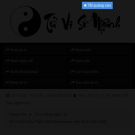
Tắt quảng cáo
Xem tử vi
Xem tuổi
Xem ngày tốt
Xem bói
Xem phong thuỷ
Lịch vạn niên
Blog tử vi
Tra cứu tử vi
Hôm nay: Thứ năm, Ngày 6/8/2026
Theo dõi Tử Vi Số Mệnh trên
Trang chủ
Tử vi hàng năm
Tử vi tuổi Giáp Thân 2004 Nam mạng năm Bính Thìn 2036