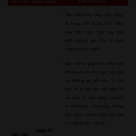
Tên sao
Ngày cúng
Tính chất sao
Sao Vân Hớn (hay Vân Hán)
là hung tinh thuộc Cửu Diệu
của niên hạn. Sao này gây
ảnh hưởng xấu cho cả nam
mệnh và nữ mệnh.
Bản mệnh gặp Vân Hớn tinh
chiếu trở nên thủ cựu, bảo thủ
và không ưa đổi mới. Vì vậy
mà dễ bị sa vào các vấn đề
về giấy tờ, kiện tụng. Lời nói
ra khó nghe, nóng nảy, không
giữ mồm miệng nên hay xảy
ra mâu thuẫn, cãi vã.
Ngày 29
Sao Vân