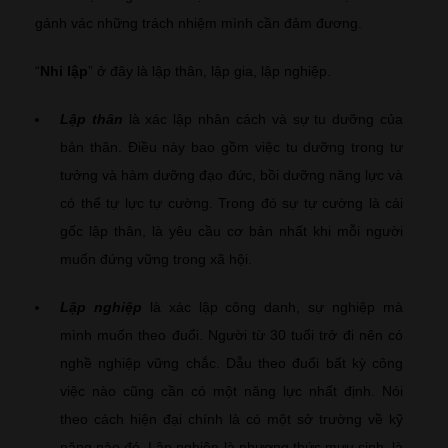
gánh vác những trách nhiệm mình cần đảm đương.
“
Nhi lập
” ở đây là lập thân, lập gia, lập nghiệp.
Lập thân
là xác lập nhân cách và sự tu dưỡng của
bản thân. Điều này bao gồm việc tu dưỡng trong tư
tưởng và hàm dưỡng đạo đức, bồi dưỡng năng lực và
có thể tự lực tự cường. Trong đó sự tự cường là cái
gốc lập thân, là yêu cầu cơ bản nhất khi mỗi người
muốn đứng vững trong xã hội.
Lập nghiệp
là xác lập công danh, sự nghiệp mà
mình muốn theo đuổi. Người từ 30 tuổi trở đi nên có
nghề nghiệp vững chắc. Dẫu theo đuổi bất kỳ công
việc nào cũng cần có một năng lực nhất định. Nói
theo cách hiện đại chính là có một sở trường về kỹ
năng nào đó. Lập nghiệp là phương thức mưu sinh, là