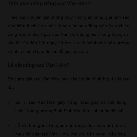
Thời gian cúng dâng sao Vân Hớn?
Theo các chuyên gia phong thủy, thời gian cúng giải hạn sao
Vân Hớn thích hợp nhất là vào lúc sao đăng viên (sao chiếu
sáng tròn nhất). Ngày sao Vân Hớn đăng viên hàng tháng rơi
vào lúc 9h đến 11h ngày 29 Âm lịch và mệnh chủ nên hướng
về phía chính Nam để làm lễ giải hạn sao.
Lễ vật cúng sao Vân Hớn?
Để cúng giải sao Vân Hớn, bạn cần chuẩn bị những lễ vật sau
đây:
Bài vị sao Vân Hớn giấy trắng hoặc giấy đỏ viết dòng
chữ “Nam phương Bính Đinh Hỏa đức tinh quân tiền vị”.
Lễ vật bao gồm 15 ngọn nến (hoặc đèn màu đỏ), bài vị
màu đỏ của sao Vân Hớn, mũ đỏ, tiền vàng, trầu cau,