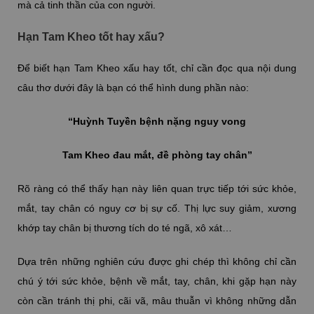
mà cả tinh thần của con người.
Hạn Tam Kheo tốt hay xấu?
Để biết hạn Tam Kheo xấu hay tốt, chỉ cần đọc qua nội dung
câu thơ dưới đây là bạn có thể hình dung phần nào:
“Huỳnh Tuyền bệnh nặng nguy vong
Tam Kheo đau mắt, đề phòng tay chân”
Rõ ràng có thể thấy hạn này liên quan trực tiếp tới sức khỏe,
mắt, tay chân có nguy cơ bị sự cố. Thị lực suy giảm, xương
khớp tay chân bị thương tích do té ngã, xô xát…
Dựa trên những nghiên cứu được ghi chép thì không chỉ cần
chú ý tới sức khỏe, bệnh về mắt, tay, chân, khi gặp hạn này
còn cần tránh thị phi, cãi vã, mâu thuẫn vì không những dẫn