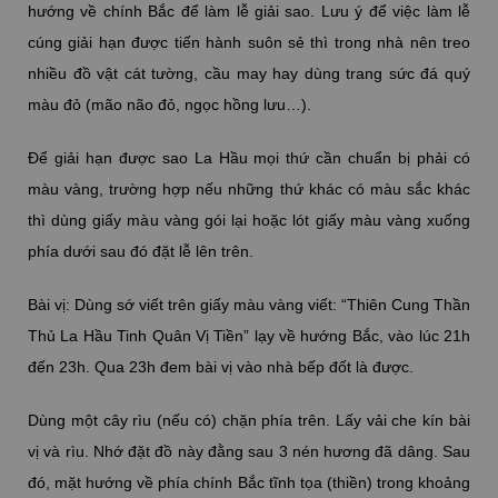
hướng về chính Bắc để làm lễ giải sao. Lưu ý để việc làm lễ
cúng giải hạn được tiến hành suôn sẻ thì trong nhà nên treo
nhiều đồ vật cát tường, cầu may hay dùng trang sức đá quý
màu đỏ (mão não đỏ, ngọc hồng lưu…).
Để giải hạn được sao La Hầu mọi thứ cần chuẩn bị phải có
màu vàng, trường hợp nếu những thứ khác có màu sắc khác
thì dùng giấy màu vàng gói lại hoặc lót giấy màu vàng xuống
phía dưới sau đó đặt lễ lên trên.
Bài vị: Dùng sớ viết trên giấy màu vàng viết: “Thiên Cung Thần
Thủ La Hầu Tinh Quân Vị Tiền” lạy về hướng Bắc, vào lúc 21h
đến 23h.​ Qua 23h đem bài vị vào nhà bếp đốt là được.
Dùng một cây rìu (nếu có) chặn phía trên. Lấy vải che kín bài
vị và rìu. Nhớ đặt đồ này đằng sau 3 nén hương đã dâng. Sau
đó, mặt hướng về phía chính Bắc tĩnh tọa (thiền) trong khoảng