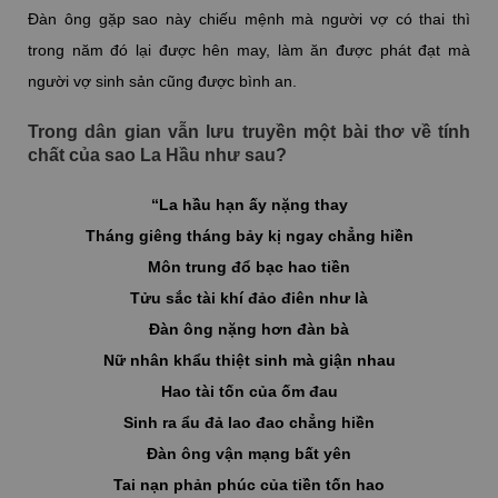
Đàn ông gặp sao này chiếu mệnh mà người vợ có thai thì
trong năm đó lại được hên may, làm ăn được phát đạt mà
người vợ sinh sản cũng được bình an.
Trong dân gian vẫn lưu truyền một bài thơ về tính
chất của sao La Hầu như sau?
“La hầu hạn ấy nặng thay
Tháng giêng tháng bảy kị ngay chẳng hiền
Môn trung đổ bạc hao tiền
Tửu sắc tài khí đảo điên như là
Đàn ông nặng hơn đàn bà
Nữ nhân khẩu thiệt sinh mà giận nhau
Hao tài tốn của ốm đau
Sinh ra ẩu đả lao đao chẳng hiền
Đàn ông vận mạng bất yên
Tai nạn phản phúc của tiền tốn hao