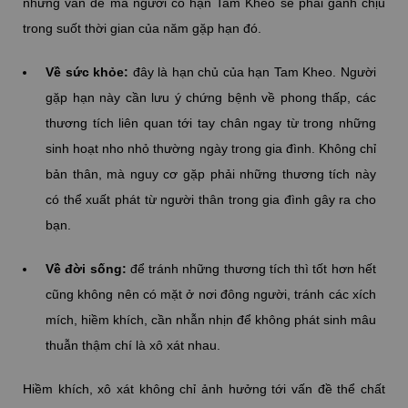
những vấn đề mà người có hạn Tam Kheo sẽ phải gánh chịu
trong suốt thời gian của năm gặp hạn đó.
Về sức khỏe:
đây là hạn chủ của hạn Tam Kheo. Người
gặp hạn này cần lưu ý chứng bệnh về phong thấp, các
thương tích liên quan tới tay chân ngay từ trong những
sinh hoạt nho nhỏ thường ngày trong gia đình. Không chỉ
bản thân, mà nguy cơ gặp phải những thương tích này
có thể xuất phát từ người thân trong gia đình gây ra cho
bạn.
Về đời sống:
để tránh những thương tích thì tốt hơn hết
cũng không nên có mặt ở nơi đông người, tránh các xích
mích, hiềm khích, cần nhẫn nhịn để không phát sinh mâu
thuẫn thậm chí là xô xát nhau.
Hiềm khích, xô xát không chỉ ảnh hưởng tới vấn đề thể chất