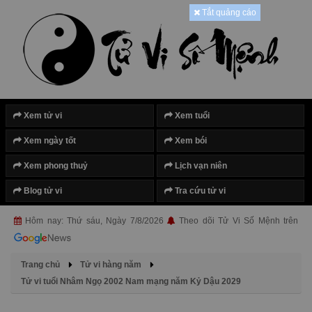
Tắt quảng cáo
Xem tử vi
Xem tuổi
Xem ngày tốt
Xem bói
Xem phong thuỷ
Lịch vạn niên
Blog tử vi
Tra cứu tử vi
Hôm nay: Thứ sáu, Ngày 7/8/2026
Theo dõi Tử Vi Số Mệnh trên
Trang chủ
Tử vi hàng năm
Tử vi tuổi Nhâm Ngọ 2002 Nam mạng năm Kỷ Dậu 2029