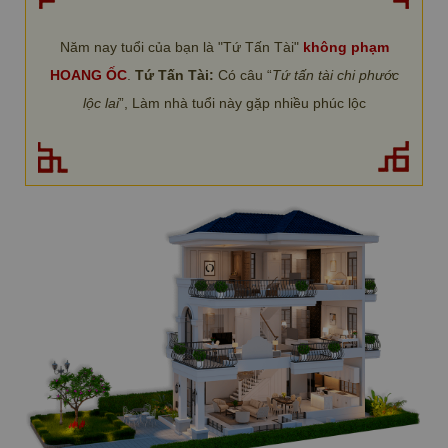
Năm nay tuổi của bạn là "Tứ Tấn Tài"
không phạm
HOANG ỐC
.
Tứ Tấn Tài:
Có câu “
Tứ tấn tài chi phước
lộc lai
”, Làm nhà tuổi này gặp nhiều phúc lộc