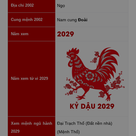
Địa chi 2002
Ngọ
Cung mệnh 2002
Nam cung
Đoài
2029
Năm xem
Năm xem tử vi 2029
KỶ DẬU 2029
Đại Trạch Thổ (Đất nền nhà)
Xem mệnh ngũ hành
2029
(Mệnh Thổ)