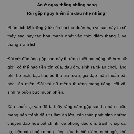
Ăn ở ngay thẳng chẳng sang
Rủi gặp nguy hiểm ốm đau nhẹ nhàng”
Phân tích kỹ lưỡng ý tứ của bài thơ đoán hạn về sao này ta sẽ
thấy sao này tác họa mạnh nhất vào thời điểm tháng 1 và
tháng 7 âm lịch.
Đối với đàn ông gặp sao này thường thiệt hại nặng nề hơn nữ
giới, có thể hao tiền tốn của, đau ốm, sinh ra tệ ăn chơi, lãng
phí, bồ bịch, bạc bài, bê tha bia rượu, gia đạo mâu thuẫn bất
hòa liên miên. Đối với nữ mệnh thường mang tiếng, cãi vã,
sinh ra buồn bực muộn phiền.
Xâu chuỗi lại vấn đề ta thấy rằng năm gặp sao La hầu chiếu
mạng nên tránh đầu tư làm ăn lớn, cẩn thận phát sinh những
chuyện đào hoa bất chính, đề phòng đau ốm, tranh chấp cãi
cọ, kiện cáo hoặc mang tiếng xấu, bị hiểu lầm, nghi ngờ, khó