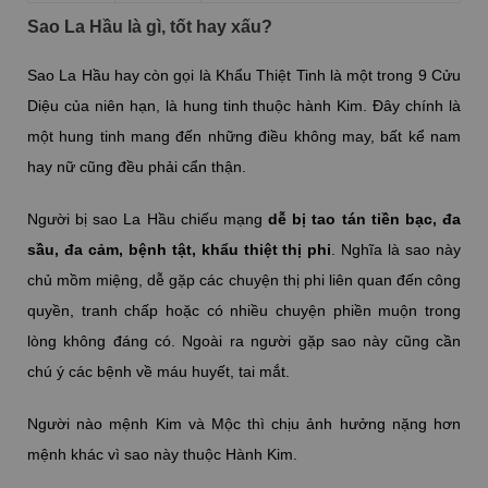
Sao La Hầu là gì, tốt hay xấu?
Sao La Hầu hay còn gọi là Khẩu Thiệt Tinh là một trong 9 Cửu
Diệu của niên hạn, là hung tinh thuộc hành Kim. Đây chính là
một hung tinh mang đến những điều không may, bất kể nam
hay nữ cũng đều phải cẩn thận.
Người bị sao La Hầu chiếu mạng
dễ bị tao tán tiền bạc, đa
sầu, đa cảm, bệnh tật, khẩu thiệt thị phi
. Nghĩa là sao này
chủ mồm miệng, dễ gặp các chuyện thị phi liên quan đến công
quyền, tranh chấp hoặc có nhiều chuyện phiền muộn trong
lòng không đáng có. Ngoài ra người gặp sao này cũng cần
chú ý các bệnh về máu huyết, tai mắt.
Người nào mệnh Kim và Mộc thì chịu ảnh hưởng nặng hơn
mệnh khác vì sao này thuộc Hành Kim.