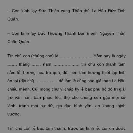
– Con kính lạy Đức Thiên cung Thần thủ La Hầu Đức Tinh
Quân.
– Con kính lạy Đức Thượng Thanh Bản mệnh Nguyên Thần
Chân Quân.
Tín chủ con (chúng con) là: ………………….. Hôm nay là ngày
……. tháng ……. năm ………………. tín chủ con thành tâm
sắm lễ, hương hoa trà quả, đốt nén tâm hương thiết lập linh
án tại (địa chỉ) ……………. để làm lễ cúng sao giải hạn La Hầu
chiếu mệnh. Cúi mong chư vị chấp kỳ lễ bạc phù hộ độ trì giải
trừ vận hạn, ban phúc, lộc, thọ cho chúng con gặp mọi sự
lành, tránh mọi sự dữ, gia đạo bình yên, an khang thịnh
vượng.
Tín chủ con lễ bạc tâm thành, trước án kính lễ, cúi xin được