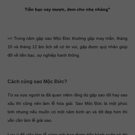
Tiền bạc vay mượn, đem cho nhẹ nhàng"
=> Trong năm gặp sao Mộc Đức thường gặp may mắn, tháng
10 và tháng 12 âm lịch sẽ có tin vui, gặp được quý nhân giúp
đỡ về tiền bạc, sự nghiệp hanh thông.
Cách cúng sao Mộc Đức?
Từ xa xưa người ta đã quan niệm rằng dù gặp sao tốt hay sao
xấu thì cũng nên làm lễ hóa giải. Sao Mộc Đức là một phúc
tinh nhưng nếu muốn có một năm bình an và tốt đẹp hơn thì
vẫn cần làm lễ giải sao.
Lưu ý để việc làm lễ cúng giải hạn được tiến hành suôn sẻ thì