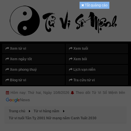
Tắt quảng cáo
Xem tử vi
Xem tuổi
Xem ngày tốt
Xem bói
Xem phong thuỷ
Lịch vạn niên
Blog tử vi
Tra cứu tử vi
Hôm nay: Thứ hai, Ngày 10/8/2026
Theo dõi Tử Vi Số Mệnh trên
Trang chủ
Tử vi hàng năm
Tử vi tuổi Tân Tỵ 2001 Nữ mạng năm Canh Tuất 2030