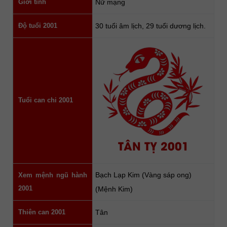
Giới tính
Nữ mạng
Độ tuổi 2001
30 tuổi âm lịch, 29 tuổi dương lịch.
Tuổi can chi 2001
TÂN TỴ 2001
Bạch Lạp Kim (Vàng sáp ong)
Xem mệnh ngũ hành
2001
(Mệnh Kim)
Thiên can 2001
Tân