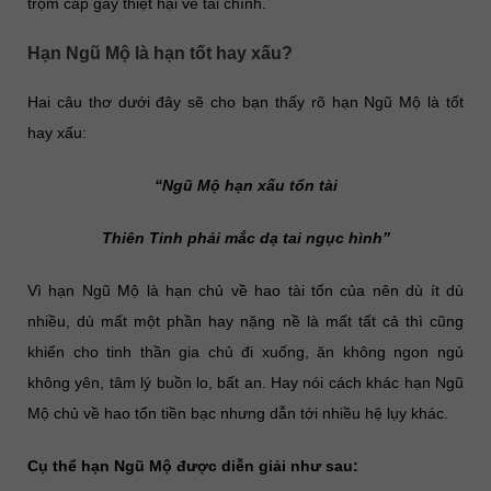
trộm cắp gây thiệt hại về tài chính.
Hạn Ngũ Mộ là hạn tốt hay xấu?
Hai câu thơ dưới đây sẽ cho bạn thấy rõ hạn Ngũ Mộ là tốt
hay xấu:
“Ngũ Mộ hạn xấu tổn tài
Thiên Tinh phải mắc dạ tai ngục hình”
Vì hạn Ngũ Mộ là hạn chủ về hao tài tốn của nên dù ít dù
nhiều, dù mất một phần hay nặng nề là mất tất cả thì cũng
khiến cho tinh thần gia chủ đi xuống, ăn không ngon ngủ
không yên, tâm lý buồn lo, bất an. Hay nói cách khác hạn Ngũ
Mộ chủ về hao tổn tiền bạc nhưng dẫn tới nhiều hệ lụy khác.
Cụ thể hạn Ngũ Mộ được diễn giải như sau: