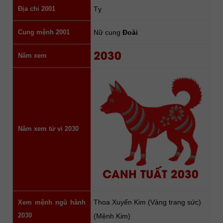
Địa chi 2001
Tỵ
Cung mệnh 2001
Nữ cung
Đoài
2030
Năm xem
Năm xem tử vi 2030
CANH TUẤT 2030
Thoa Xuyến Kim (Vàng trang sức)
Xem mệnh ngũ hành
2030
(Mệnh Kim)