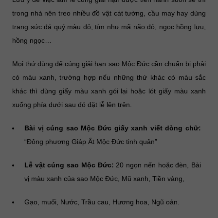
trong nhà nên treo nhiều đồ vật cát tường, cầu may hay dùng
trang sức đá quý màu đỏ, tím như mã não đỏ, ngọc hồng lựu,
hồng ngọc…
Mọi thứ dùng để cúng giải hạn sao Mộc Đức cần chuẩn bị phải
có màu xanh, trường hợp nếu những thứ khác có màu sắc
khác thì dùng giấy màu xanh gói lại hoặc lót giấy màu xanh
xuống phía dưới sau đó đặt lễ lên trên.
Bài vị cúng sao Mộc Đức giấy xanh viết dòng chữ:
“Đông phương Giáp Ất Mộc Đức tinh quân”
Lễ vật cúng sao Mộc Đức:
20 ngọn nến hoặc đèn, Bài
vị màu xanh của sao Mộc Đức, Mũ xanh, Tiền vàng,
Gạo, muối, Nước, Trầu cau, Hương hoa, Ngũ oản.