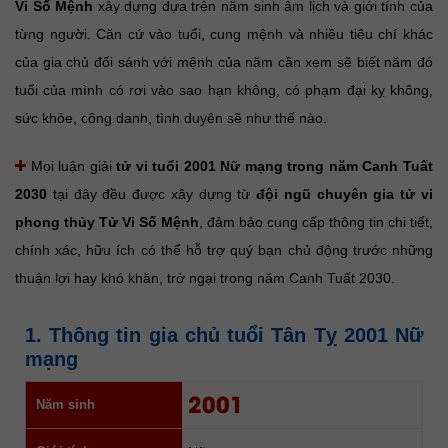
Vi Số Mệnh
xây dựng dựa trên năm sinh âm lịch và giới tính của
từng người. Căn cứ vào tuổi, cung mệnh và nhiều tiêu chí khác
của gia chủ đối sánh với mệnh của năm cần xem sẽ biết năm đó
tuổi của mình có rơi vào sao hạn không, có phạm đại kỵ không,
sức khỏe, công danh, tình duyên sẽ như thế nào.
Mọi luận giải
tử vi tuổi 2001 Nữ mạng trong năm Canh Tuất
2030
tại đây đều được xây dựng từ
đội ngũ chuyên gia tử vi
phong thủy Tử Vi Số Mệnh
, đảm bảo cung cấp thông tin chi tiết,
chính xác, hữu ích có thể hỗ trợ quý bạn chủ động trước những
thuận lợi hay khó khăn, trở ngại trong năm Canh Tuất 2030.
1. Thông tin gia chủ tuổi Tân Tỵ 2001 Nữ
mạng
2001
Năm sinh