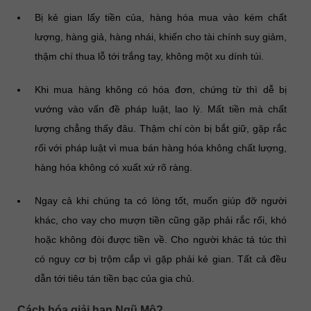
Bị kẻ gian lấy tiền của, hàng hóa mua vào kém chất
lượng, hàng giả, hàng nhái, khiến cho tài chính suy giảm,
thậm chí thua lỗ tới trắng tay, không một xu dính túi.
Khi mua hàng không có hóa đơn, chứng từ thì dễ bị
vướng vào vấn đề pháp luật, lao lý. Mất tiền mà chất
lượng chẳng thấy đâu. Thậm chí còn bị bắt giữ, gặp rắc
rối với pháp luật vì mua bán hàng hóa không chất lượng,
hàng hóa không có xuất xứ rõ ràng.
Ngay cả khi chúng ta có lòng tốt, muốn giúp đỡ người
khác, cho vay cho mượn tiền cũng gặp phải rắc rối, khó
hoặc không đòi được tiền về. Cho người khác tá túc thì
có nguy cơ bị trộm cắp vì gặp phải kẻ gian. Tất cả đều
dẫn tới tiêu tán tiền bạc của gia chủ.
Cách hóa giải hạn Ngũ Mộ?