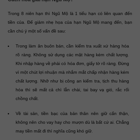
Trong 8 niên hạn thì Ngũ Mộ là 1 tiểu hạn có liên quan đến
tiền của. Để giảm nhẹ họa của hạn Ngũ Mộ mang đến, bạn
cần chú ý một số vấn đề sau:
Trong làm ăn buôn bán, cần kiểm tra xuất xứ hàng hóa
rõ ràng. Không sử dụng các mặt hàng kém chất lượng.
Khi nhập hàng về phải có hóa đơn, giấy tờ rõ ràng. Đừng
vì một chút lợi nhuận mà nhắm mắt chấp nhận hàng kém
chất lượng. Nhỡ như bị công an kiểm tra, tịch thu hàng
hóa thì sẽ mất cả chì lẫn chài, tai bay vạ gió, rắc rối
chồng chất.
Về tài sản, tiền bạc của bản thân nên giữ cẩn thận,
không nên cho vay hay cho mượn dù là bất cứ ai. Chẳng
may tiền mất đi thì nghĩa cũng khó giữ.