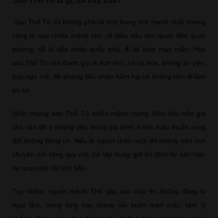
Sao Thổ Tú là gì, tốt hay xấu?
Sao Thổ Tú dù không phải là một hung tinh mạnh nhất nhưng
cũng là sao chiếu mệnh chủ về điều xấu liên quan đến quan
trường, dễ bị tiểu nhân quấy phá, đi lại kém may mắn. Hạn
sao Thổ Tú còn được gọi là ách tinh, có tai họa, không an yên,
hay ngủ mê, đề phòng tiểu nhân hãm hại và không nên đi làm
ăn xa.
Nhìn chung sao Thổ Tú chiếu mệnh mang điều xấu nên gia
chủ cần để ý những việc trong gia đình, tránh mâu thuẫn xung
đột không đáng có. Nếu là người chăn nuôi thì không nên tính
chuyện mở rộng quy mô, cứ tập trung giữ ổn định tài sản hiện
tại qua năm rồi tính tiếp.
Tuy nhiên, người mệnh Thổ gặp sao này thì không đáng lo
ngại lắm, trong lòng hay mang nỗi buồn man mác, tâm lý