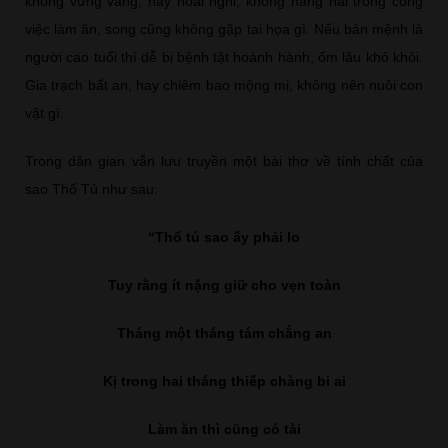
không vững vàng, hay hoài nghi, không hăng hái trong công
việc làm ăn, song cũng không gặp tai họa gì. Nếu bản mệnh là
người cao tuổi thì dễ bị bệnh tật hoành hành, ốm lâu khó khỏi.
Gia trạch bất an, hay chiêm bao mộng mị, không nên nuôi con
vật gì.
Trong dân gian vẫn lưu truyền một bài thơ về tính chất của
sao Thổ Tú như sau:
“Thổ tú sao ấy phải lo
Tuy rằng ít nặng giữ cho vẹn toàn
Tháng một tháng tám chẳng an
Kị trong hai tháng thiếp chàng bi ai
Làm ăn thì cũng có tài