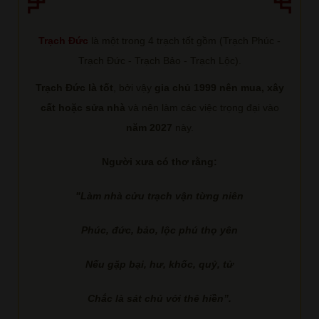
Trạch Đức
là một trong 4 trạch tốt gồm (Trạch Phúc -
Trạch Đức - Trạch Bảo - Trạch Lộc).
Trạch Đức là tốt
, bởi vậy
gia chủ 1999 nên mua, xây
cất hoặc sửa nhà
và nên làm các việc trọng đại vào
năm 2027
này.
Người xưa có thơ rằng:
"Làm nhà cửu trạch vận từng niên
Phúc, đức, bảo, lộc phú thọ yên
Nếu gặp bại, hư, khốc, quỷ, tử
Chắc là sát chủ với thê hiền”.