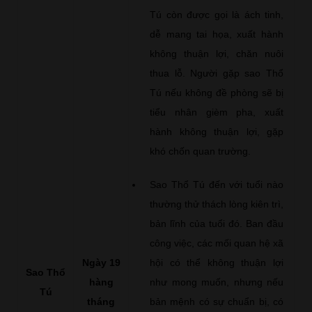
Tú còn được gọi là ách tinh,
dễ mang tai họa, xuất hành
không thuận lợi, chăn nuôi
thua lỗ. Người gặp sao Thổ
Tú nếu không đề phòng sẽ bị
tiểu nhân gièm pha, xuất
hành không thuận lợi, gặp
khó chốn quan trường.
Sao Thổ Tú đến với tuổi nào
thường thử thách lòng kiên trì,
bản lĩnh của tuổi đó. Ban đầu
công việc, các mối quan hệ xã
Ngày 19
hội có thể không thuận lợi
Sao Thổ
hàng
như mong muốn, nhưng nếu
Tú
tháng
bản mệnh có sự chuẩn bị, có