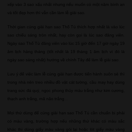
xếp vào 3 sao xấu nhất nhưng nếu muốn có một năm bình an
và tốt đẹp hơn thì vẫn cần làm lễ giải sao.
Thời gian cúng giải hạn sao Thổ Tú thích hợp nhất là vào lúc
sao chiếu sáng tròn nhất, hay còn gọi là lúc sao đăng viên.
Ngày sao Thổ Tú đăng viên vào lúc 15 giờ đến 17 giờ ngày 19
âm lịch hàng tháng (tốt nhất là 19 tháng 1 âm lịch vì đó là
ngày sao sáng nhất) hướng về chính Tây để làm lễ giải sao.
Lưu ý để việc làm lễ cúng giải hạn được tiến hành suôn sẻ thì
trong nhà nên treo nhiều đồ vật cát tường, cầu may hay dùng
trang sức đá quý, ngọc phong thủy màu trắng như kim cương,
thạch anh trắng, mã não trắng…
Mọi thứ dùng để cúng giải hạn sao Thổ Tú cần chuẩn bị phải
có màu vàng, trường hợp nếu những thứ khác có màu sắc
khác thì dùng giấy màu vàng gói lại hoặc lót giấy màu vàng