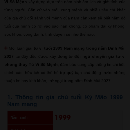
Vi Số Mệnh
xây dựng dựa trên năm sinh âm lịch và giới tính của
từng người. Căn cứ vào tuổi, cung mệnh và nhiều tiêu chí khác
của gia chủ đối sánh với mệnh của năm cần xem sẽ biết năm đó
tuổi của mình có rơi vào sao hạn không, có phạm đại kỵ không,
sức khỏe, công danh, tình duyên sẽ như thế nào.
Mọi luận giải
tử vi tuổi 1999 Nam mạng trong năm Đinh Mùi
2027
tại đây đều được xây dựng từ
đội ngũ chuyên gia tử vi
phong thủy Tử Vi Số Mệnh
, đảm bảo cung cấp thông tin chi tiết,
chính xác, hữu ích có thể hỗ trợ quý bạn chủ động trước những
thuận lợi hay khó khăn, trở ngại trong năm Đinh Mùi 2027.
1. Thông tin gia chủ tuổi Kỷ Mão 1999
Nam mạng
1999
Năm sinh