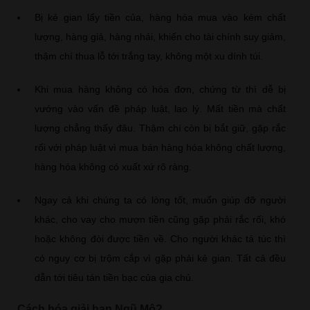
Bị kẻ gian lấy tiền của, hàng hóa mua vào kém chất
lượng, hàng giả, hàng nhái, khiến cho tài chính suy giảm,
thậm chí thua lỗ tới trắng tay, không một xu dính túi.
Khi mua hàng không có hóa đơn, chứng từ thì dễ bị
vướng vào vấn đề pháp luật, lao lý. Mất tiền mà chất
lượng chẳng thấy đâu. Thậm chí còn bị bắt giữ, gặp rắc
rối với pháp luật vì mua bán hàng hóa không chất lượng,
hàng hóa không có xuất xứ rõ ràng.
Ngay cả khi chúng ta có lòng tốt, muốn giúp đỡ người
khác, cho vay cho mượn tiền cũng gặp phải rắc rối, khó
hoặc không đòi được tiền về. Cho người khác tá túc thì
có nguy cơ bị trộm cắp vì gặp phải kẻ gian. Tất cả đều
dẫn tới tiêu tán tiền bạc của gia chủ.
Cách hóa giải hạn Ngũ Mộ?