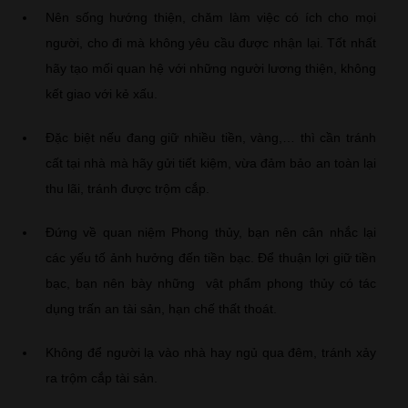
Nên sống hướng thiện, chăm làm việc có ích cho mọi
người, cho đi mà không yêu cầu được nhận lại. Tốt nhất
hãy tạo mối quan hệ với những người lương thiện, không
kết giao với kẻ xấu.
Đặc biệt nếu đang giữ nhiều tiền, vàng,… thì cần tránh
cất tại nhà mà hãy gửi tiết kiệm, vừa đảm bảo an toàn lại
thu lãi, tránh được trộm cắp.
Đứng về quan niệm Phong thủy, bạn nên cân nhắc lại
các yếu tố ảnh hưởng đến tiền bạc. Để thuận lợi giữ tiền
bạc, bạn nên bày những vật phẩm phong thủy có tác
dụng trấn an tài sản, hạn chế thất thoát.
Không để người lạ vào nhà hay ngủ qua đêm, tránh xảy
ra trộm cắp tài sản.