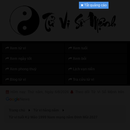
Tắt quảng cáo
Xem tử vi
Xem tuổi
Xem ngày tốt
Xem bói
Xem phong thuỷ
Lịch vạn niên
Blog tử vi
Tra cứu tử vi
Hôm nay: Thứ năm, Ngày 6/8/2026
Theo dõi Tử Vi Số Mệnh trên
Trang chủ
Tử vi hàng năm
Tử vi tuổi Kỷ Mão 1999 Nam mạng năm Đinh Mùi 2027