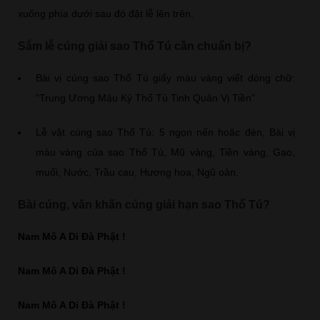
xuống phía dưới sau đó đặt lễ lên trên.
Sắm lễ cúng giải sao Thổ Tú cần chuẩn bị?
Bài vị cúng sao Thổ Tú giấy màu vàng viết dòng chữ:
“Trung Ương Mậu Kỷ Thổ Tú Tinh Quân Vị Tiền”
Lễ vật cúng sao Thổ Tú: 5 ngọn nến hoặc đèn, Bài vị
màu vàng của sao Thổ Tú, Mũ vàng, Tiền vàng, Gạo,
muối, Nước, Trầu cau, Hương hoa, Ngũ oản.
Bài cúng, văn khấn cúng giải hạn sao Thổ Tú?
Nam Mô A Di Đà Phật !
Nam Mô A Di Đà Phật !
Nam Mô A Di Đà Phật !