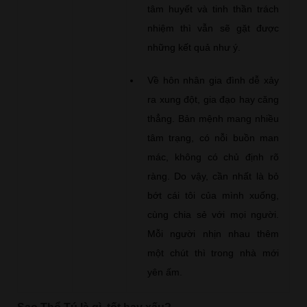
tâm huyết và tinh thần trách
nhiệm thì vẫn sẽ gặt được
những kết quả như ý.
Về hôn nhân gia đình dễ xảy
ra xung đột, gia đạo hay căng
thẳng. Bản mệnh mang nhiều
tâm trạng, có nỗi buồn man
mác, không có chủ định rõ
ràng. Do vậy, cần nhất là bỏ
bớt cái tôi của mình xuống,
cùng chia sẻ với mọi người.
Mỗi người nhịn nhau thêm
một chút thì trong nhà mới
yên ấm.