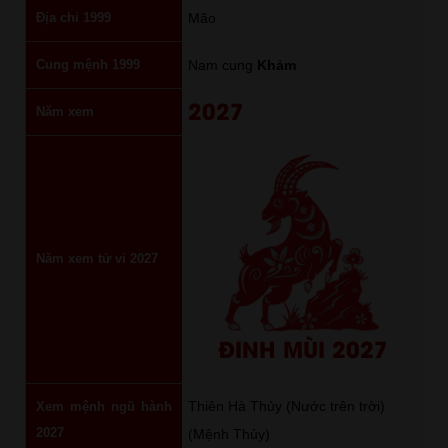
Địa chi 1999
Mão
Cung mệnh 1999
Nam cung
Khảm
2027
Năm xem
Năm xem tử vi 2027
ĐINH MÙI 2027
Thiên Hà Thủy (Nước trên trời)
Xem mệnh ngũ hành
2027
(Mệnh Thủy)