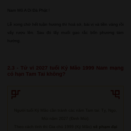
Nam Mô A Di Đà Phật !
Lễ xong chờ hết tuần hương thì hoá sớ, bài vị và tiền vàng rồi
vẩy rượu lên. Sau đó lấy muối gạo rắc bốn phương tám
hướng.
2.3 - Tử vi 2027 tuổi Kỷ Mão 1999 Nam mạng
có hạn Tam Tai không?
Người tuổi Kỷ Mão cần tránh các năm Tam tai: Tỵ, Ngọ,
Mùi năm 2027 (Đinh Mùi).
Theo cách tính thì Gia chủ 1999 (Kỷ Mão)
sẽ phạm đại