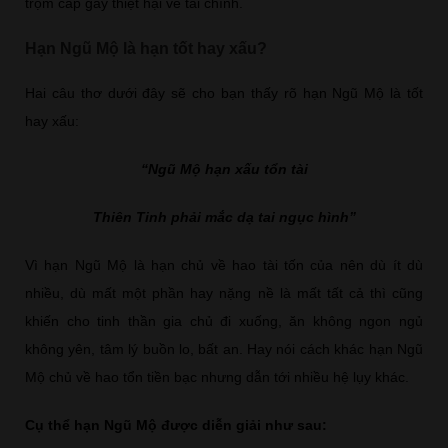
trộm cắp gây thiệt hại về tài chính.
Hạn Ngũ Mộ là hạn tốt hay xấu?
Hai câu thơ dưới đây sẽ cho bạn thấy rõ hạn Ngũ Mộ là tốt
hay xấu:
“Ngũ Mộ hạn xấu tổn tài
Thiên Tinh phải mắc dạ tai ngục hình”
Vì hạn Ngũ Mộ là hạn chủ về hao tài tốn của nên dù ít dù
nhiều, dù mất một phần hay nặng nề là mất tất cả thì cũng
khiến cho tinh thần gia chủ đi xuống, ăn không ngon ngủ
không yên, tâm lý buồn lo, bất an. Hay nói cách khác hạn Ngũ
Mộ chủ về hao tổn tiền bạc nhưng dẫn tới nhiều hệ lụy khác.
Cụ thể hạn Ngũ Mộ được diễn giải như sau: