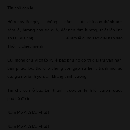
Tín chủ con là: .........................................
Hôm nay là ngày … tháng … năm …. tín chủ con thành tâm
sắm lễ, hương hoa trà quả, đốt nén tâm hương, thiết lập linh
án tại (địa chỉ) ……………..…. Để làm lễ cúng sao giải hạn sao
Thổ Tú chiếu mệnh:
Cúi mong chư vị chấp kỳ lễ bạc phù hộ độ trì giải trừ vận hạn,
ban phúc, lộc, thọ cho chúng con gặp sự lành, tránh mọi sự
dữ, gia nội bình yên, an khang thịnh vượng.
Tín chủ con lễ bạc tâm thành, trước án kính lễ, cúi xin được
phù hộ độ trì.
Nam Mô A Di Đà Phật !
Nam Mô A Di Đà Phật !