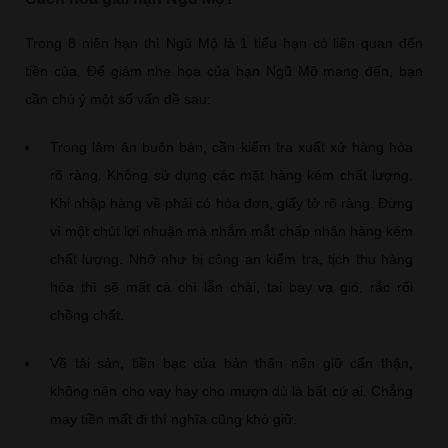
Trong 8 niên hạn thì Ngũ Mộ là 1 tiểu hạn có liên quan đến
tiền của. Để giảm nhẹ họa của hạn Ngũ Mộ mang đến, bạn
cần chú ý một số vấn đề sau:
Trong làm ăn buôn bán, cần kiểm tra xuất xứ hàng hóa
rõ ràng. Không sử dụng các mặt hàng kém chất lượng.
Khi nhập hàng về phải có hóa đơn, giấy tờ rõ ràng. Đừng
vì một chút lợi nhuận mà nhắm mắt chấp nhận hàng kém
chất lượng. Nhỡ như bị công an kiểm tra, tịch thu hàng
hóa thì sẽ mất cả chì lẫn chài, tai bay vạ gió, rắc rối
chồng chất.
Về tài sản, tiền bạc của bản thân nên giữ cẩn thận,
không nên cho vay hay cho mượn dù là bất cứ ai. Chẳng
may tiền mất đi thì nghĩa cũng khó giữ.