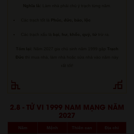
Nghĩa là:
Làm nhà phải chú ý trạch từng năm.
Các trạch tốt là
Phúc, đức, bảo, lộc
Các trạch xấu là
bại, hư, khốc, quỷ, tử
trừ ra.
Tóm lại:
Năm 2027 gia chủ sinh năm 1999 gặp
Trạch
Đức
thì mua nhà, làm nhà hoặc sửa nhà vào năm này
rất tốt!
2.8 - TỬ VI 1999 NAM MẠNG NĂM
2027
Năm
Mệnh
Thiên can
Địa chi