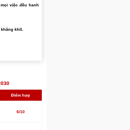
 mọi việc đều hanh
khăng khít.
2030
Điểm hợp
6/10