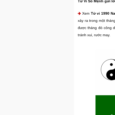
Tử Vi Số Mệnh gửi lờ
Xem
Tử vi 1990 N
xảy ra trong một thán
được tháng đó công d
tránh xui, rước may.