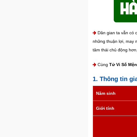
Dân gian ta vẫn có c
những thuận lợi, may m
tâm thái chủ động hơn
Cùng
Tử Vi Số Mệ
1. Thông tin g
Năm sinh
Giới tính