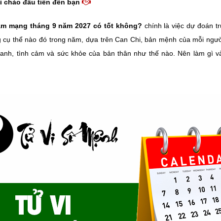
i chào đầu tiên đến bạn
am mạng tháng 9 năm 2027 có tốt không?
chính là việc dự đoán t
g cụ thể nào đó trong năm, dựa trên Can Chi, bản mệnh của mỗi ngườ
anh, tình cảm và sức khỏe của bản thân như thế nào. Nên làm gì v