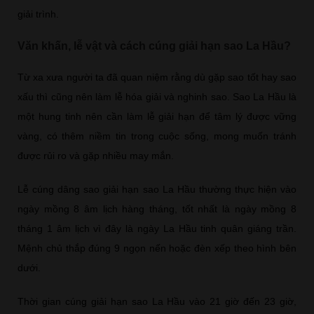
giải trình.
Văn khấn, lễ vật và cách cúng giải hạn sao La Hầu?
Từ xa xưa người ta đã quan niệm rằng dù gặp sao tốt hay sao
xấu thì cũng nên làm lễ hóa giải và nghinh sao. Sao La Hầu là
một hung tinh nên cần làm lễ giải hạn để tâm lý được vững
vàng, có thêm niềm tin trong cuộc sống, mong muốn tránh
được rủi ro và gặp nhiều may mắn.
Lễ cúng dâng sao giải hạn sao La Hầu thường thực hiện vào
ngày mồng 8 âm lịch hàng tháng, tốt nhất là ngày mồng 8
tháng 1 âm lịch vì đây là ngày La Hầu tinh quân giáng trần.
Mệnh chủ thắp đúng 9 ngọn nến hoặc đèn xếp theo hình bên
dưới.
Thời gian cúng giải hạn sao La Hầu vào 21 giờ đến 23 giờ,