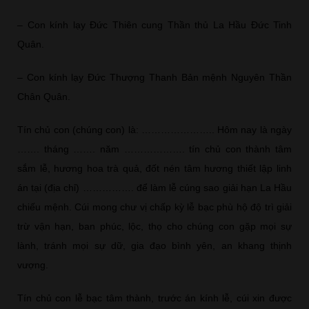
– Con kính lạy Đức Thiên cung Thần thủ La Hầu Đức Tinh
Quân.
– Con kính lạy Đức Thượng Thanh Bản mệnh Nguyên Thần
Chân Quân.
Tín chủ con (chúng con) là: ………………….. Hôm nay là ngày
……. tháng ……. năm ………………. tín chủ con thành tâm
sắm lễ, hương hoa trà quả, đốt nén tâm hương thiết lập linh
án tại (địa chỉ) ……………. để làm lễ cúng sao giải hạn La Hầu
chiếu mệnh. Cúi mong chư vị chấp kỳ lễ bạc phù hộ độ trì giải
trừ vận hạn, ban phúc, lộc, thọ cho chúng con gặp mọi sự
lành, tránh mọi sự dữ, gia đạo bình yên, an khang thịnh
vượng.
Tín chủ con lễ bạc tâm thành, trước án kính lễ, cúi xin được