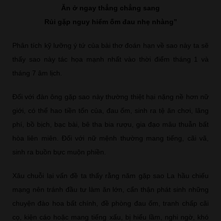
Ăn ở ngay thẳng chẳng sang
Rủi gặp nguy hiểm ốm đau nhẹ nhàng”
Phân tích kỹ lưỡng ý tứ của bài thơ đoán hạn về sao này ta sẽ
thấy sao này tác họa mạnh nhất vào thời điểm tháng 1 và
tháng 7 âm lịch.
Đối với đàn ông gặp sao này thường thiệt hại nặng nề hơn nữ
giới, có thể hao tiền tốn của, đau ốm, sinh ra tệ ăn chơi, lãng
phí, bồ bịch, bạc bài, bê tha bia rượu, gia đạo mâu thuẫn bất
hòa liên miên. Đối với nữ mệnh thường mang tiếng, cãi vã,
sinh ra buồn bực muộn phiền.
Xâu chuỗi lại vấn đề ta thấy rằng năm gặp sao La hầu chiếu
mạng nên tránh đầu tư làm ăn lớn, cẩn thận phát sinh những
chuyện đào hoa bất chính, đề phòng đau ốm, tranh chấp cãi
cọ, kiện cáo hoặc mang tiếng xấu, bị hiểu lầm, nghi ngờ, khó