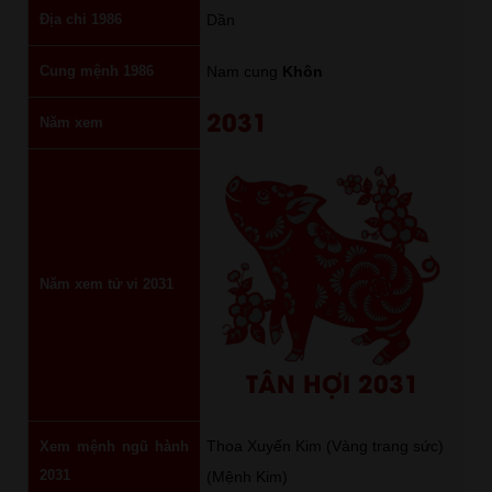
Địa chi 1986
Dần
Cung mệnh 1986
Nam cung
Khôn
2031
Năm xem
Năm xem tử vi 2031
TÂN HỢI 2031
Thoa Xuyến Kim (Vàng trang sức)
Xem mệnh ngũ hành
2031
(Mệnh Kim)