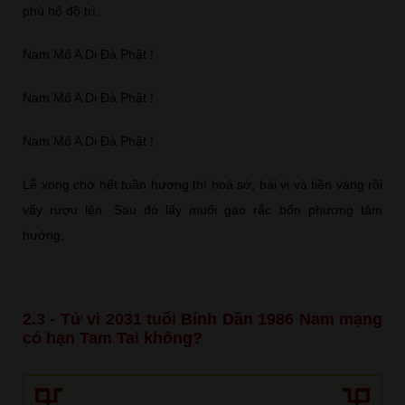
phù hộ độ trì.
Nam Mô A Di Đà Phật !
Nam Mô A Di Đà Phật !
Nam Mô A Di Đà Phật !
Lễ xong chờ hết tuần hương thì hoá sớ, bài vị và tiền vàng rồi
vẩy rượu lên. Sau đó lấy muối gạo rắc bốn phương tám
hướng.
2.3 - Tử vi 2031 tuổi Bính Dần 1986 Nam mạng
có hạn Tam Tai không?