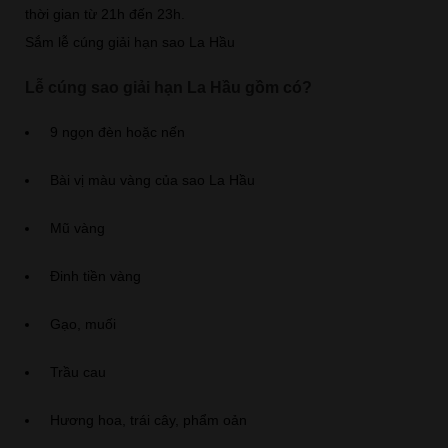
thời gian từ 21h đến 23h.
Sắm lễ cúng giải hạn sao La Hầu
Lễ cúng sao giải hạn La Hầu gồm có?
9 ngọn đèn hoặc nến
Bài vị màu vàng của sao La Hầu
Mũ vàng
Đinh tiền vàng
Gạo, muối
Trầu cau
Hương hoa, trái cây, phẩm oản