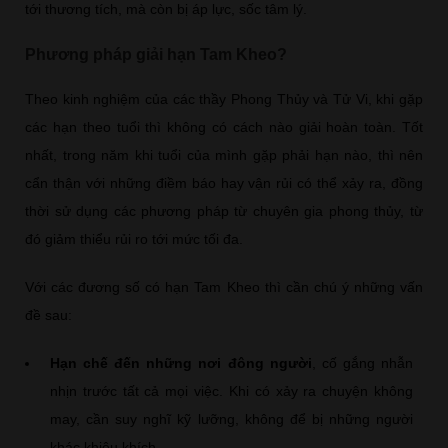
tới thương tích, mà còn bị áp lực, sốc tâm lý.
Phương pháp giải hạn Tam Kheo?
Theo kinh nghiệm của các thầy Phong Thủy và Tử Vi, khi gặp
các hạn theo tuổi thì không có cách nào giải hoàn toàn. Tốt
nhất, trong năm khi tuổi của mình gặp phải hạn nào, thì nên
cẩn thận với những điềm báo hay vận rủi có thể xảy ra, đồng
thời sử dụng các phương pháp từ chuyên gia phong thủy, từ
đó giảm thiểu rủi ro tới mức tối đa.
Với các đương số có hạn Tam Kheo thì cần chú ý những vấn
đề sau:
Hạn chế đến những nơi đông người
, cố gắng nhẫn
nhịn trước tất cả mọi việc. Khi có xảy ra chuyện không
may, cần suy nghĩ kỹ lưỡng, không để bị những người
khác khiêu khích.