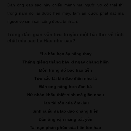
Đàn ông gặp sao này chiếu mệnh mà người vợ có thai thì
trong năm đó lại được hên may, làm ăn được phát đạt mà
người vợ sinh sản cũng được bình an.
Trong dân gian vẫn lưu truyền một bài thơ về tính
chất của sao La Hầu như sau?
“La hầu hạn ấy nặng thay
Tháng giêng tháng bảy kị ngay chẳng hiền
Môn trung đổ bạc hao tiền
Tửu sắc tài khí đảo điên như là
Đàn ông nặng hơn đàn bà
Nữ nhân khẩu thiệt sinh mà giận nhau
Hao tài tốn của ốm đau
Sinh ra ẩu đả lao đao chẳng hiền
Đàn ông vận mạng bất yên
Tai nạn phản phúc của tiền tốn hao