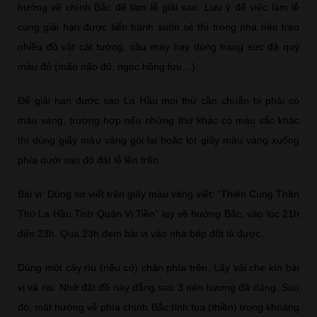
hướng về chính Bắc để làm lễ giải sao. Lưu ý để việc làm lễ
cúng giải hạn được tiến hành suôn sẻ thì trong nhà nên treo
nhiều đồ vật cát tường, cầu may hay dùng trang sức đá quý
màu đỏ (mão não đỏ, ngọc hồng lưu…).
Để giải hạn được sao La Hầu mọi thứ cần chuẩn bị phải có
màu vàng, trường hợp nếu những thứ khác có màu sắc khác
thì dùng giấy màu vàng gói lại hoặc lót giấy màu vàng xuống
phía dưới sau đó đặt lễ lên trên.
Bài vị: Dùng sớ viết trên giấy màu vàng viết: “Thiên Cung Thần
Thủ La Hầu Tinh Quân Vị Tiền” lạy về hướng Bắc, vào lúc 21h
đến 23h.​ Qua 23h đem bài vị vào nhà bếp đốt là được.
Dùng một cây rìu (nếu có) chặn phía trên. Lấy vải che kín bài
vị và rìu. Nhớ đặt đồ này đằng sau 3 nén hương đã dâng. Sau
đó, mặt hướng về phía chính Bắc tĩnh tọa (thiền) trong khoảng