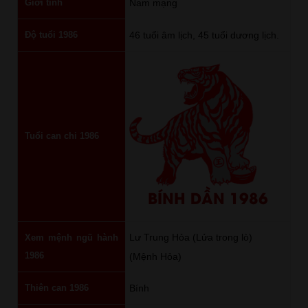
Giới tính
Nam mạng
Độ tuổi 1986
46 tuổi âm lịch, 45 tuổi dương lịch.
Tuổi can chi 1986
BÍNH DẦN 1986
Lư Trung Hỏa (Lửa trong lò)
Xem mệnh ngũ hành
1986
(Mệnh Hỏa)
Thiên can 1986
Bính