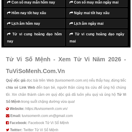
Con số may mắn hôm nay
Con số may mắn ngày mai
Hôm nay tốt hay xấu
Ngày mai tốt hay xấu
Lịch âm hôm nay
Lịch âm ngày mai
Tử vi cung hoàng đạo hôm
Tử vi cung hoàng đạo ngày
nay
mai
Tử Vi Số Mệnh - Xem Tử Vi Năm 2026 -
TuViSoMenh.Com.Vn
Quý độc giả
đọc bài trên Web (tuvisomenh.com.vn) nếu thấy hay, đừng tiếc
chia sẻ Link Web
đến bạn bè, người thân cùng tra cứu để ủng hộ chúng
tôi. Xin chân thành cảm ơn quý độc giả đã luôn yêu quý và ủng hộ
Tử Vi
Số Mệnh
trong suốt chặng đường vừa qua!
Website:
https://tuvisomenh.com.vn/
Email:
tuvisomenh.com.vn@gmail.com
Facebook:
Facebook Tử Vi Số Mệnh
Twitter:
Twitter Tử Vi Số Mệnh