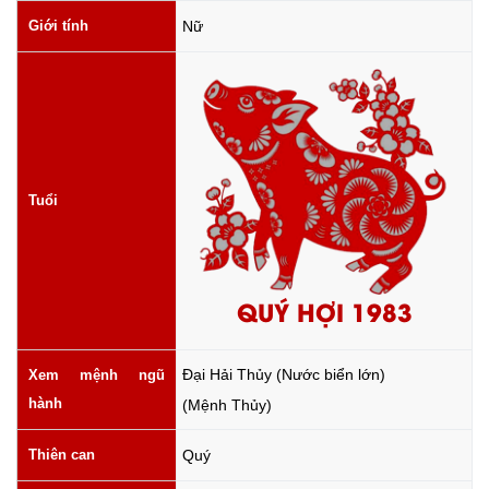
Giới tính
Nữ
Tuổi
QUÝ HỢI 1983
Đại Hải Thủy (Nước biển lớn)
Xem mệnh ngũ
hành
(Mệnh Thủy)
Thiên can
Quý