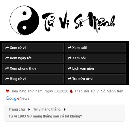
Xem tử vi
Xem tuổi
Xem ngày tốt
Xem bói
Xem phong thuỷ
Lịch vạn niên
Blog tử vi
Tra cứu tử vi
Hôm nay: Thứ năm, Ngày 6/8/2026
Theo dõi Tử Vi Số Mệnh trên
Trang chủ
Tử vi hàng tháng
Tử vi 1983 Nữ mạng tháng sau có tốt không?