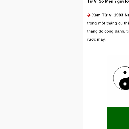
Tử Vi Số Mệnh gửi lờ
Xem
Tử vi 1983 N
trong một tháng cụ th
tháng đó công danh, t
rước may.