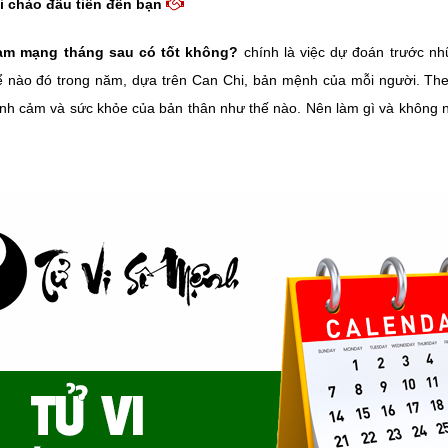
i chào đầu tiên đến bạn
am mạng tháng sau có tốt không?
chính là việc dự đoán trước nh
ể nào đó trong năm, dựa trên Can Chi, bản mệnh của mỗi người. Th
ình cảm và sức khỏe của bản thân như thế nào. Nên làm gì và không nê