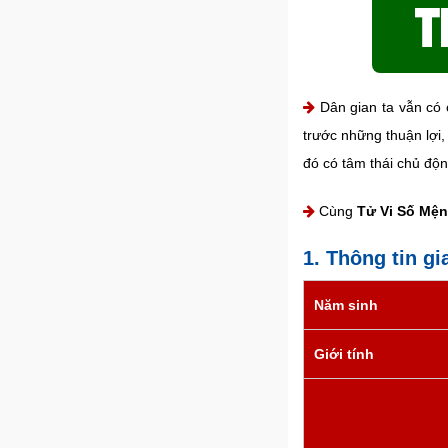
Dân gian ta vẫn có c
trước những thuận lợi,
đó có tâm thái chủ độ
Cùng
Tử Vi Số Mệ
1. Thông tin g
Năm sinh
Giới tính