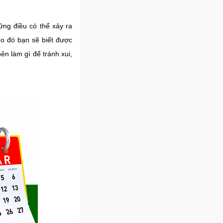
ững điều có thể xảy ra
eo đó bạn sẽ biết được
n làm gì để tránh xui,