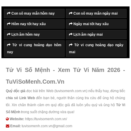
Con số may mắn hôm nay
Con số may mắn ngày mai
Hôm nay tốt hay xấu
Ngày mai tốt hay xấu
Lịch âm hôm nay
Lịch âm ngày mai
Tử vi cung hoàng đạo hôm
Tử vi cung hoàng đạo ngày
nay
mai
Tử Vi Số Mệnh - Xem Tử Vi Năm 2026 -
TuViSoMenh.Com.Vn
Quý độc giả
đọc bài trên Web (tuvisomenh.com.vn) nếu thấy hay, đừng tiếc
chia sẻ Link Web
đến bạn bè, người thân cùng tra cứu để ủng hộ chúng
tôi. Xin chân thành cảm ơn quý độc giả đã luôn yêu quý và ủng hộ
Tử Vi
Số Mệnh
trong suốt chặng đường vừa qua!
Website:
https://tuvisomenh.com.vn/
Email:
tuvisomenh.com.vn@gmail.com