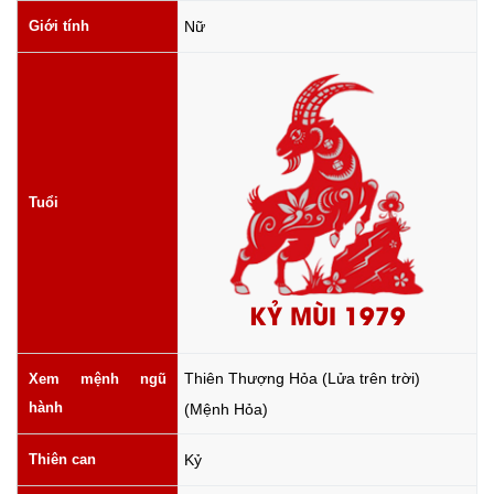
Giới tính
Nữ
Tuổi
KỶ MÙI 1979
Thiên Thượng Hỏa (Lửa trên trời)
Xem mệnh ngũ
hành
(Mệnh Hỏa)
Thiên can
Kỷ