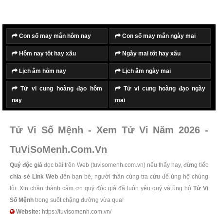
Con số may mắn hôm nay
Con số may mắn ngày mai
Hôm nay tốt hay xấu
Ngày mai tốt hay xấu
Lịch âm hôm nay
Lịch âm ngày mai
Tử vi cung hoàng đạo hôm
Tử vi cung hoàng đạo ngày
nay
mai
Tử Vi Số Mệnh - Xem Tử Vi Năm 2026 -
TuViSoMenh.Com.Vn
Quý độc giả
đọc bài trên Web (tuvisomenh.com.vn) nếu thấy hay, đừng tiếc
chia sẻ Link Web
đến bạn bè, người thân cùng tra cứu để ủng hộ chúng
tôi. Xin chân thành cảm ơn quý độc giả đã luôn yêu quý và ủng hộ
Tử Vi
Số Mệnh
trong suốt chặng đường vừa qua!
Website:
https://tuvisomenh.com.vn/