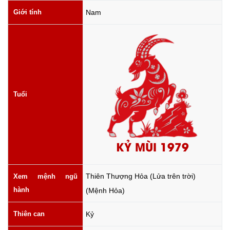
Giới tính
Nam
Tuổi
KỶ MÙI 1979
Thiên Thượng Hỏa (Lửa trên trời)
Xem mệnh ngũ
hành
(Mệnh Hỏa)
Thiên can
Kỷ