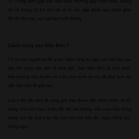
=> Trong năm gặp sao Mộc Đức thường gặp may mắn, tháng
10 và tháng 12 âm lịch sẽ có tin vui, gặp được quý nhân giúp
đỡ về tiền bạc, sự nghiệp hanh thông.
Cách cúng sao Mộc Đức?
Từ xa xưa người ta đã quan niệm rằng dù gặp sao tốt hay sao
xấu thì cũng nên làm lễ hóa giải. Sao Mộc Đức là một phúc
tinh nhưng nếu muốn có một năm bình an và tốt đẹp hơn thì
vẫn cần làm lễ giải sao.
Lưu ý để việc làm lễ cúng giải hạn được tiến hành suôn sẻ thì
trong nhà nên treo nhiều đồ vật cát tường, cầu may hay dùng
trang sức đá quý màu đỏ, tím như mã não đỏ, ngọc hồng lựu,
hồng ngọc…