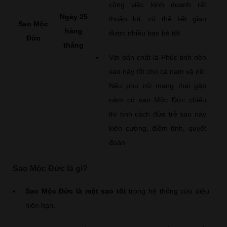
công việc kinh doanh rất
Ngày 25
thuận lợi, có thể kết giao
Sao Mộc
hàng
được nhiều bạn bè tốt.
Đức
tháng
Với bản chất là Phúc tinh nên
sao này tốt cho cả nam và nữ.
Nếu phụ nữ mang thai gặp
năm có sao Mộc Đức chiếu
thì tính cách đứa trẻ sau này
kiên cường, điềm tĩnh, quyết
đoán
Sao Mộc Đức là gì?
Sao Mộc Đức là một sao tốt
trong hệ thống cửu diệu
niên hạn.