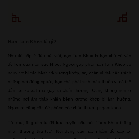
Hạn Tam Kheo là gì?
Như đề cập ở đầu bài viết, nạn Tam Kheo là hạn chủ về vấn
đề liên quan tới sức khỏe. Người gặp phải hạn Tam Kheo có
nguy cơ bị các bệnh về xương khớp, tay chân vì thế nên tránh
những nơi đông người, hạn chế phát sinh mâu thuẫn vì có thể
dẫn tới xô xát mà gây ra chấn thương. Cũng không nên ở
những nơi ẩm thấp khiến bệnh xương khớp bị ảnh hưởng.
Ngoài ra cũng cần đề phòng các chấn thương ngoại khoa.
Từ xưa, ông cha ta đã lưu truyền câu nói: “Tam Kheo thống
nhãn thương thủ túc”. Nội dung câu này nhằm đề cập tới