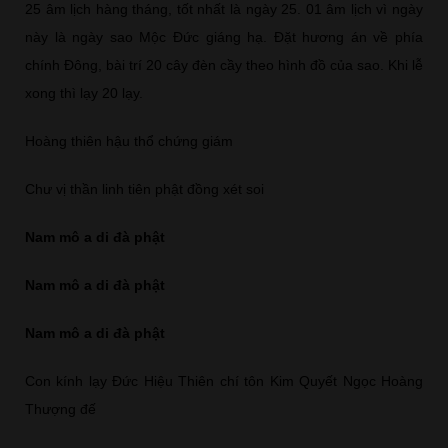
25 âm lịch hàng tháng, tốt nhất là ngày 25. 01 âm lịch vì ngày
này là ngày sao Mộc Đức giáng hạ. Đặt hương án về phía
chính Đông, bài trí 20 cây đèn cầy theo hình đồ của sao. Khi lễ
xong thì lạy 20 lạy.
Hoàng thiên hậu thổ chứng giám
Chư vị thần linh tiên phật đồng xét soi
Nam mô a di đà phật
Nam mô a di đà phật
Nam mô a di đà phật
Con kính lạy Đức Hiệu Thiên chí tôn Kim Quyết Ngọc Hoàng
Thượng đế