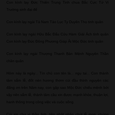
Con kính lạy Đức Thiên Trung Tinh chua Bắc Cực Tử Vi
Trường sinh đại đế
Con kính lạy ngài Tả Nam Tào Lục Ty Duyên Thọ tinh quân
Con kính lạy ngài Hữu Bắc Đẩu Cửu Hàm Giải Ách tinh quân
Con kính lạy Đức Đông Phương Giáp Ất Mộc Đức tinh quân
Con kính lạy ngài Thượng Thanh Bản Mệnh Nguyên Thần
chân quân
Hôm này là ngày... Tín chủ con tên là... ngụ tại... Con thành
tâm sắm lễ, đốt nén hương thơm cúi đầu thỉnh nguyện các
đấng ơn trên Năm nay, con gặp sao Mộc Đức chiếu mệnh bởi
vậy nên sắm lễ, thành tâm cầu xin được mạnh khỏe, thuận lợi,
hanh thông trong công việc và cuộc sống.
Cúi xin chư vị thần linh, tiên phật nhận chút lễ mọn, chứng