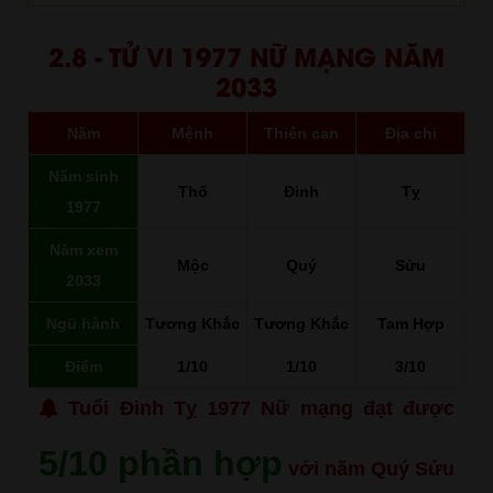
2.8 - TỬ VI 1977 NỮ MẠNG NĂM
2033
Năm
Mệnh
Thiên can
Địa chi
Năm sinh
Thổ
Đinh
Tỵ
1977
Năm xem
Mộc
Quý
Sửu
2033
Ngũ hành
Tương Khắc
Tương Khắc
Tam Hợp
Điểm
1/10
1/10
3/10
Tuổi Đinh Tỵ 1977 Nữ mạng đạt được
5/10 phần hợp
với năm Quý Sửu