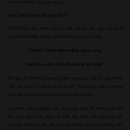
mà cả tinh thần của con người.
Hạn Tam Kheo tốt hay xấu?
Để biết hạn Tam Kheo xấu hay tốt, chỉ cần đọc qua nội dung
câu thơ dưới đây là bạn có thể hình dung phần nào:
“Huỳnh Tuyền bệnh nặng nguy vong
Tam Kheo đau mắt, đề phòng tay chân”
Rõ ràng có thể thấy hạn này liên quan trực tiếp tới sức khỏe,
mắt, tay chân có nguy cơ bị sự cố. Thị lực suy giảm, xương
khớp tay chân bị thương tích do té ngã, xô xát…
Dựa trên những nghiên cứu được ghi chép thì không chỉ cần
chú ý tới sức khỏe, bệnh về mắt, tay, chân, khi gặp hạn này
còn cần tránh thị phi, cãi vã, mâu thuẫn vì không những dẫn