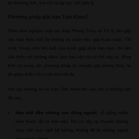
tới thương tích, mà còn bị áp lực, sốc tâm lý.
Phương pháp giải hạn Tam Kheo?
Theo kinh nghiệm của các thầy Phong Thủy và Tử Vi, khi gặp
các hạn theo tuổi thì không có cách nào giải hoàn toàn. Tốt
nhất, trong năm khi tuổi của mình gặp phải hạn nào, thì nên
cẩn thận với những điềm báo hay vận rủi có thể xảy ra, đồng
thời sử dụng các phương pháp từ chuyên gia phong thủy, từ
đó giảm thiểu rủi ro tới mức tối đa.
Với các đương số có hạn Tam Kheo thì cần chú ý những vấn
đề sau:
Hạn chế đến những nơi đông người
, cố gắng nhẫn
nhịn trước tất cả mọi việc. Khi có xảy ra chuyện không
may, cần suy nghĩ kỹ lưỡng, không để bị những người
khác khiêu khích.