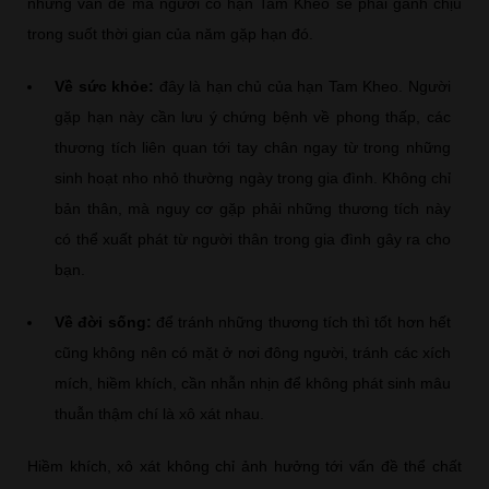
những vấn đề mà người có hạn Tam Kheo sẽ phải gánh chịu
trong suốt thời gian của năm gặp hạn đó.
Về sức khỏe:
đây là hạn chủ của hạn Tam Kheo. Người
gặp hạn này cần lưu ý chứng bệnh về phong thấp, các
thương tích liên quan tới tay chân ngay từ trong những
sinh hoạt nho nhỏ thường ngày trong gia đình. Không chỉ
bản thân, mà nguy cơ gặp phải những thương tích này
có thể xuất phát từ người thân trong gia đình gây ra cho
bạn.
Về đời sống:
để tránh những thương tích thì tốt hơn hết
cũng không nên có mặt ở nơi đông người, tránh các xích
mích, hiềm khích, cần nhẫn nhịn để không phát sinh mâu
thuẫn thậm chí là xô xát nhau.
Hiềm khích, xô xát không chỉ ảnh hưởng tới vấn đề thể chất