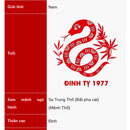
Giới tính
Nam
Tuổi
ĐINH TỴ 1977
Sa Trung Thổ (Đất pha cát)
Xem mệnh ngũ
hành
(Mệnh Thổ)
Thiên can
Đinh