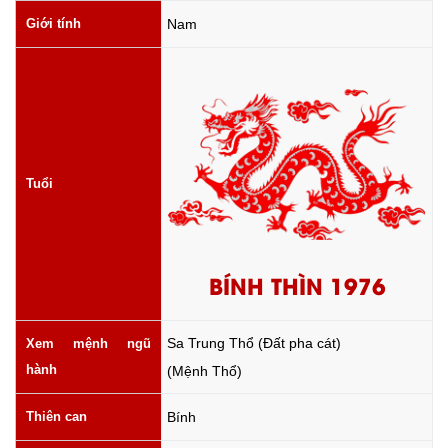
Giới tính
Nam
Tuổi
BÍNH THÌN 1976
Sa Trung Thổ (Đất pha cát)
Xem mệnh ngũ
hành
(Mệnh Thổ)
Thiên can
Bính