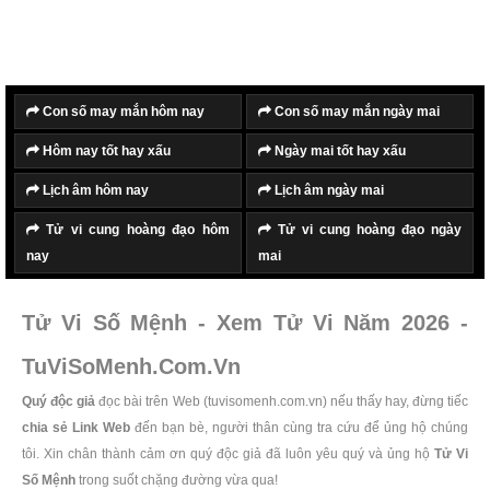
Con số may mắn hôm nay
Con số may mắn ngày mai
Hôm nay tốt hay xấu
Ngày mai tốt hay xấu
Lịch âm hôm nay
Lịch âm ngày mai
Tử vi cung hoàng đạo hôm
Tử vi cung hoàng đạo ngày
nay
mai
Tử Vi Số Mệnh - Xem Tử Vi Năm 2026 -
TuViSoMenh.Com.Vn
Quý độc giả
đọc bài trên Web (tuvisomenh.com.vn) nếu thấy hay, đừng tiếc
chia sẻ Link Web
đến bạn bè, người thân cùng tra cứu để ủng hộ chúng
tôi. Xin chân thành cảm ơn quý độc giả đã luôn yêu quý và ủng hộ
Tử Vi
Số Mệnh
trong suốt chặng đường vừa qua!