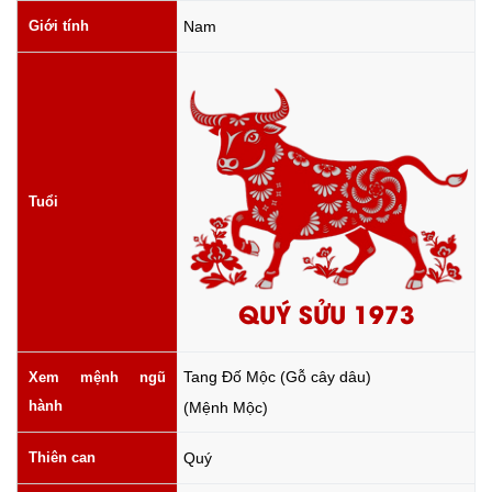
Giới tính
Nam
Tuổi
QUÝ SỬU 1973
Tang Đố Mộc (Gỗ cây dâu)
Xem mệnh ngũ
hành
(Mệnh Mộc)
Thiên can
Quý