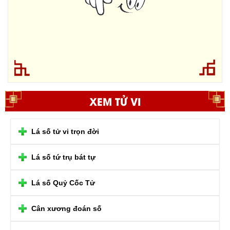
XEM TỬ VI
Lá số tử vi trọn đời
Lá số tứ trụ bát tự
Lá số Quỷ Cốc Tử
Cân xương đoán số