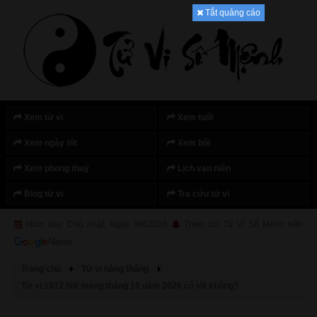
Tắt quảng cáo
Xem tử vi
Xem tuổi
Xem ngày tốt
Xem bói
Xem phong thuỷ
Lịch vạn niên
Blog tử vi
Tra cứu tử vi
Hôm nay: Chủ nhật, Ngày 9/8/2026
Theo dõi Tử Vi Số Mệnh trên
Trang chủ
Tử vi hàng tháng
Tử vi 1972 Nữ mạng tháng 10 năm 2026 có tốt không?