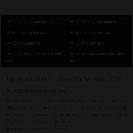
Con số may mắn hôm nay
Con số may mắn ngày mai
Hôm nay tốt hay xấu
Ngày mai tốt hay xấu
Lịch âm hôm nay
Lịch âm ngày mai
Tử vi cung hoàng đạo hôm
Tử vi cung hoàng đạo ngày
nay
mai
Tử Vi Số Mệnh - Xem Tử Vi Năm 2026 -
TuViSoMenh.Com.Vn
Quý độc giả
đọc bài trên Web (tuvisomenh.com.vn) nếu thấy hay, đừng tiếc
chia sẻ Link Web
đến bạn bè, người thân cùng tra cứu để ủng hộ chúng
tôi. Xin chân thành cảm ơn quý độc giả đã luôn yêu quý và ủng hộ
Tử Vi
Số Mệnh
trong suốt chặng đường vừa qua!
Website:
https://tuvisomenh.com.vn/