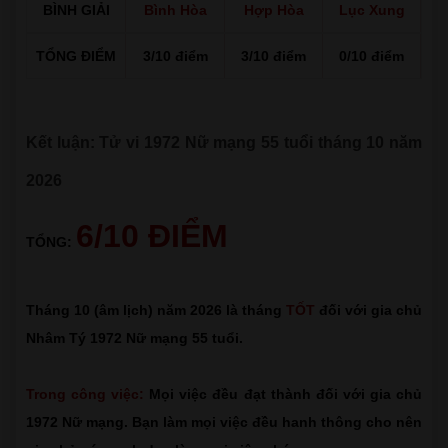
BÌNH GIẢI
Bình Hòa
Hợp Hòa
Lục Xung
TỔNG ĐIỂM
3/10 điểm
3/10 điểm
0/10 điểm
Kết luận: Tử vi 1972 Nữ mạng 55 tuổi tháng 10 năm
2026
6/10 ĐIỂM
TỔNG:
Tháng 10 (âm lịch) năm 2026 là tháng
TỐT
đối với gia chủ
Nhâm Tý 1972 Nữ mạng 55 tuổi.
Trong công việc:
Mọi việc đều đạt thành đối với gia chủ
1972 Nữ mạng. Bạn làm mọi việc đều hanh thông cho nên