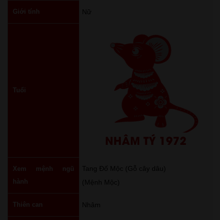
Giới tính
Nữ
Tuổi
NHÂM TÝ 1972
Tang Đố Mộc (Gỗ cây dâu)
Xem mệnh ngũ
hành
(Mệnh Mộc)
Thiên can
Nhâm