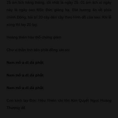
25 âm lịch hàng tháng, tốt nhất là ngày 25. 01 âm lịch vì ngày
này là ngày sao Mộc Đức giáng hạ. Đặt hương án về phía
chính Đông, bài trí 20 cây đèn cầy theo hình đồ của sao. Khi lễ
xong thì lạy 20 lạy.
Hoàng thiên hậu thổ chứng giám
Chư vị thần linh tiên phật đồng xét soi
Nam mô a di đà phật
Nam mô a di đà phật
Nam mô a di đà phật
Con kính lạy Đức Hiệu Thiên chí tôn Kim Quyết Ngọc Hoàng
Thượng đế