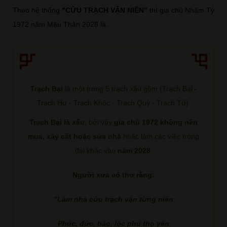
Theo hệ thống
"CỬU TRẠCH VẬN NIÊN"
thì gia chủ Nhâm Tý
1972 năm Mậu Thân 2028 là:
Trạch Bại
là một trong 5 trạch xấu gồm (Trạch Bại -
Trạch Hư - Trạch Khốc - Trạch Quỷ - Trạch Tử).
Trạch Bại là xấu
, bởi vậy
gia chủ 1972 không nên
mua, xây cất hoặc sửa nhà
hoặc làm các việc trọng
đại khác vào
năm 2028
.
Người xưa có thơ rằng:
"Làm nhà cửu trạch vận từng niên
Phúc, đức, bảo, lộc phú thọ yên