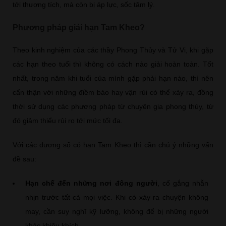
tới thương tích, mà còn bị áp lực, sốc tâm lý.
Phương pháp giải hạn Tam Kheo?
Theo kinh nghiệm của các thầy Phong Thủy và Tử Vi, khi gặp
các hạn theo tuổi thì không có cách nào giải hoàn toàn. Tốt
nhất, trong năm khi tuổi của mình gặp phải hạn nào, thì nên
cẩn thận với những điềm báo hay vận rủi có thể xảy ra, đồng
thời sử dụng các phương pháp từ chuyên gia phong thủy, từ
đó giảm thiểu rủi ro tới mức tối đa.
Với các đương số có hạn Tam Kheo thì cần chú ý những vấn
đề sau:
Hạn chế đến những nơi đông người
, cố gắng nhẫn
nhịn trước tất cả mọi việc. Khi có xảy ra chuyện không
may, cần suy nghĩ kỹ lưỡng, không để bị những người
khác khiêu khích.