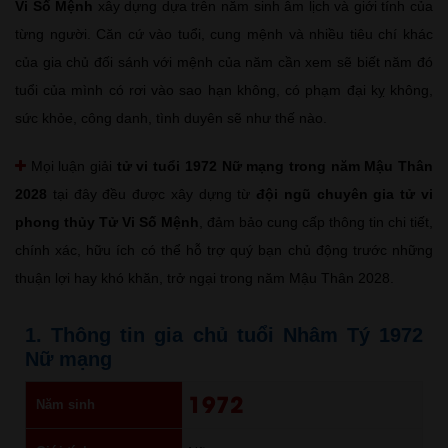
Vi Số Mệnh
xây dựng dựa trên năm sinh âm lịch và giới tính của
từng người. Căn cứ vào tuổi, cung mệnh và nhiều tiêu chí khác
của gia chủ đối sánh với mệnh của năm cần xem sẽ biết năm đó
tuổi của mình có rơi vào sao hạn không, có phạm đại kỵ không,
sức khỏe, công danh, tình duyên sẽ như thế nào.
Mọi luận giải
tử vi tuổi 1972 Nữ mạng trong năm Mậu Thân
2028
tại đây đều được xây dựng từ
đội ngũ chuyên gia tử vi
phong thủy Tử Vi Số Mệnh
, đảm bảo cung cấp thông tin chi tiết,
chính xác, hữu ích có thể hỗ trợ quý bạn chủ động trước những
thuận lợi hay khó khăn, trở ngại trong năm Mậu Thân 2028.
1. Thông tin gia chủ tuổi Nhâm Tý 1972
Nữ mạng
1972
Năm sinh