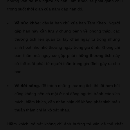
những vấn đề mà người có hạn Tam Kheo sẽ phải gánh chịu
trong suốt thời gian của năm gặp hạn đó.
Về sức khỏe:
đây là hạn chủ của hạn Tam Kheo. Người
gặp hạn này cần lưu ý chứng bệnh về phong thấp, các
thương tích liên quan tới tay chân ngay từ trong những
sinh hoạt nho nhỏ thường ngày trong gia đình. Không chỉ
bản thân, mà nguy cơ gặp phải những thương tích này
có thể xuất phát từ người thân trong gia đình gây ra cho
bạn.
Về đời sống:
để tránh những thương tích thì tốt hơn hết
cũng không nên có mặt ở nơi đông người, tránh các xích
mích, hiềm khích, cần nhẫn nhịn để không phát sinh mâu
thuẫn thậm chí là xô xát nhau.
Hiềm khích, xô xát không chỉ ảnh hưởng tới vấn đề thể chất