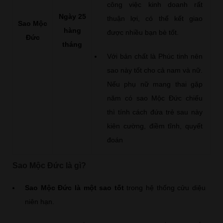
công việc kinh doanh rất
Ngày 25
thuận lợi, có thể kết giao
Sao Mộc
hàng
được nhiều bạn bè tốt.
Đức
tháng
Với bản chất là Phúc tinh nên
sao này tốt cho cả nam và nữ.
Nếu phụ nữ mang thai gặp
năm có sao Mộc Đức chiếu
thì tính cách đứa trẻ sau này
kiên cường, điềm tĩnh, quyết
đoán
Sao Mộc Đức là gì?
Sao Mộc Đức là một sao tốt
trong hệ thống cửu diệu
niên hạn.