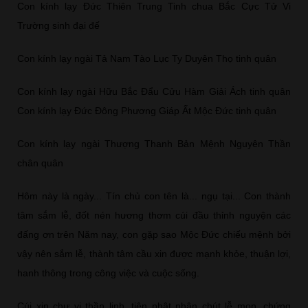
Con kính lạy Đức Thiên Trung Tinh chua Bắc Cực Tử Vi
Trường sinh đại đế
Con kính lạy ngài Tả Nam Tào Lục Ty Duyên Thọ tinh quân
Con kính lạy ngài Hữu Bắc Đẩu Cửu Hàm Giải Ách tinh quân
Con kính lạy Đức Đông Phương Giáp Ất Mộc Đức tinh quân
Con kính lạy ngài Thượng Thanh Bản Mệnh Nguyên Thần
chân quân
Hôm này là ngày... Tín chủ con tên là... ngụ tại... Con thành
tâm sắm lễ, đốt nén hương thơm cúi đầu thỉnh nguyện các
đấng ơn trên Năm nay, con gặp sao Mộc Đức chiếu mệnh bởi
vậy nên sắm lễ, thành tâm cầu xin được mạnh khỏe, thuận lợi,
hanh thông trong công việc và cuộc sống.
Cúi xin chư vị thần linh, tiên phật nhận chút lễ mọn, chứng