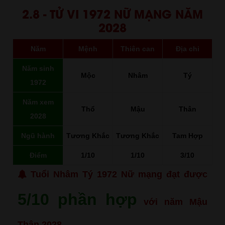
2.8 - TỬ VI 1972 NỮ MẠNG NĂM
2028
Năm
Mệnh
Thiên can
Địa chi
Năm sinh
Mộc
Nhâm
Tý
1972
Năm xem
Thổ
Mậu
Thân
2028
Ngũ hành
Tương Khắc
Tương Khắc
Tam Hợp
Điểm
1/10
1/10
3/10
Tuổi Nhâm Tý 1972 Nữ mạng đạt được
5/10 phần hợp
với năm Mậu
Thân 2028