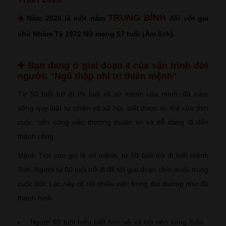
TRUNG BÌNH
Năm 2028 là một năm
đối với gia
chủ Nhâm Tý 1972 Nữ mạng 57 tuổi (Âm lịch).
Bạn đang ở giai đoạn 4 của vận trình đời
người:
"Ngũ thập nhi tri thiên mệnh"
Từ 50 tuổi trở đi thì biết rõ sứ mệnh của mình; đã nắm
vững quy luật tự nhiên và xã hội, biết được xu thế của thời
cuộc, nên công việc thường thuận lợi và dễ dàng đi đến
thành công.
Mệnh Trời còn gọi là số mệnh, từ 50 tuổi trở đi biết mệnh
Trời. Người từ 50 tuổi trở đi đã tới giai đoạn chín muồi trong
cuộc đời. Lúc này có rất nhiều việc trong đời dường như đã
thành hình.
Người 50 tuổi hiểu biết hơn về xã hội nên càng thấu