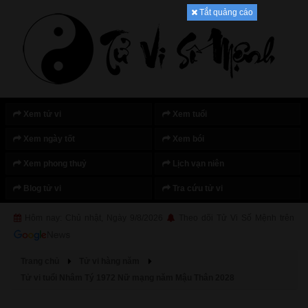
Tắt quảng cáo
Xem tử vi
Xem tuổi
Xem ngày tốt
Xem bói
Xem phong thuỷ
Lịch vạn niên
Blog tử vi
Tra cứu tử vi
Hôm nay: Chủ nhật, Ngày 9/8/2026
Theo dõi Tử Vi Số Mệnh trên
Trang chủ
Tử vi hàng năm
Tử vi tuổi Nhâm Tý 1972 Nữ mạng năm Mậu Thân 2028