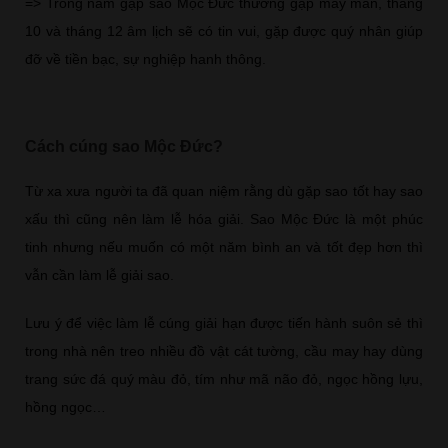
=> Trong năm gặp sao Mộc Đức thường gặp may mắn, tháng
10 và tháng 12 âm lịch sẽ có tin vui, gặp được quý nhân giúp
đỡ về tiền bạc, sự nghiệp hanh thông.
Cách cúng sao Mộc Đức?
Từ xa xưa người ta đã quan niệm rằng dù gặp sao tốt hay sao
xấu thì cũng nên làm lễ hóa giải. Sao Mộc Đức là một phúc
tinh nhưng nếu muốn có một năm bình an và tốt đẹp hơn thì
vẫn cần làm lễ giải sao.
Lưu ý để việc làm lễ cúng giải hạn được tiến hành suôn sẻ thì
trong nhà nên treo nhiều đồ vật cát tường, cầu may hay dùng
trang sức đá quý màu đỏ, tím như mã não đỏ, ngọc hồng lựu,
hồng ngọc…