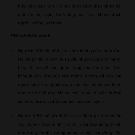
hiểu bản thân hơn. Họ học được cách thản nhiên đối
mặt với mọi việc. Họ không oán Trời, không trách
người, không lười nhác.
Hiểu về thiên mệnh
Người từ 50 tuổi trở đi sức khỏe không còn như trước.
Họ càng hiểu rõ hơn về sự yếu nhược của sinh mệnh,
hiểu rõ hơn về tầm quan trọng của sức khỏe. Sức
khỏe là vốn liếng của sinh mệnh. Không khi nào con
người lại có trải nghiệm sâu sắc như thế về sức khỏe
như ở độ tuổi này. Họ sẽ chú trọng tới việc dưỡng
sinh hơn trước và bắt đầu tích cực rèn luyện.
Người từ 50 tuổi trở đi đã có sự đánh giá khá chuẩn
xác về bản thân mình. Họ rất ít khi dao động, khiến
tâm trạng lên lên xuống xuống vì một chuyện gì đó.