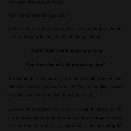
mà cả tinh thần của con người.
Hạn Tam Kheo tốt hay xấu?
Để biết hạn Tam Kheo xấu hay tốt, chỉ cần đọc qua nội dung
câu thơ dưới đây là bạn có thể hình dung phần nào:
“Huỳnh Tuyền bệnh nặng nguy vong
Tam Kheo đau mắt, đề phòng tay chân”
Rõ ràng có thể thấy hạn này liên quan trực tiếp tới sức khỏe,
mắt, tay chân có nguy cơ bị sự cố. Thị lực suy giảm, xương
khớp tay chân bị thương tích do té ngã, xô xát…
Dựa trên những nghiên cứu được ghi chép thì không chỉ cần
chú ý tới sức khỏe, bệnh về mắt, tay, chân, khi gặp hạn này
còn cần tránh thị phi, cãi vã, mâu thuẫn vì không những dẫn