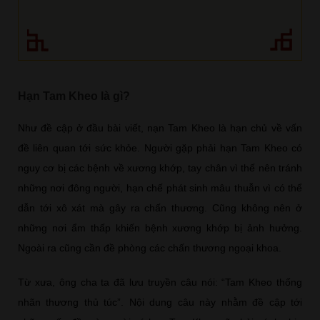
Hạn Tam Kheo là gì?
Như đề cập ở đầu bài viết, nạn Tam Kheo là hạn chủ về vấn
đề liên quan tới sức khỏe. Người gặp phải hạn Tam Kheo có
nguy cơ bị các bệnh về xương khớp, tay chân vì thế nên tránh
những nơi đông người, hạn chế phát sinh mâu thuẫn vì có thể
dẫn tới xô xát mà gây ra chấn thương. Cũng không nên ở
những nơi ẩm thấp khiến bệnh xương khớp bị ảnh hưởng.
Ngoài ra cũng cần đề phòng các chấn thương ngoại khoa.
Từ xưa, ông cha ta đã lưu truyền câu nói: “Tam Kheo thống
nhãn thương thủ túc”. Nội dung câu này nhằm đề cập tới