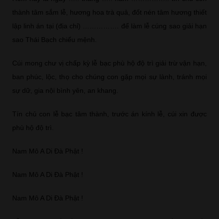
thành tâm sắm lễ, hương hoa trà quả, đốt nén tâm hương thiết
lập linh án tại (địa chỉ) ……………. để làm lễ cúng sao giải hạn
sao Thái Bạch chiếu mệnh.
Cúi mong chư vị chấp kỳ lễ bạc phù hộ độ trì giải trừ vận hạn,
ban phúc, lộc, thọ cho chúng con gặp mọi sự lành, tránh mọi
sự dữ, gia nội bình yên, an khang.
Tín chủ con lễ bạc tâm thành, trước án kính lễ, cúi xin được
phù hộ độ trì.
Nam Mô A Di Đà Phật !
Nam Mô A Di Đà Phật !
Nam Mô A Di Đà Phật !