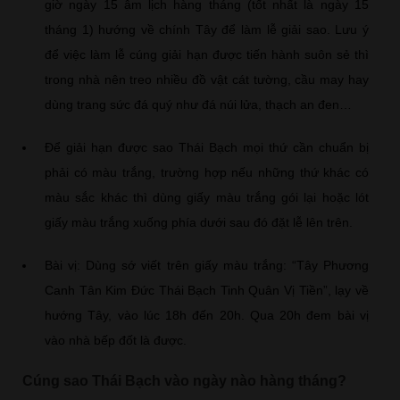
giờ ngày 15 âm lịch hàng tháng (tốt nhất là ngày 15
tháng 1) hướng về chính Tây để làm lễ giải sao. Lưu ý
để việc làm lễ cúng giải hạn được tiến hành suôn sẻ thì
trong nhà nên treo nhiều đồ vật cát tường, cầu may hay
dùng trang sức đá quý như đá núi lửa, thạch an đen…
Để giải hạn được sao Thái Bạch mọi thứ cần chuẩn bị
phải có màu trắng, trường hợp nếu những thứ khác có
màu sắc khác thì dùng giấy màu trắng gói lại hoặc lót
giấy màu trắng xuống phía dưới sau đó đặt lễ lên trên.
Bài vị: Dùng sớ viết trên giấy màu trắng: “Tây Phương
Canh Tân Kim Đức Thái Bạch Tinh Quân Vị Tiền”, lạy về
hướng Tây, vào lúc 18h đến 20h.​ Qua 20h đem bài vị
vào nhà bếp đốt là được.
Cúng sao Thái Bạch vào ngày nào hàng tháng?