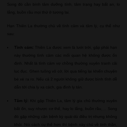
Song đó cần bình tâm dưỡng tính, tâm trạng hay bất an, lo
lắng, buồn rầu mọi thứ ở tương lai.
Hạn Thiên La thường chủ về tình cảm và tâm lý, cụ thể như
sau:
Tình cảm:
Thiên La được xem là lưới trời, gặp phải hạn
này thường tình cảm các mối quan hệ không được ổn
định. Nhất là tình cảm vợ chồng thường xuyên tranh cãi
lục đục. Ghen tuông vô cớ, lời qua tiếng lại khiến chuyện
bé xé ra ro. Nếu cả 2 người không giữ được bình tĩnh dễ
dẫn tới chia ly xa cách, gia đình ly tán.
Tâm lý:
Khi gặp Thiên La, tâm lý gia chủ thường xuyên
bất ổn, suy nhược cơ thể, hay lo lắng, buồn rầu,… Song
đó gặp những căn bệnh kỳ quái dù điều trị nhưng không
khỏi. Nói cách cụ thể hơn thì bệnh này chủ về tinh thần,