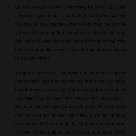
Là một hung tinh mạnh nhất trong hệ thống cửu diệu
niên hạn, người bị sao Thái Bạch chiếu thường hao tốn
tiền bạc, tài sản, gặp tiểu nhân kẻ xấu hãm hại, có thể
vướng mắc với pháp luật hay mắc các bệnh về nội tạng.
Bên cạnh đó, sao này thuộc hành Kim nên có thể mắc
bệnh liên quan đến xương khớp, hô hấp, thương tích và
tai nạn giao thông.
Trong bài thơ về sao Thái Bạch, hai câu cuối có khuyên
những người gặp hạn này nên thu thân thích đức, sống
hiếu thảo với cha mẹ, kính trên nhường dưới, làm nhiều
việc thiện, giúp đỡ người khó khăn cơ nhỡ, tật nguyền…
Bên cạnh việc hóa giải vận hạn bằng cách tu dưỡng bản
thân thì dưới góc độ tâm linh nhiều người làm lễ dâng
sao giải hạn để mong muốn, hy vọng tạo nên sự an tâm,
có niềm tin, lạc quan vui vẻ hơn trong cuộc sống, trước