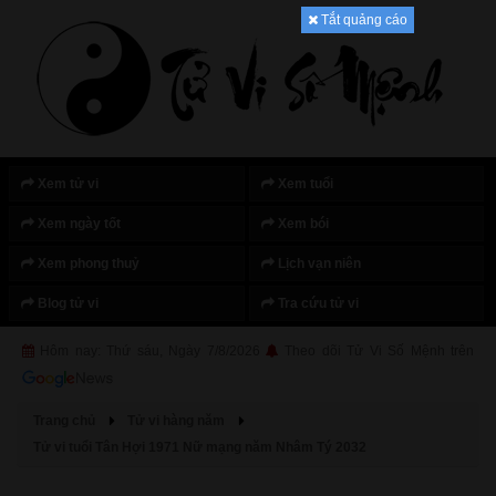
Tắt quảng cáo
Xem tử vi
Xem tuổi
Xem ngày tốt
Xem bói
Xem phong thuỷ
Lịch vạn niên
Blog tử vi
Tra cứu tử vi
Hôm nay: Thứ sáu, Ngày 7/8/2026
Theo dõi Tử Vi Số Mệnh trên
Trang chủ
Tử vi hàng năm
Tử vi tuổi Tân Hợi 1971 Nữ mạng năm Nhâm Tý 2032