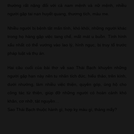
thường rất nặng đối với cả nam mệnh và nữ mệnh, nhiều
người gặp tai nạn huyết quang, thương tích, máu me.
Nhiều người bị bệnh tật mãn tính, khó khỏi, những người khác
trong họ hàng gặp việc tang chế, mất mát u buồn. Tình hình
xấu nhất có thể vướng vào lao lý, hình ngục, bị truy tố trước
pháp luật và thụ án.
Hai câu cuối của bài thơ về sao Thái Bạch khuyên những
người gặp hạn này nên tu nhân tích đức, hiếu thảo, trên kính,
dưới nhường, làm nhiều việc thiện, quyên góp, ủng hộ cho
công tác từ thiện, giúp đỡ những người có hoàn cảnh khó
khăn, cơ nhỡ, tật nguyền…
Sao Thái Bạch thuộc hành gì, hợp kỵ màu gì, tháng mấy?