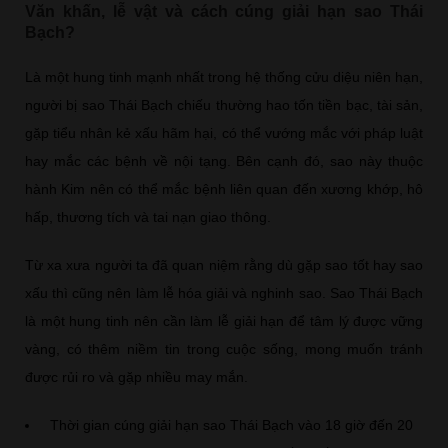
Văn khấn, lễ vật và cách cúng giải hạn sao Thái
Bạch?
Là một hung tinh mạnh nhất trong hệ thống cửu diệu niên hạn,
người bị sao Thái Bạch chiếu thường hao tốn tiền bạc, tài sản,
gặp tiểu nhân kẻ xấu hãm hại, có thể vướng mắc với pháp luật
hay mắc các bệnh về nội tạng. Bên cạnh đó, sao này thuộc
hành Kim nên có thể mắc bệnh liên quan đến xương khớp, hô
hấp, thương tích và tai nạn giao thông.
Từ xa xưa người ta đã quan niệm rằng dù gặp sao tốt hay sao
xấu thì cũng nên làm lễ hóa giải và nghinh sao. Sao Thái Bạch
là một hung tinh nên cần làm lễ giải hạn để tâm lý được vững
vàng, có thêm niềm tin trong cuộc sống, mong muốn tránh
được rủi ro và gặp nhiều may mắn.
Thời gian cúng giải hạn sao Thái Bạch vào 18 giờ đến 20