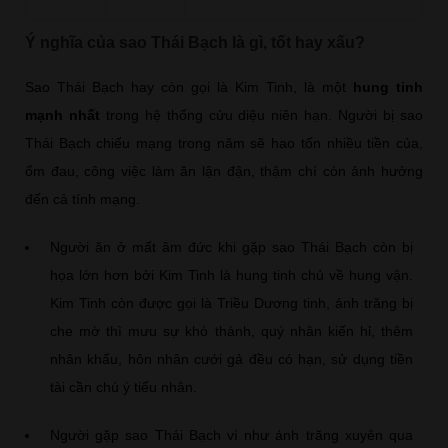
Ý nghĩa của sao Thái Bạch là gì, tốt hay xấu?
Sao Thái Bạch hay còn gọi là Kim Tinh, là một
hung tinh
mạnh nhất
trong hệ thống cửu diệu niên hạn. Người bị sao
Thái Bạch chiếu mạng trong năm sẽ hao tốn nhiều tiền của,
ốm đau, công việc làm ăn lận đận, thậm chí còn ảnh hưởng
đến cả tính mạng.
Người ăn ở mất âm đức khi gặp sao Thái Bạch còn bị
họa lớn hơn bởi Kim Tinh là hung tinh chủ về hung vận.
Kim Tinh còn được gọi là Triều Dương tinh, ánh trăng bị
che mờ thì mưu sự khó thành, quý nhân kiến hỉ, thêm
nhân khẩu, hôn nhân cưới gả đều có hạn, sử dụng tiền
tài cần chú ý tiểu nhân.
Người gặp sao Thái Bạch ví như ánh trăng xuyên qua