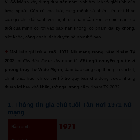
Vi Số Mệnh
xây dựng dựa trên năm sinh âm lịch và giới tính của
từng người. Căn cứ vào tuổi, cung mệnh và nhiều tiêu chí khác
của gia chủ đối sánh với mệnh của năm cần xem sẽ biết năm đó
tuổi của mình có rơi vào sao hạn không, có phạm đại kỵ không,
sức khỏe, công danh, tình duyên sẽ như thế nào.
Mọi luận giải
tử vi tuổi 1971 Nữ mạng trong năm Nhâm Tý
2032
tại đây đều được xây dựng từ
đội ngũ chuyên gia tử vi
phong thủy Tử Vi Số Mệnh
, đảm bảo cung cấp thông tin chi tiết,
chính xác, hữu ích có thể hỗ trợ quý bạn chủ động trước những
thuận lợi hay khó khăn, trở ngại trong năm Nhâm Tý 2032.
1. Thông tin gia chủ tuổi Tân Hợi 1971 Nữ
mạng
1971
Năm sinh