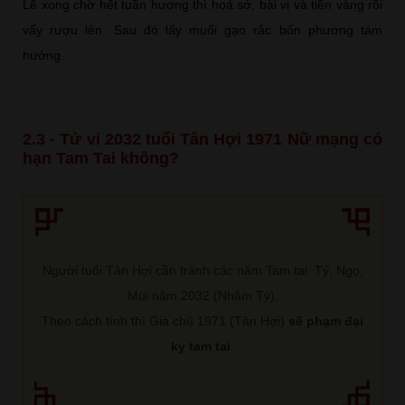
Lễ xong chờ hết tuần hương thì hoá sớ, bài vị và tiền vàng rồi
vẩy rượu lên. Sau đó lấy muối gạo rắc bốn phương tám
hướng.
2.3 - Tử vi 2032 tuổi Tân Hợi 1971 Nữ mạng có
hạn Tam Tai không?
Người tuổi Tân Hợi cần tránh các năm Tam tai: Tý, Ngọ,
Mùi năm 2032 (Nhâm Tý).
Theo cách tính thì Gia chủ 1971 (Tân Hợi)
sẽ phạm đại
kỵ tam tai
.