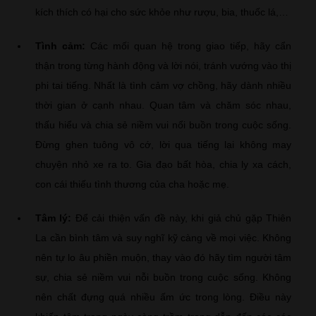
kích thích có hại cho sức khỏe như rượu, bia, thuốc lá,…
Tình cảm:
Các mối quan hệ trong giao tiếp, hãy cẩn
thận trong từng hành động và lời nói, tránh vướng vào thị
phi tai tiếng. Nhất là tình cảm vợ chồng, hãy dành nhiều
thời gian ở cạnh nhau. Quan tâm và chăm sóc nhau,
thấu hiểu và chia sẻ niềm vui nổi buồn trong cuộc sống.
Đừng ghen tuông vô cớ, lời qua tiếng lại không may
chuyện nhỏ xe ra to. Gia đạo bất hòa, chia ly xa cách,
con cái thiếu tình thương của cha hoặc mẹ.
Tâm lý:
Để cải thiện vấn đề này, khi giả chủ gặp Thiên
La cần bình tâm và suy nghĩ kỹ càng về mọi việc. Không
nên tự lo âu phiền muộn, thay vào đó hãy tìm người tâm
sự, chia sẻ niềm vui nỗi buồn trong cuộc sống. Không
nên chất đựng quá nhiều ấm ức trong lòng. Điều này