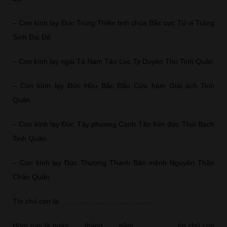
– Con kính lạy Đức Trung Thiên tinh chúa Bắc cực Tử vi Tràng
Sinh Đại Đế
– Con kính lạy ngài Tả Nam Tào Lục Ty Duyên Thọ Tinh Quân
– Con kính lạy Đức Hữu Bắc Đẩu Cửu hàm Giải ách Tinh
Quân
– Con kính lạy Đức Tây phương Canh Tân Kim đức Thái Bạch
Tinh Quân
– Con kính lạy Đức Thượng Thanh Bản mệnh Nguyên Thần
Chân Quân
Tín chủ con là: ………………………………..
Hôm nay là ngày ….. tháng ….. năm …………….. tín chủ con