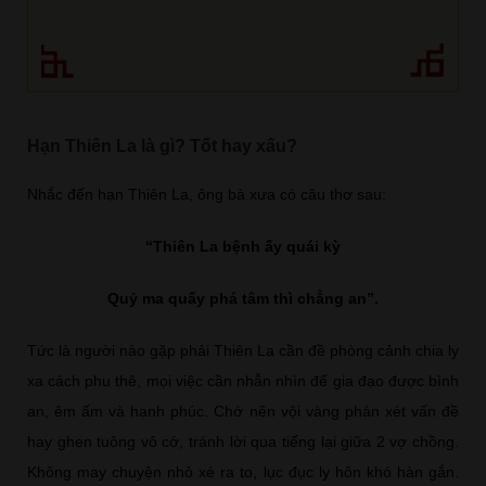
Hạn Thiên La là gì? Tốt hay xấu?
Nhắc đến hạn Thiên La, ông bà xưa có câu thơ sau:
“Thiên La bệnh ấy quái kỳ
Quỷ ma quấy phá tâm thì chẳng an”.
Tức là người nào gặp phải Thiên La cần đề phòng cảnh chia ly
xa cách phu thê, mọi việc cần nhẫn nhìn để gia đạo được bình
an, êm ấm và hạnh phúc. Chớ nên vội vàng phán xét vấn đề
hay ghen tuông vô cớ, tránh lời qua tiếng lại giữa 2 vợ chồng.
Không may chuyện nhỏ xé ra to, lục đục ly hôn khó hàn gắn.