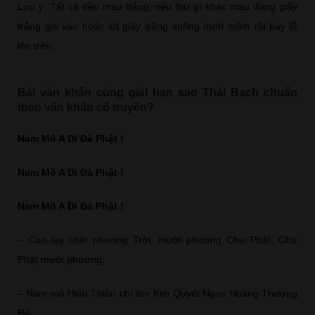
Lưu ý: Tất cả đều màu trắng, nếu thứ gì khác màu dùng giấy
trắng gói vào hoặc lót giấy trắng xuống dưới mâm rồi bày lễ
lên trên.
Bài văn khấn cúng giải hạn sao Thái Bạch chuẩn
theo văn khấn cổ truyền?
Nam Mô A Di Đà Phật !
Nam Mô A Di Đà Phật !
Nam Mô A Di Đà Phật !
– Con lạy chín phương Trời, mười phương Chư Phật, Chư
Phật mười phương.
– Nam mô Hiệu Thiên chí tôn Kim Quyết Ngọc Hoàng Thượng
Đế