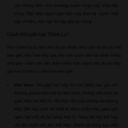
các chứng trầm cảm, thường xuyên nóng ruột, thiếu tập
trung. Đặc biệt người gặp hạn này thường xuyên mất
ngủ về đêm, nếu ngủ thì hay gặp ác mộng.
Cách hóa giải hạn Thiên La?
Hạn Thiên La là hạn chủ về sức khỏe, tình cảm và tâm lý. Để
hóa giải niên hạn này, gia chủ cần quan tâm và dành nhiều
thời gian chăm sóc bản thân nhiều hơn. Dưới đây là các hóa
giải hạn Thiên La, mời bạn xem qua.
Sức khỏe:
Khi gặp hạn này thì sức khỏe của gia chủ
thường xuyên mệt mỏi và đau nhức, những căn bệnh kỳ
quái. Mặc dù điều trị, tiêu hao tiền của những vẫn không
khỏi. Bởi vậy cách tốt nhất là dành nhiều thời gian nghỉ
ngơi, lập chế độ ăn uống hợp lý. Song đó hãy kết hợp
với rèn luyện thể dục thể thao. Tránh sử dụng các chất