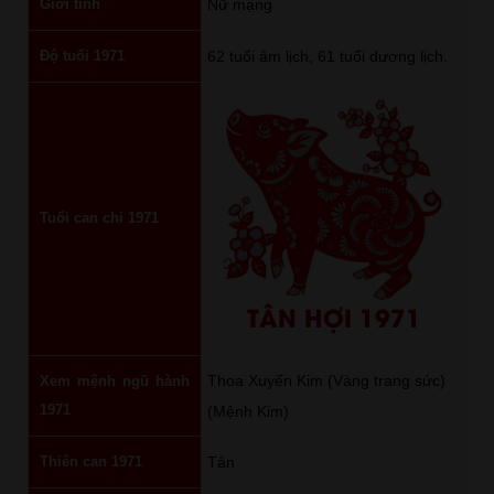
Giới tính
Nữ mạng
Độ tuổi 1971
62 tuổi âm lịch, 61 tuổi dương lịch.
Tuổi can chi 1971
TÂN HỢI 1971
Thoa Xuyến Kim (Vàng trang sức)
Xem mệnh ngũ hành
1971
(Mệnh Kim)
Thiên can 1971
Tân