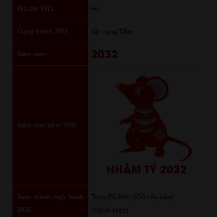
Địa chi 1971
Hợi
Cung mệnh 1971
Nữ cung
Tốn
2032
Năm xem
Năm xem tử vi 2032
NHÂM TÝ 2032
Tang Đố Mộc (Gỗ cây dâu)
Xem mệnh ngũ hành
2032
(Mệnh Mộc)