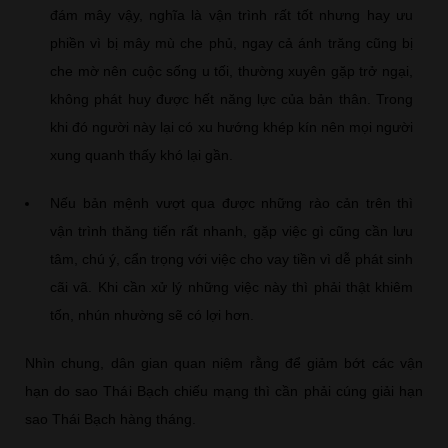
đám mây vậy, nghĩa là vận trình rất tốt nhưng hay ưu
phiền vì bị mây mù che phủ, ngay cả ánh trăng cũng bị
che mờ nên cuộc sống u tối, thường xuyên gặp trở ngại,
không phát huy được hết năng lực của bản thân. Trong
khi đó người này lại có xu hướng khép kín nên mọi người
xung quanh thấy khó lại gần.
Nếu bản mệnh vượt qua được những rào cản trên thì
vận trình thăng tiến rất nhanh, gặp việc gì cũng cần lưu
tâm, chú ý, cẩn trọng với việc cho vay tiền vì dễ phát sinh
cãi vã. Khi cần xử lý những việc này thì phải thật khiêm
tốn, nhún nhường sẽ có lợi hơn.
Nhìn chung, dân gian quan niệm rằng để giảm bớt các vận
hạn do sao Thái Bạch chiếu mạng thì cần phải cúng giải hạn
sao Thái Bạch hàng tháng.