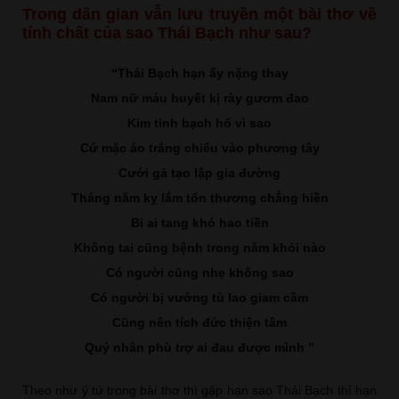
Trong dân gian vẫn lưu truyền một bài thơ về
tính chất của sao Thái Bạch như sau?
“Thái Bạch hạn ấy nặng thay
Nam nữ máu huyết kị rày gươm đao
Kim tinh bạch hổ vì sao
Cứ mặc áo trắng chiếu vào phương tây
Cưới gả tạo lập gia đường
Tháng năm kỵ lắm tổn thương chẳng hiền
Bi ai tang khó hao tiền
Không tai cũng bệnh trong năm khỏi nào
Có người cũng nhẹ không sao
Có người bị vướng tù lao giam cầm
Cũng nên tích đức thiện tâm
Quý nhân phù trợ ai đau được mình ”
Theo như ý tứ trong bài thơ thì gặp hạn sao Thái Bạch thì hạn